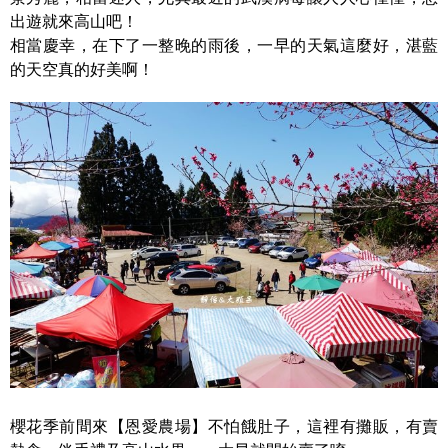
出遊就來高山吧！
相當慶幸，在下了一整晚的雨後，一早的天氣這麼好，湛藍
的天空真的好美啊！
櫻花季前間來【恩愛農場】不怕餓肚子，這裡有攤販，有賣