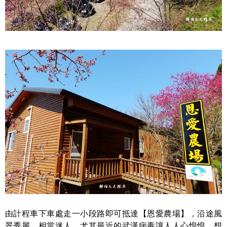
由計程車下車處走一小段路即可抵達【恩愛農場】，沿途風
景秀麗，相當迷人，尤其最近的武漢病毒讓人人心惶惶，想