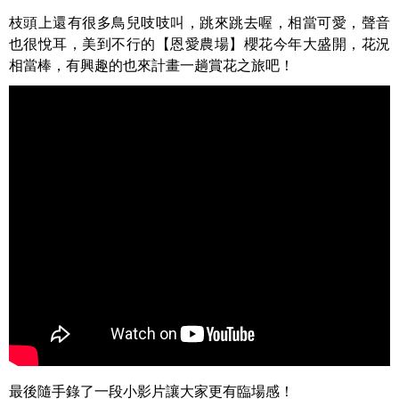
枝頭上還有很多鳥兒吱吱叫，跳來跳去喔，相當可愛，聲音
也很悅耳，美到不行的【恩愛農場】櫻花今年大盛開，花況
相當棒，有興趣的也來計畫一趟賞花之旅吧！
最後隨手錄了一段小影片讓大家更有臨場感！