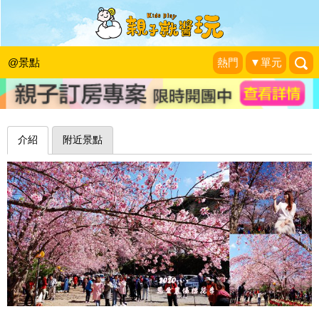
富士櫻滿開，粉粉嫩嫩點綴山頭一片春
意～桃園拉拉山恩愛農場
@景點
熱門
▼單元
❤靜怡&大顆呆の親子.旅遊.美食❤
|
2020-02-24
介紹
附近景點