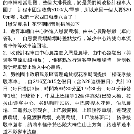
的車輛相當壯觀，整個大排長龍，於是我們就改搭計程車入
園了，計程車固定收費$100/人/單趟，所以來回一個人要$20
0元喔，我們一家四口就要八百了！
【恩愛農場】花季期間管制措施如下：
1、遊客車輛自中心路進入恩愛農場、由中心農路駛離（單向
管制），自恩愛農場離場時整點放行，減少中心路雙向車流
會車停等致車流回堵。
2、收費計程車由中心農路進入恩愛農場、由中心路駛出（與
遊客車流動線相反），惟整點放行遊客車輛離場時，管制收
費計程車禁止進入中心農路。
3、另桃園市政府風景區管理處於櫻花季期間提供「櫻花季接
駁專車」，自2/16至3/15之假日（含2/28連續假日）共計10
日（每日提供3輛，時間為8時30分至17時30分，每40分鐘發
車1班）行駛於下、中及上巴陵等12個停靠站(巴陵大橋、拉
拉山遊客中心、谷點咖啡民宿、中巴陵櫻木花道、伯旭農
場、三龜戲水景觀台、上巴陵商圈、上班陵停車場、達觀渡
假農場、永隆渡假農場、光明農場、上巴陵林班口)， 搭乘接
駁車遊客，請將車輛停於巴陵大橋往山上方向，路邊單邊車
道不影響車流處。