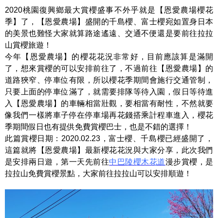
2020桃園復興鄉最大賞櫻盛事不外乎就是【恩愛農場櫻花
季】了，【恩愛農場】盛開的千島櫻、富士櫻宛如置身日本
的美景也難怪大家就算路途遙遠、交通不便還是要前往拉拉
山賞櫻旅遊！
今年【恩愛農場】的櫻花花況非常好，目前應該算是滿開
了，想來賞櫻的可以安排前往了，不過前往【恩愛農場】的
道路狹窄、停車位有限，所以櫻花季期間會施行交通管制，
只要上面的停車位滿了，就需要排隊等待入園，假日等待進
入【恩愛農場】的車輛相當壯觀，要相當有耐性，不然就要
像我們一樣將車子停在停車場再花錢搭乘計程車進入，櫻花
季期間假日也有提供免費賞櫻巴士，也是不錯的選擇！
此篇賞櫻日期：2020.02.23，富士櫻、千島櫻已經盛開了，
這篇就將【恩愛農場】最新櫻花花況與大家分享，此次我們
是安排兩日遊，第一天先前往
中巴陵櫻木花道
漫步賞櫻，是
拉拉山免費賞櫻景點，大家前往拉拉山可以安排順遊！