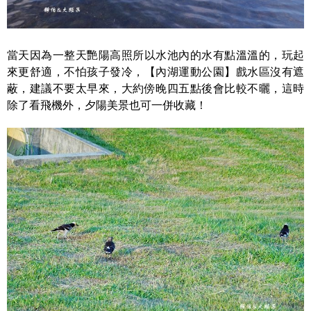
當天因為一整天艷陽高照所以水池內的水有點溫溫的，玩起
來更舒適，不怕孩子發冷，【內湖運動公園】戲水區沒有遮
蔽，建議不要太早來，大約傍晚四五點後會比較不曬，這時
除了看飛機外，夕陽美景也可一併收藏！