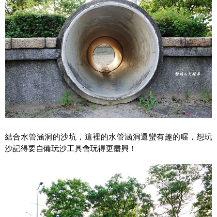
結合水管涵洞的沙坑，這裡的水管涵洞還蠻有趣的喔，想玩
沙記得要自備玩沙工具會玩得更盡興！