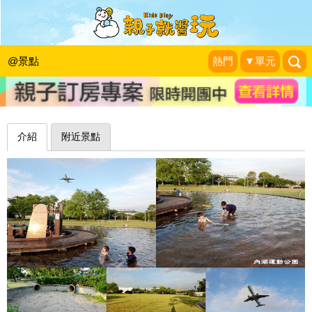
消暑新選擇，泡水慵懶看飛機～台北內
湖運動公園
@景點
熱門
▼單元
❤靜怡&大顆呆の親子.旅遊.美食❤
|
2020-06-23
介紹
附近景點