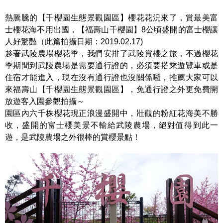
熱騰騰的【千櫻園生態景觀園區】櫻花花況來了，賞最美富
士櫻花海不用出國，【福壽山千櫻園】8公頃盛開的富士櫻讓
人好驚豔（此篇拍攝日期：2019.02.17)
趁著武陵農場櫻花季，我們安排了武陵賞櫻之旅，不過櫻花
季期間到武陵農場是需要通行證的，必須要搭乘遊覽車或是
住宿才能進入，現在沒有通行證也沒關係囉，推薦大家可以
來福壽山【千櫻園生態景觀園區】，免通行證之外更免費開
放遊客入園參觀拍攝～
園區內六千株櫻花現正浪漫盛開中，壯觀的粉紅花海美不勝
收，盛開的富士櫻美景不輸給武陵農場，絕對值得到此一
遊，是武陵農場之外很棒的賞櫻景點！