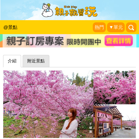
櫻花大爆炸，粉粉嫩嫩無料開放中～台
中千櫻園生態景觀園區
@景點
熱門
▼單元
❤靜怡&大顆呆の親子.旅遊.美食❤
|
2019-02-18
介紹
附近景點