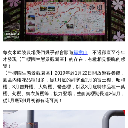
每次來武陵農場我們幾乎都會順遊
福壽山
，不過卻直至今年
才發現【千櫻園生態景觀園區】的存在，有種相見恨晚的感
覺！
【千櫻園生態景觀園區】2019年於1月22日開放遊客參觀，
園區內櫻花品種很多，從1月底的緋寒至2月的富士櫻、昭和
櫻，3月吉野櫻、大島櫻、鬱金櫻，以及3月底特殊品種一葉
櫻、菊櫻、御衣黃櫻等，接力登場，整個賞櫻期長達2個月，
從1月底到4月初都有花可賞！