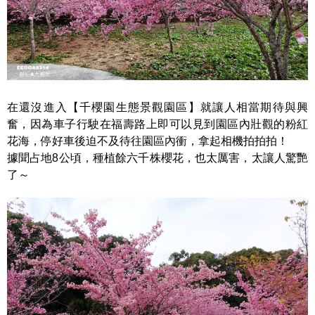
在還沒進入【千櫻園生態景觀園區】就讓人相當期待與興
奮，因為車子行駛在福壽路上即可以見到園區內壯觀的粉紅
花海，停好車後迫不及待往園區內衝，拿起相機拍拍拍！
據聞占地8公頃，種植餘六千株櫻花，也太厲害，太讓人驚艷
了～