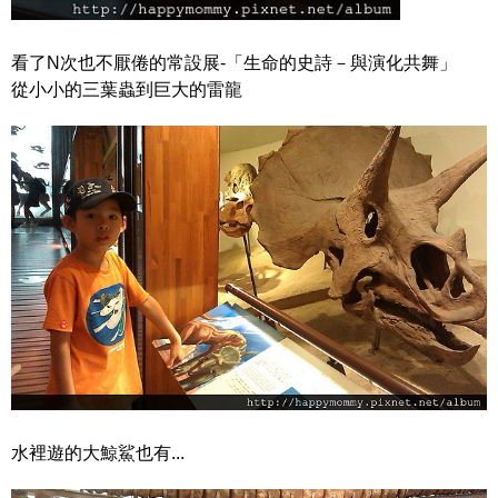
看了N次也不厭倦的常設展-「生命的史詩－與演化共舞」
從小小的三葉蟲到巨大的雷龍
水裡遊的大鯨鯊也有...