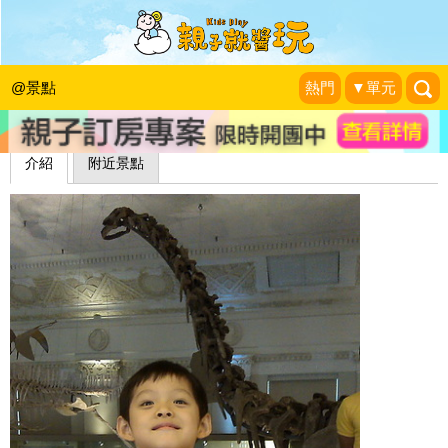
恐龍餐廳-臺博咖啡館
Wenwen小姐和寶貝們
|
2013-07-01
@景點
熱門
▼單元
介紹
附近景點