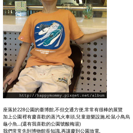
座落於228公園的臺博館,不但交通方便,常常有很棒的展覽
加上公園裡有慶喜歡的蒸汽火車頭,兒童遊樂設施,松鼠小鳥烏
龜小魚...(還有我喜歡的公園號酸梅湯)
我們常常先到博物館長知識,再讓慶到公園放電,