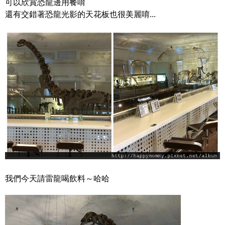
可以欣賞恐龍邊用餐唷
還有交錯著恐龍光影的天花板也很美麗唷...
我們今天請雷龍喝飲料～哈哈