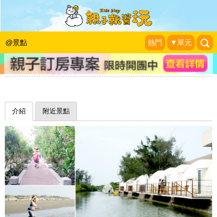
紅樹林綠色隧道探險，玩沙戲水尋找小
螃蟹～台南Vanaheim愛莊園(雙春濱海
@景點
熱門
▼單元
遊憩區)
Wenwen小姐和寶貝們
|
2017-08-26
介紹
附近景點