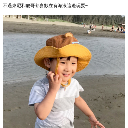
不過東尼和慶哥都喜歡在有海浪這邊玩耍~