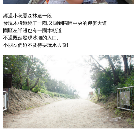
經過小忘憂森林這一段
發現木棧道繞了一圈,又回到園區中央的迎娶大道
園區左半邊也有一圈木棧道
不過既然發現沙灘的入口,
小朋友們迫不及待要玩水去囉!