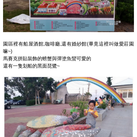
園區裡有船屋酒館,咖啡廳,還有婚紗館(畢竟這裡叫做愛莊園
嘛~)
馬賽克拼貼裝飾的螃蟹與彈塗魚蠻可愛的
還有一隻划船的黑面琵鷺~