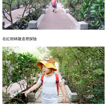
在紅樹林隧道裡探險