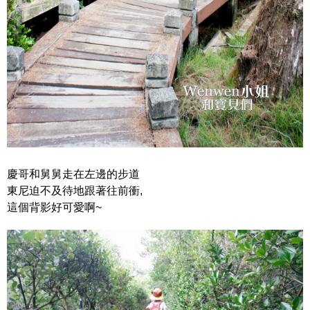
慶哥和舅舅走在左邊的步道
東尼迫不及待地跟著往前衝,
這個背影好可愛啊~