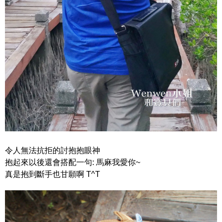
令人無法抗拒的討抱抱眼神
抱起來以後還會搭配一句: 馬麻我愛你~
真是抱到斷手也甘願啊 T^T