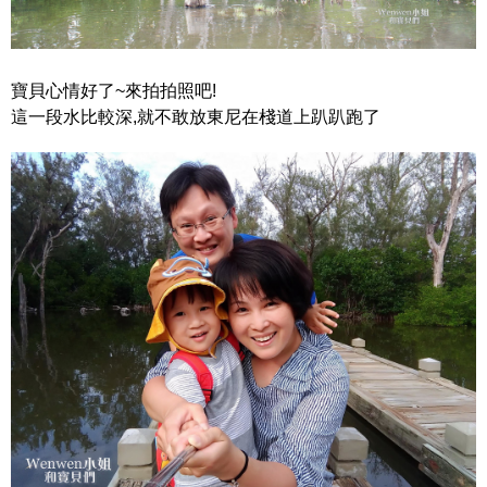
寶貝心情好了~來拍拍照吧!
這一段水比較深,就不敢放東尼在棧道上趴趴跑了