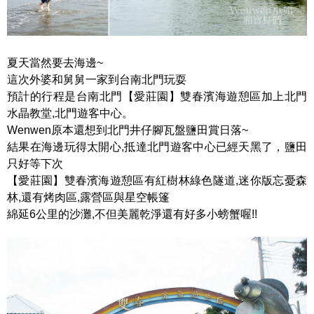
夏天當然要去海邊~
這次外婆和舅舅一家到台南北門玩耍
預計的行程是台南北門【愛莊園】雙春濱海遊憩區加上北門
水晶教堂,北門遊客中心。
Wenwen原本還想到北門井仔腳瓦盤鹽田賞日落~
結果在海邊玩得太開心,抵達北門遊客中心已經天黑了，鹽田
只好等下次
【愛莊園】雙春濱海遊憩區有紅樹林綠色隧道,迷你版忘憂森
林,還有烤肉區,露營區與星空帳篷
綿延6公里的沙灘,不但美麗乾淨還有好多小螃蟹喔!!