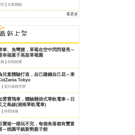
|
園市
文創體驗
看更多
停車、免彎腰，草莓在空中閃閃發亮～
栗幸福菓子高架草莓園
|
栗縣
休閒娛樂
為兒童體驗打造，自己賺錢自己花～東
idZania Tokyo
|
外
室內遊戲空間
如雲霄飛車，體驗懸掛式單軌電車～日
江之島線(湘南單軌電車)
|
外
休閒娛樂
百寶箱一樣玩不完，每個角落都有豐富
喜～桃園平鎮新勢親子館