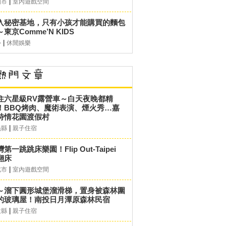
|
園市
室內遊戲空間
入秘密基地，只有小孩才能購買的麵包
東京Comme’N KIDS
|
外
休閒娛樂
住六星級RV露營車～白天夜晚都精
！BBQ烤肉、魔術表演、煙火秀…嘉
詩情花園渡假村
|
義縣
親子住宿
第一跳跳床樂園！Flip Out-Taipei
翻床
|
北市
室內遊戲空間
～溜下圓形城堡溜滑梯，置身被森林圍
的玻璃屋！南投日月潭原森林民宿
|
投縣
親子住宿