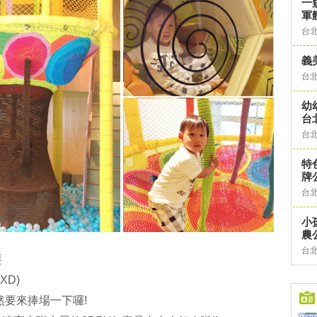
一
軍
台
義
台
幼
台
台
特
牌
台
小
農
台
耍
XD)
然要來捧場一下囉!