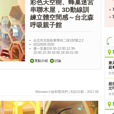
彩色天空樹、蜂巢迷宮
串聯木屋，3D動線訓
練立體空間感～台北森
呼吸親子館
台北市北投區東華街二段182號之2
(02)2828-3330
週一至週日9:30-12:00,12:30-
15:00,15:30-18:00,18:30-21:00
景點介紹
討論
兼
庭餐
台
超
北
Wenwen小姐和寶貝們 | 到訪日期：2017-06
台