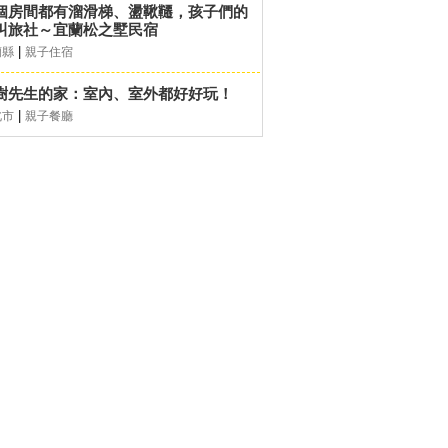
個房間都有溜滑梯、盪鞦韆，孩子們的
叫旅社～宜蘭松之墅民宿
|
蘭縣
親子住宿
樹先生的家：室內、室外都好好玩！
|
北市
親子餐廳