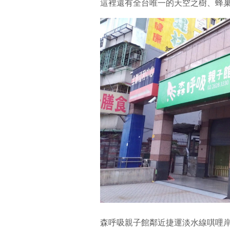
這裡還有全台唯一的天空之樹、蜂巢迷
森呼吸親子館鄰近捷運淡水線唭哩岸