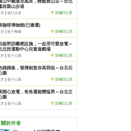
窺山中鐵達尼風采，輕鬆爬山去～台北
艦岩親山步道
|
距離0公里
北市
健行步道
美咖啡博物館(已搬遷)
|
距離0公里
北市
親子餐廳
幼版野訓攀爬設施，一起用可愛放電～
北北投運動中心兒童遊戲場
|
距離0公里
北市
親子公園
色蹺蹺板，發揮創意你高我低～台北石
公園
|
距離0公里
北市
親子公園
孩開心放電，爸爸還能變猛男～台北立
公園
|
距離1公里
北市
親子公園
關於作者