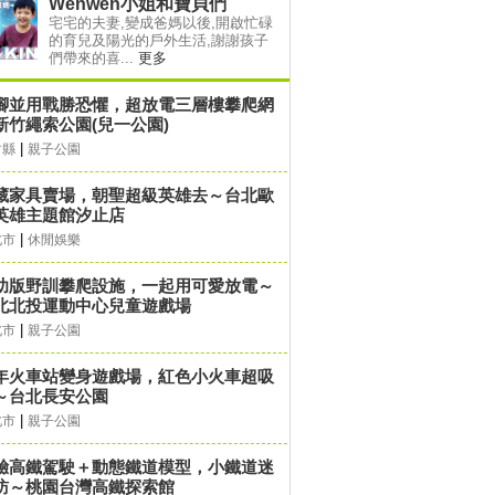
Wenwen小姐和寶貝們
宅宅的夫妻,變成爸媽以後,開啟忙碌
的育兒及陽光的戶外生活,謝謝孩子
們帶來的喜...
更多
​​手腳並用戰勝恐懼，超放電三層樓攀爬網
新竹繩索公園(兒一公園)
|
竹縣
親子公園
藏家具賣場，朝聖超級英雄去～台北歐
英雄主題館汐止店
|
北市
休閒娛樂
幼版野訓攀爬設施，一起用可愛放電～
北北投運動中心兒童遊戲場
|
北市
親子公園
年火車站變身遊戲場，紅色小火車超吸
～台北長安公園
|
北市
親子公園
驗高鐵駕駛＋動態鐵道模型，小鐵道迷
訪～桃園台灣高鐵探索館