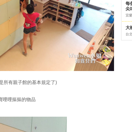
每
尖
宜
大
台
是所有親子館的基本規定了)
寶寶哩哩摳摳的物品