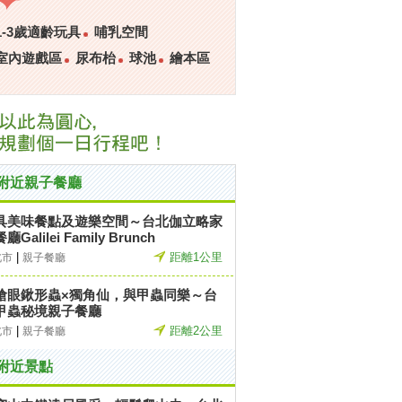
1-3歲適齡玩具
哺乳空間
室內遊戲區
尿布枱
球池
繪本區
附近親子餐廳
具美味餐點及遊樂空間～台北伽立略家
廳Galilei Family Brunch
|
距離1公里
北市
親子餐廳
搶眼鍬形蟲×獨角仙，與甲蟲同樂～台
甲蟲秘境親子餐廳
|
距離2公里
北市
親子餐廳
附近景點