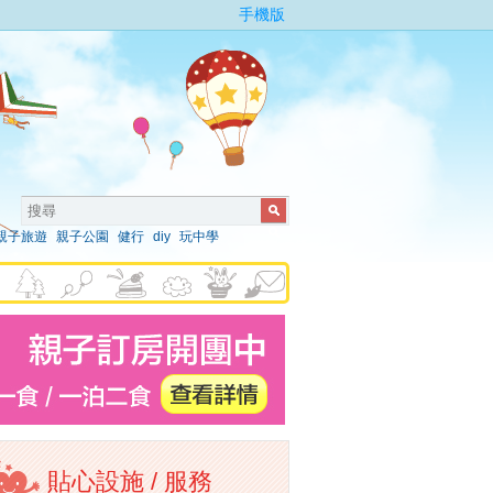
手機版
親子旅遊
親子公園
健行
diy
玩中學
貼心設施 / 服務