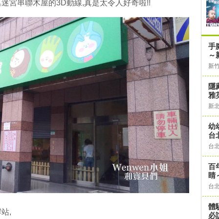
宮串聯木屋的3D動線,真是太令人好奇啦!!
​
～
新
隱
雅
新
幼
台
台
百
睛
台
體
站,
必