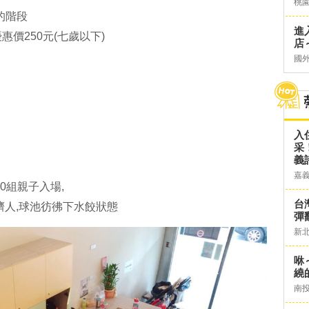
桃
運的階段
進
價250元(七歲以下)
店～
國
入
采
義
嘉
0組親子入場,
台灣
擠人,球池彷彿下水餃狀態
彈
新
咻
繞
南