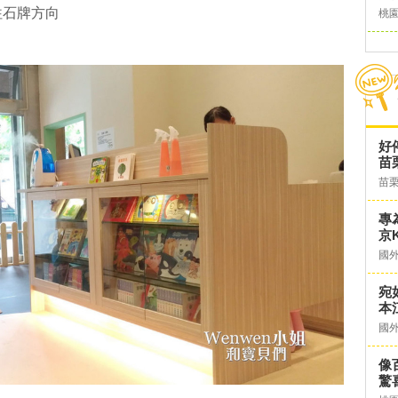
往石牌方向
桃
好
苗
苗
專
京K
國
宛
本
國
像
驚