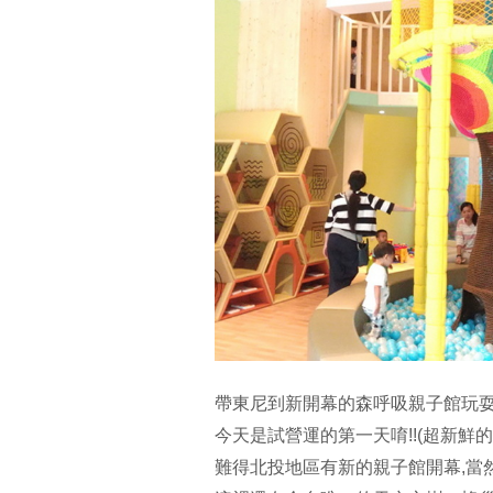
帶東尼到新開幕的森呼吸親子館玩
今天是試營運的第一天唷!!(超新鮮的
難得北投地區有新的親子館開幕,當