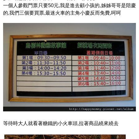
一個人參觀門票只要50元,我是進去顧小孩的,姊姊哥哥是陪慶
的,我們三個要買票,最迷火車的主角小慶反而免費,呵呵
等待時大人就看著糖鐵的小火車頭,拉著商品繞來繞去