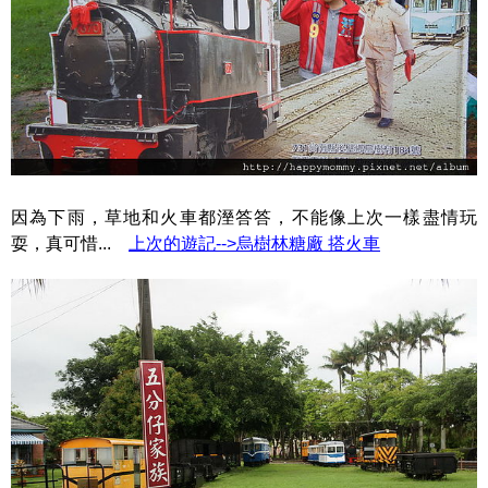
因為下雨，草地和火車都溼答答，不能像上次一樣盡情玩
耍，真可惜...
上次的遊記-->烏樹林糖廠 搭火車