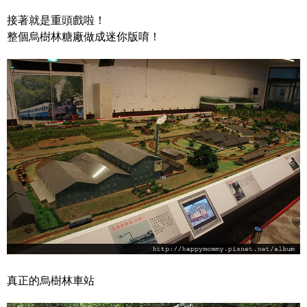
接著就是重頭戲啦！
整個烏樹林糖廠做成迷你版唷！
真正的烏樹林車站