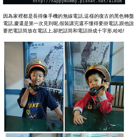
因為家裡都是長得像手機的無線電話,這樣的復古的黑色轉盤
電話,慶還是第一次見到呢,假裝講完還不懂得要掛電話,跟他說
要把電話筒放在電話上,卻把話筒和電話掛成十字形,哈哈!