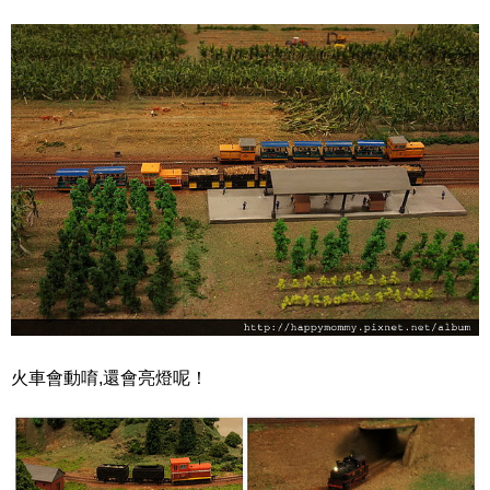
火車會動唷,還會亮燈呢！