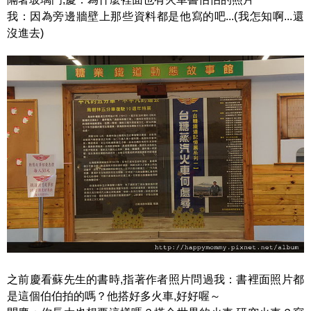
我：因為旁邊牆壁上那些資料都是他寫的吧...(我怎知啊...還
沒進去)
之前慶看蘇先生的書時,指著作者照片問過我：書裡面照片都
是這個伯伯拍的嗎？他搭好多火車,好好喔～