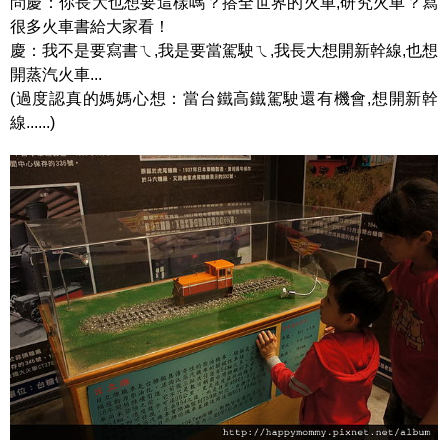
問慶：你長大也想要這樣嗎？搭全世界的火車,研究火車？寫
很多火車書給大家看！
慶：我不是要寫書ㄟ,我是要當駕駛ㄟ,我長大想開新幹線,也想
開蒸汽火車...
(過度認真的媽媽心想：當台鐵高鐵駕駛還有機會,想開新幹
線......)