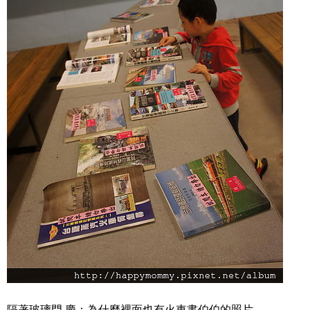
隔著玻璃門,慶：為什麼裡面也有火車書伯伯的照片