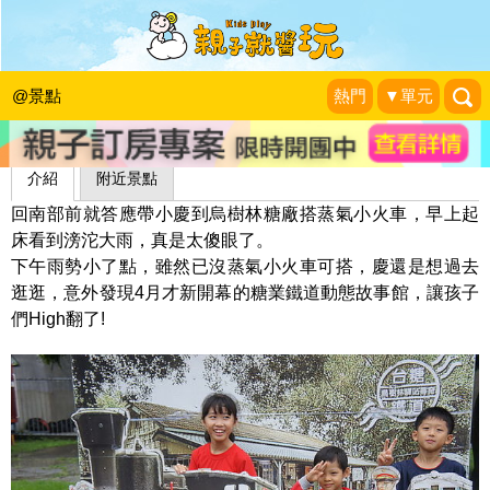
烏樹林文化園區
Wenwen小姐和寶貝們
|
2012-01-01
@景點
熱門
▼單元
介紹
附近景點
回南部前就答應帶小慶到烏樹林糖廠搭蒸氣小火車，早上起
床看到滂沱大雨，真是太傻眼了。
下午雨勢小了點，雖然已沒蒸氣小火車可搭，慶還是想過去
逛逛，意外發現4月才新開幕的糖業鐵道動態故事館，讓孩子
們High翻了!