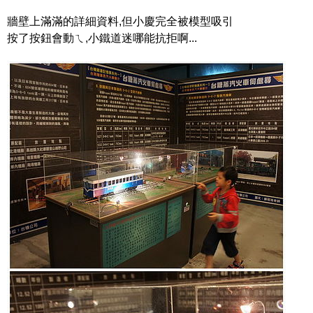
牆壁上滿滿的詳細資料,但小慶完全被模型吸引
按了按鈕會動ㄟ,小鐵道迷哪能抗拒啊...