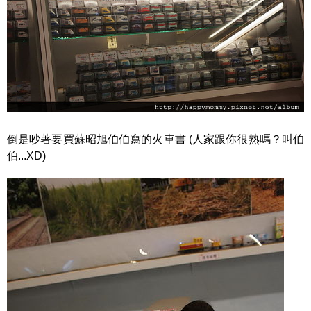
倒是吵著要買蘇昭旭伯伯寫的火車書 (人家跟你很熟嗎？叫伯
伯...XD)