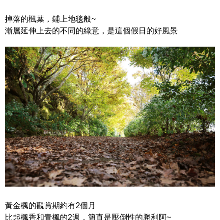
掉落的楓葉，鋪上地毯般~
漸層延伸上去的不同的綠意，是這個假日的好風景
黃金楓的觀賞期約有2個月
比起楓香和青楓的2週，簡直是壓倒性的勝利阿~