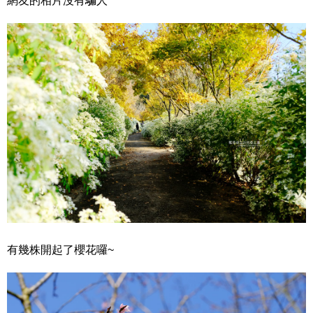
網友的相片沒有騙人
有幾株開起了櫻花囉~