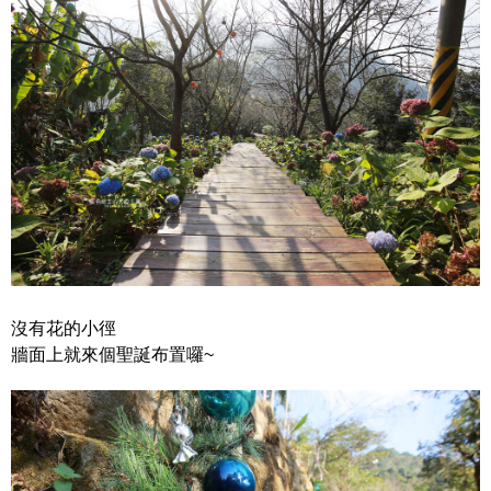
沒有花的小徑
牆面上就來個聖誕布置囉~