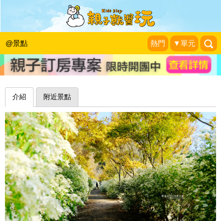
黃金楓、白雪木交織，迷人金黃雪白美
景～台中沐心泉休閒農場
@景點
熱門
▼單元
藍色起士的美食主義
|
2018-12-02
介紹
附近景點