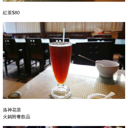
紅茶$80
洛神花茶
火鍋附餐飲品