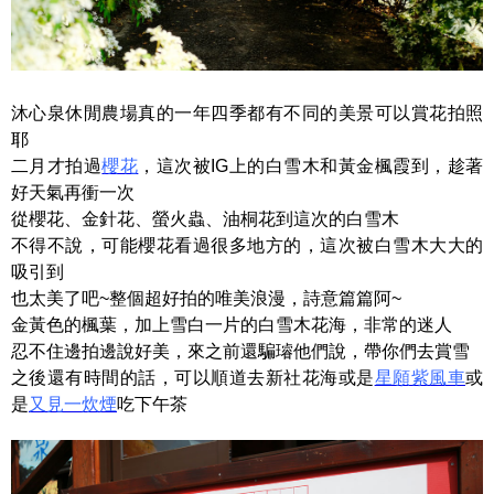
沐心泉休閒農場真的一年四季都有不同的美景可以賞花拍照
耶
二月才拍過
櫻花
，這次被IG上的白雪木和黃金楓霞到，趁著
好天氣再衝一次
從櫻花、金針花、螢火蟲、油桐花到這次的白雪木
不得不說，可能櫻花看過很多地方的，這次被白雪木大大的
吸引到
也太美了吧~整個超好拍的唯美浪漫，詩意篇篇阿~
金黃色的楓葉，加上雪白一片的白雪木花海，非常的迷人
忍不住邊拍邊說好美，來之前還騙璿他們說，帶你們去賞雪
之後還有時間的話，可以順道去新社花海或是
星願紫風車
或
是
又見一炊煙
吃下午茶