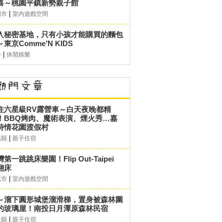
喜～桃園平鎮新勢親子館
|
園市
室內遊戲空間
入秘密基地，只有小孩才能購買的麵包
東京Comme’N KIDS
|
外
休閒娛樂
住六星級RV露營車～白天夜晚都精
！BBQ烤肉、魔術表演、煙火秀…嘉
詩情花園渡假村
|
義縣
親子住宿
第一跳跳床樂園！Flip Out-Taipei
翻床
|
北市
室內遊戲空間
～溜下圓形城堡溜滑梯，置身被森林圍
的玻璃屋！南投日月潭原森林民宿
|
投縣
親子住宿