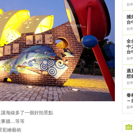
台
捕
台
台
全
中之
台
台
遇
想
台
眷
～
台
，讓海線多了一個好拍景點
故事牆…等等
景彩繪藝術