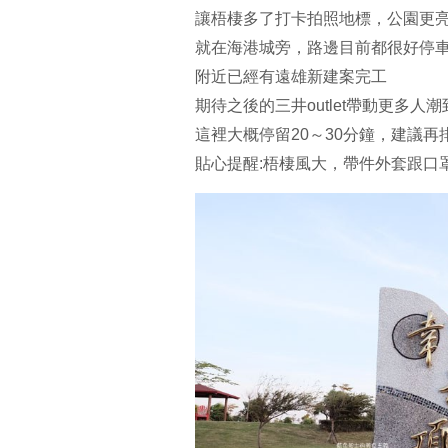
讓梧棲多了打卡拍照地標，公園更亮
就在海港城旁，路邊目前都很好停
附近已經有遠雄新建案完工
期待之後的三井outlet帶動更多人潮
這裡大概停留20～30分鐘，建議
貼心提醒:梧棲風大，帶件外套跟口