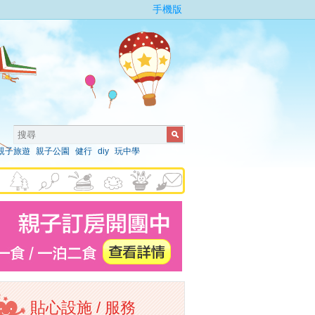
手機版
親子旅遊
親子公園
健行
diy
玩中學
貼心設施 / 服務