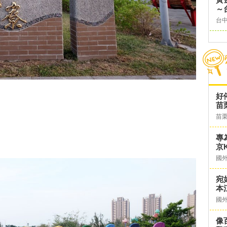
～
台
好
苗
苗
專
京K
國
宛
本
國
像