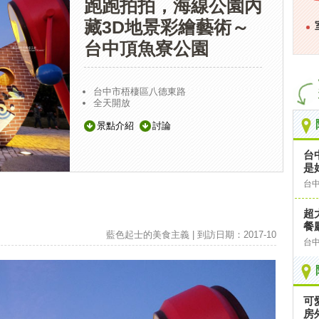
跑跑拍拍，海線公園內
藏3D地景彩繪藝術～
台中頂魚寮公園
台中市梧棲區八德東路
全天開放
景點介紹
討論
台
是
台
超
餐
藍色起士的美食主義 | 到訪日期：2017-10
台
可
房