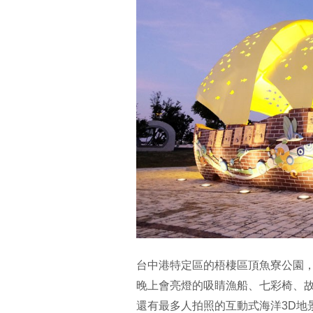
台中港特定區的梧棲區頂魚寮公園
晚上會亮燈的吸睛漁船、七彩椅、
還有最多人拍照的互動式海洋3D地