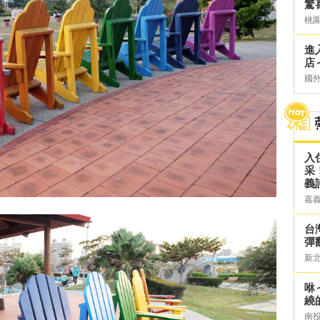
驚
桃
進
店～
國
入
采
義
嘉
台灣
彈
新
咻
繞
南