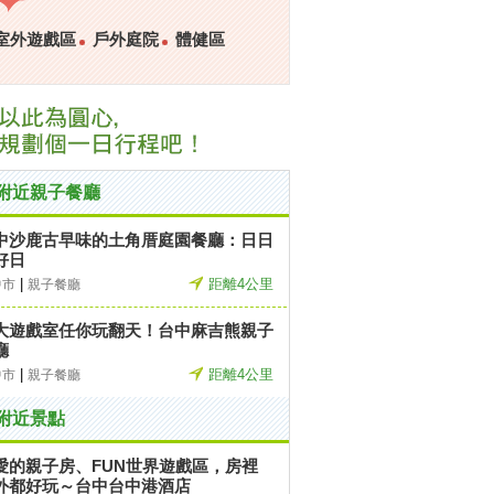
室外遊戲區
戶外庭院
體健區
附近親子餐廳
中沙鹿古早味的土角厝庭園餐廳：日日
好日
|
距離4公里
中市
親子餐廳
大遊戲室任你玩翻天！台中麻吉熊親子
廳
|
距離4公里
中市
親子餐廳
附近景點
愛的親子房、FUN世界遊戲區，房裡
外都好玩～台中台中港酒店