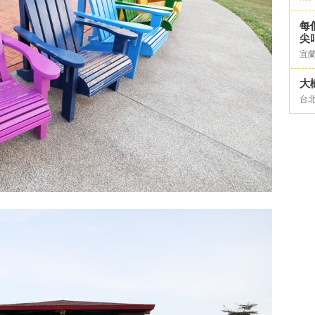
每
尖
宜
大
台