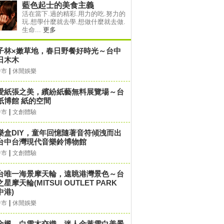
藍色起士的美食主義
活在當下.過的精彩.用力的吃.努力的
玩.想學什麼就去學.想做什麼就去做.
生命...
更多
子林×嫩草地，春日野餐好時光～台中
日木木
|
中市
休閒娛樂
愛紙張之美，繽紛紙藝無料展覽場～台
紙博館 紙的空間
|
中市
文創體驗
樂盒DIY，童年回憶隨著音符傾洩而出
台中台灣現代音樂鈴博物館
|
中市
文創體驗
台唯一海景摩天輪，遠眺港灣景色～台
星摩天輪(MITSUI OUTLET PARK
中港)
|
中市
休閒娛樂
金楓、白雪木交織，迷人金黃雪白美景