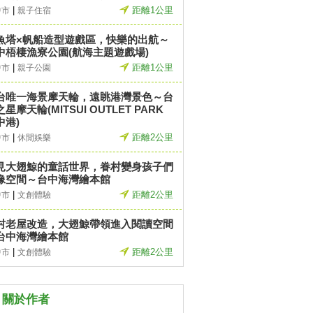
|
距離1公里
中市
親子住宿
魚塔×帆船造型遊戲區，快樂的出航～
中梧棲漁寮公園(航海主題遊戲場)
|
距離1公里
中市
親子公園
台唯一海景摩天輪，遠眺港灣景色～台
星摩天輪(MITSUI OUTLET PARK
中港)
|
距離2公里
中市
休閒娛樂
見大翅鯨的童話世界，眷村變身孩子們
像空間～台中海灣繪本館
|
距離2公里
中市
文創體驗
村老屋改造，大翅鯨帶領進入閱讀空間
台中海灣繪本館
|
距離2公里
中市
文創體驗
關於作者