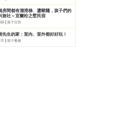
個房間都有溜滑梯、盪鞦韆，孩子們的
叫旅社～宜蘭松之墅民宿
|
蘭縣
親子住宿
樹先生的家：室內、室外都好好玩！
|
北市
親子餐廳