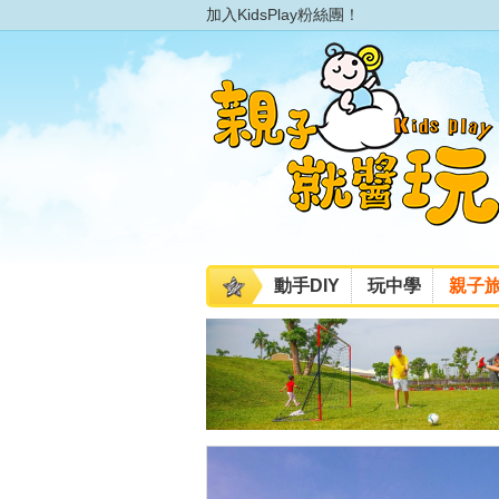
加入KidsPlay粉絲團！
動手DIY
玩中學
親子