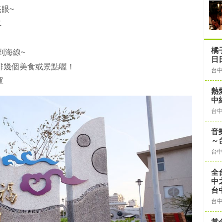
眼~
車
橘
到海線~
日
再排幾個美食或景點喔！
台
罩
熱
中
台
音
～
台
全
中之
台
台
黃