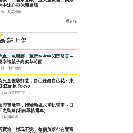
台中沐心泉休閒農場
|
中市
賞花情報
看更多
停車、免彎腰，草莓在空中閃閃發亮～
栗幸福菓子高架草莓園
|
栗縣
休閒娛樂
為兒童體驗打造，自己賺錢自己花～東
idZania Tokyo
|
外
室內遊戲空間
如雲霄飛車，體驗懸掛式單軌電車～日
江之島線(湘南單軌電車)
|
外
休閒娛樂
百寶箱一樣玩不完，每個角落都有豐富