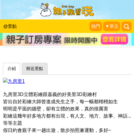
超逼真！就像走入童話故事場景與主角
們一起冒險～台中0蛋月台&九房里童
@景點
熱門
▼單元
話3D彩繪
藍色起士的美食主義
|
2016-11-01
介紹
附近景點
九房里3D立體彩繪跟嘉義的好美里3D彩繪村
皆出自於彩繪大師曾進成先生之手，每一幅都栩栩如生
明明是平面的牆壁，卻有立體的效果，真的很厲害
彩繪這幾年好多地方都有出現，有人文、地方、故事、神話...
等等主題
假日約會親子來一趟出遊，散步拍照兼運動，多好~