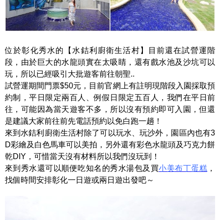
位於彰化秀水的【水銡利廚衛生活村】目前還在試營運階
段，由於巨大的水龍頭實在太吸睛，還有戲水池及沙坑可以
玩，所以已經吸引大批遊客前往朝聖..
試營運期間門票$50元，目前官網上有註明現階段入園採取預
約制，平日限定兩百人、例假日限定五百人，我們在平日前
往，可能因為當天遊客不多，所以沒有預約即可入園，但還
是建議大家前往前先電話預約以免白跑一趟！
來到水銡利廚衛生活村除了可以玩水、玩沙外，園區內也有3
D彩繪及白色馬車可以美拍，另外還有彩色水龍頭及巧克力餅
乾DIY，可惜當天沒有材料所以我們沒玩到！
來到秀水還可以順便吃知名的秀水湯包及買
小美布丁蛋糕
，
找個時間安排彰化一日遊或兩日遊出發吧～