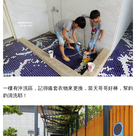
一樓有沖洗區，記得備套衣物來更換，當天哥哥好棒，幫鈞
鈞清洗耶！