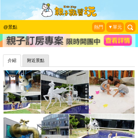
超巨大水龍頭！戲水玩沙，AR體驗玩
不停～彰化水銡利觀光工廠
@景點
熱門
▼單元
❤靜怡&大顆呆の親子.旅遊.美食❤
|
2018-10-19
介紹
附近景點