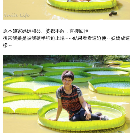
原本娘家媽媽和公、婆都不敢，直接回拒
後來我娘是被我硬半強迫上場~~~結果看看這迫使‥妖嬌成這
樣～