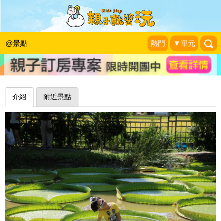
期間限定！腳踩大王蓮、消暑蓮花冰～
桃園蓮荷園休閒農場
@景點
熱門
▼單元
Smile Life 維媽育兒生活
|
2018-07-01
介紹
附近景點