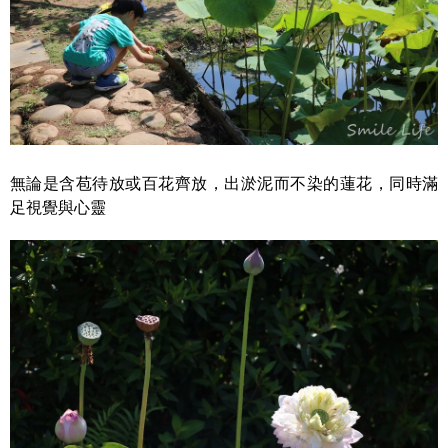
無論是含苞待放或百花齊放，出淤泥而不染的蓮花，同時滿
足視覺與心靈