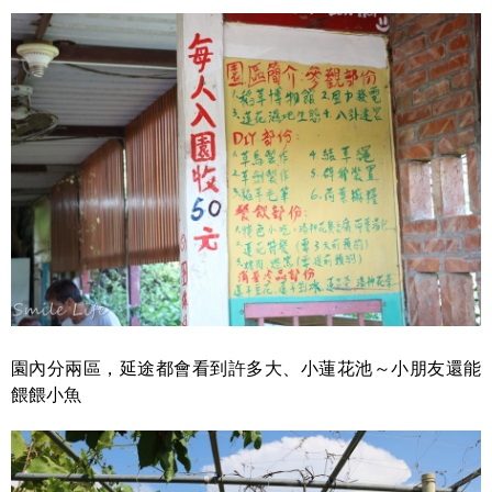
園內分兩區，延途都會看到許多大、小蓮花池～小朋友還能
餵餵小魚