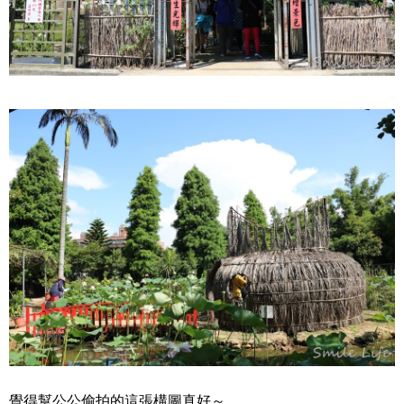
覺得幫公公偷拍的這張構圖真好～