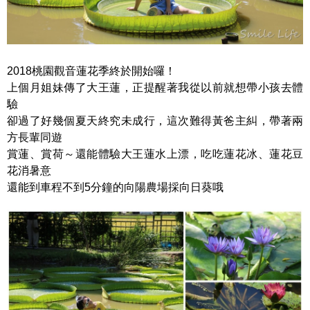
2018桃園觀音蓮花季終於開始囉！
上個月姐妹傳了大王蓮，正提醒著我從以前就想帶小孩去體
驗
卻過了好幾個夏天終究未成行，這次難得黃爸主糾，帶著兩
方長輩同遊
賞蓮、賞荷～還能體驗大王蓮水上漂，吃吃蓮花冰、蓮花豆
花消暑意
還能到車程不到5分鐘的向陽農場採向日葵哦