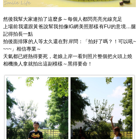
然後我幫大家連拍了這麼多～每個人都閃亮亮光線充足
上場前我還跟黃爸說幫我拍像IG網美照那樣有FU的意境…腿
記得拍長一點
拍後面排隊的人等太久還在對岸問：「拍好了嗎？！可以吼~
~~~」相信專業～
天氣都已經熱得要死，老娘上岸一看到照片整個把火頭上燒
相機換人拿就拍出這副模樣～黑得要命！