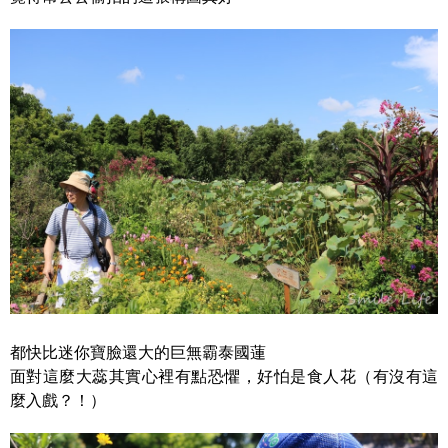
都快比迷你寶臉還大的巨無霸泰國蓮
面對這麼大蕊其實心裡有點恐懼，好怕是食人花（有沒有這
麼入戲？！）