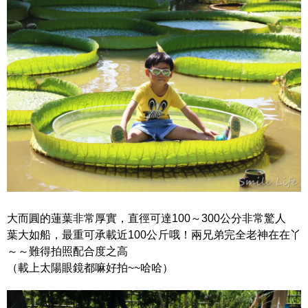
大而圓的蓮葉非常厚實，直徑可達100～300公分非常驚人
葉大如船，最重可承載近100公斤哦！兩兄弟完全老神在在丫
～～難得拍照配合度之高
（載上太陽眼鏡都嘛好拍~~哈哈）