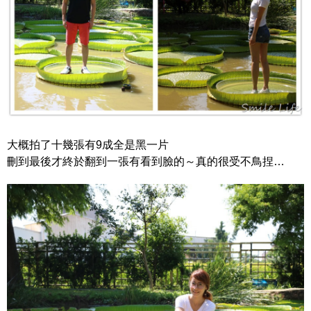
大概拍了十幾張有9成全是黑一片
刪到最後才終於翻到一張有看到臉的～真的很受不鳥捏…