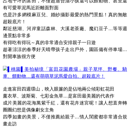
占地千坪的富田，不僅超適合溜小孩還可以餵動物、甚至還
有可愛草泥馬近距離面對面
也是許多網模麻豆兒、婚紗攝影最愛的熱門景點！真的無敵
超殺底片！
鄰近慈湖、河岸童話森林、大溪老茶廠、魔幻豆子…等等週
邊景點非常多
有得吃有得玩～真的非常適合安排親子一日遊
趁著涼涼的春季好天晴帶孩子走出戶外，園區備有停車場…
對開車族很方便
走進富田四週環山，映入眼簾的是佔地兩公傾彩虹花田
薰衣草、波斯菊、七彩金魚草…是富田最美麗的代表作
成片美麗的花海萬紫千紅，還有花卉迷宮呢！讓人想直奔轉
圈圈幻想是偶像劇女主角
四季如畫的美景，不僅推薦給親子…情人閨蜜都非常適合規
畫走訪