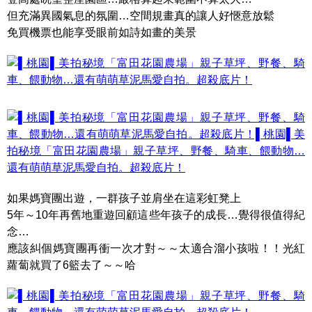
但充滿異國氣息的氛圍…空間規畫真的讓人好愜意放鬆
免買機票也能享受眼前如詩如畫的美景
如果媽寶團出遊，一群孩子並肩坐在這彩虹凳上
5年～10年再舊地重遊回顧這些年孩子的成長…覺得很值得紀
念…
應該糾個媽寶團再衝一次才對～～太適合溜小孩啦！！光紅
蘿蔔就買了6籃去了～～哈