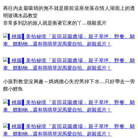
再往內走最吸睛的無不就是眼前這座坐落在情人湖面上的透
明玻璃水晶教堂
非常多到訪的旅人就是衝著它來的丫…很殺底片
小孩對教堂沒興趣～媽媽擔心失控男掉下水…只好帶去一旁
餵小鯉魚