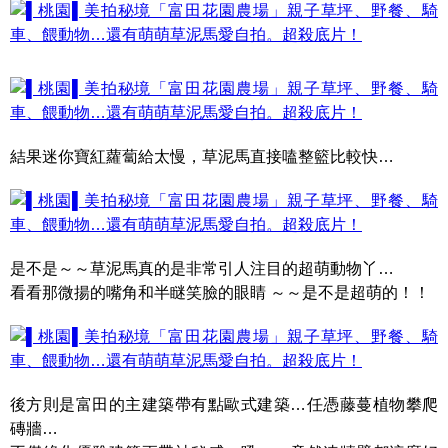
結果迷你寶紅蘿蔔給太慢，草泥馬直接嗑整籃比較快…
是不是～～草泥馬真的是非常引人注目的超萌動物丫…
看看那微揚的嘴角和半瞇笑臉的眼睛 ～～是不是超萌的！！
後方則是富田的主建築帶有點歐式建築…任憑藤蔓植物攀爬
磚牆…