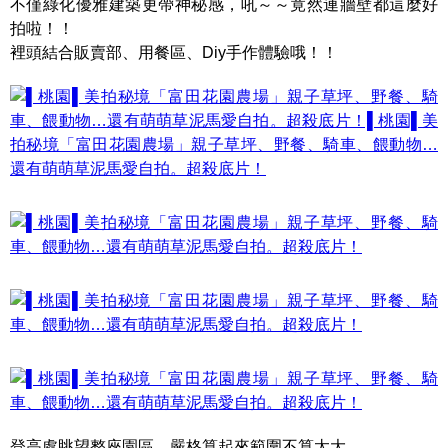
不僅綠化優雅建築更帶神秘感，吼～～竟然連牆壁都這麼好
拍啦！！
裡頭結合販賣部、用餐區、Diy手作體驗哦！！
登高處眺望整座園區…嚴格算起來範圍不算太大…