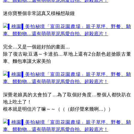
迷你寶整個非常認真又積極想敲鐘
完全…又是一個超好拍的畫面…
除了復古歐豆邁～卡達掐…草地上還有2台顏色超搶眼古董
車、麵包車讓大家美拍
深覺老娘真的太會拍了…為了取個好角度…整個人都快趴在
地上吃土了！
根本就是明信片了嘛～～（（（頗仔聲來幾咧…））