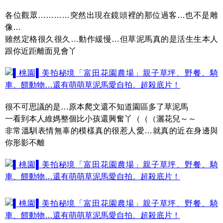
各位觀眾…………突然出現在鏡頭裡的那位過客…也不是雕
像…
雖然定格很久很久…動作緩慢…但草泥馬真的是活生生本人
跟你近距離面見會丫
很不可思議的是…原本爬文還不知道園區多了草泥馬
一看到本人維媽整個比小孩還興奮丫（（（灑花兒～～
非常溫馴表情無辜的模樣真的很惹人愛…就真的近在身邊與
你形影不離