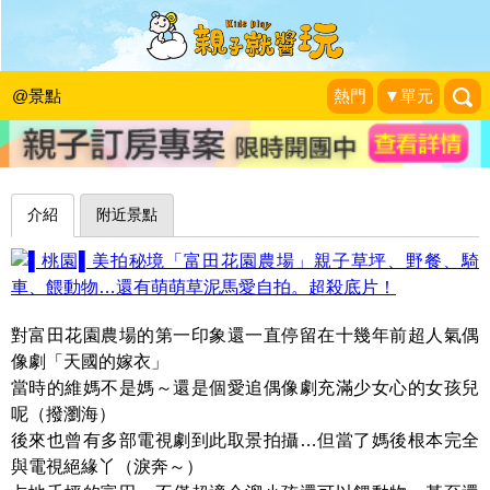
陽光、草地、小動物，戶外放電三寶大
集合～桃園富田花園農場
@景點
熱門
▼單元
Smile Life 維媽育兒生活
|
2017-04-02
介紹
附近景點
對富田花園農場的第一印象還一直停留在十幾年前超人氣偶
像劇「天國的嫁衣」
當時的維媽不是媽～還是個愛追偶像劇充滿少女心的女孩兒
呢（撥瀏海）
後來也曾有多部電視劇到此取景拍攝…但當了媽後根本完全
與電視絕緣丫（淚奔～）