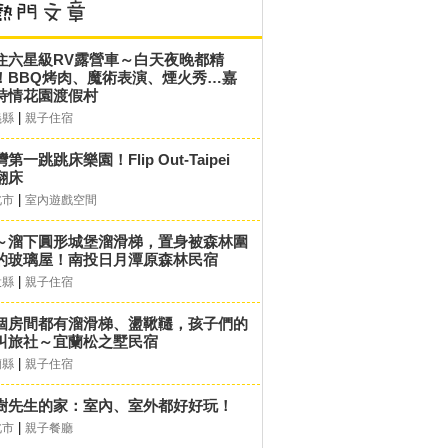
住六星級RV露營車～白天夜晚都精
！BBQ烤肉、魔術表演、煙火秀…嘉
詩情花園渡假村
|
義縣
親子住宿
第一跳跳床樂園！Flip Out-Taipei
翻床
|
北市
室內遊戲空間
～溜下圓形城堡溜滑梯，置身被森林圍
的玻璃屋！南投日月潭原森林民宿
|
投縣
親子住宿
個房間都有溜滑梯、盪鞦韆，孩子們的
叫旅社～宜蘭松之墅民宿
|
蘭縣
親子住宿
樹先生的家：室內、室外都好好玩！
|
北市
親子餐廳