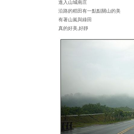
進入山城南庄
沿路的稻田有一點點關山的美
有著山嵐與綠田
真的好美,好靜