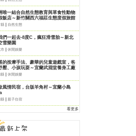
洲唯一結合自然生態教育與草食性動物
假飯店～新竹關西六福莊生態度假旅館
|
竹縣
自然生態
我們一起去-8度C，瘋狂滑雪胎～新北
空雪樂園
|
北市
休閒娛樂
湛的按摩手法、豪華的兒童遊戲室，爸
紓壓、小孩玩耍～宜蘭武淵堂養身工廠
|
蘭縣
休閒娛樂
歐風情民宿，台版羊角村～宜蘭小島
la
|
蘭縣
親子住宿
看更多