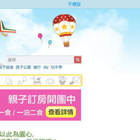
手機版
親子旅遊
親子公園
健行
diy
玩中學