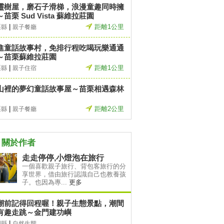
靈樹屋，磨石子滑梯，浪漫童趣同時擁
苗栗 Sud Vista 蘇維拉莊園
|
距離1公里
栗縣
親子餐廳
進童話故事村，免排行程吃喝玩樂通通
～苗栗蘇維拉莊園
|
距離1公里
栗縣
親子住宿
山裡的夢幻童話故事屋～苗栗相遇森林
|
距離2公里
栗縣
親子餐廳
關於作者
走走停停,小燈泡在旅行
一個喜歡親子旅行、背包客旅行的分
享世界，借由旅行認識自己也教養孩
子。也因為專...
更多
潮前記得回程喔！親子生態景點，潮間
有趣走跳～金門建功嶼
|
門縣
自然生態