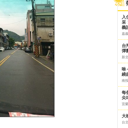
入
采
義
嘉
台灣
彈
新
咻
繞
南
每
尖
宜
大
台