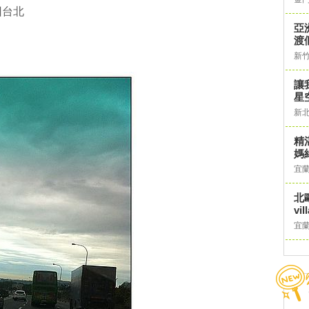
回台北
亞
渡
新
讓
星
新
精
媽
宜
北
vil
宜