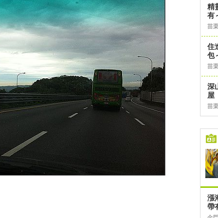
精
有～
苗
住
包
苗
深
屋
苗
漲
帶
金