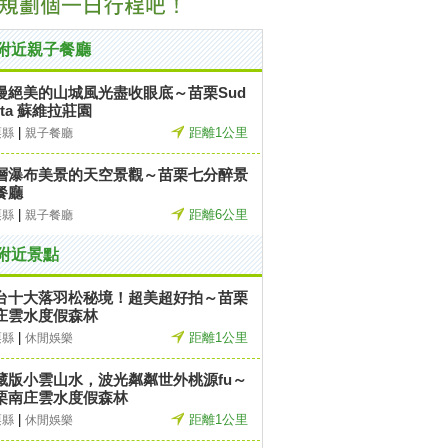
附近親子餐廳
漫絕美的山城風光盡收眼底～苗栗Sud
sta 蘇維拉莊園
|
距離1公里
栗縣
親子餐廳
層瀑布美景的天空景觀～苗栗七分醉景
餐廳
|
距離6公里
栗縣
親子餐廳
附近景點
台十大落羽松秘境！超美超好拍～苗栗
庄雲水度假森林
|
距離1公里
栗縣
休閒娛樂
藏版小雲山水，波光粼粼世外桃源fu～
栗南庄雲水度假森林
|
距離1公里
栗縣
休閒娛樂