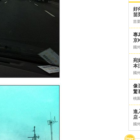
好
苗
苗
專
京K
國
宛
本
國
像
驚
桃
進
店～
國