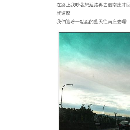
在路上我吵著想延路再去個南庄才
就這麼
我們迎著一點點的藍天往南庄去囉!