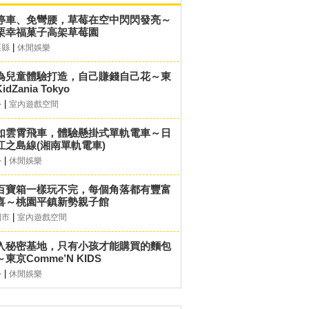
停車、免彎腰，草莓在空中閃閃發亮～
栗幸福菓子高架草莓園
|
栗縣
休閒娛樂
為兒童體驗打造，自己賺錢自己花～東
idZania Tokyo
|
外
室內遊戲空間
如雲霄飛車，體驗懸掛式單軌電車～日
江之島線(湘南單軌電車)
|
外
休閒娛樂
百寶箱一樣玩不完，每個角落都有豐富
喜～桃園平鎮新勢親子館
|
園市
室內遊戲空間
入秘密基地，只有小孩才能購買的麵包
東京Comme’N KIDS
|
外
休閒娛樂