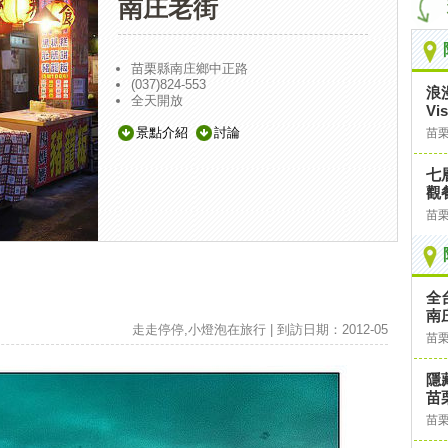
南庄老街
苗栗縣南庄鄉中正路
(037)824-553
浪
全天開放
Vi
景點介紹
討論
苗
七
觀
苗
全
南
走走停停,小燈泡在旅行 | 到訪日期：2012-05
苗
隱
苗
苗