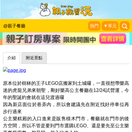
有樂高坐檯，再來十碗飯也沒問題～土
城公主樂糕殿Princess Land
@親子餐廳
熱門
▼單元
珍太妃旅遊親子生活
|
2016-12-24
介紹
附近景點
原本位於樹林的王子LEGO店搬家到土城囉，一直很想帶樂高
迷的虎龍兄弟來朝聖，剛好樂高公主餐廳在12/24試營運，今
年的聖誕約會就在這兒渡過囉
因為新店面位於巷弄內，所以會建議先在附近找好停車位再
步行過來
公主樂糕殿的入口進來是販售積木門市，餐廳就在門市的後
方空間，所以不管是要到門市選購LEGO、還是要先至公主樂