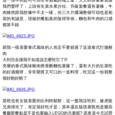
這一份牛肉起司可頌非常霸氣的端上桌，大大的份量著實讓
我們驚呼了，上頭有生菜水果沙拉、升級套餐還有薯條，牛
肉雖然跟我想像中不太一樣，但三大片擺滿整個可頌也是相
當的有誠意，現做的餐點真的值得等候，麵包和牛肉的口感
都算不錯
跟我一樣喜愛泰式風味的人肯定不要錯過了這道泰式打拋豬
肉
大到完全讓我不知道該怎麼吃它了!!!
夾層的泰式風味豬肉將香酥麵包塞爆了，還有大片的生菜吃
的好過癮呀，非常開胃又可口的一道料理，吃完這一份我整
個好飽好飽了
當然也有女孩喜愛的比利時鬆餅，這一盤我沒吃到，被虎龍
兄弟掃光了，肯定很好吃才是，原本還在疑惑著既然是樂高
餐廳那餐點是不是也要融入LEGO的元素呢? 原來是今天試營