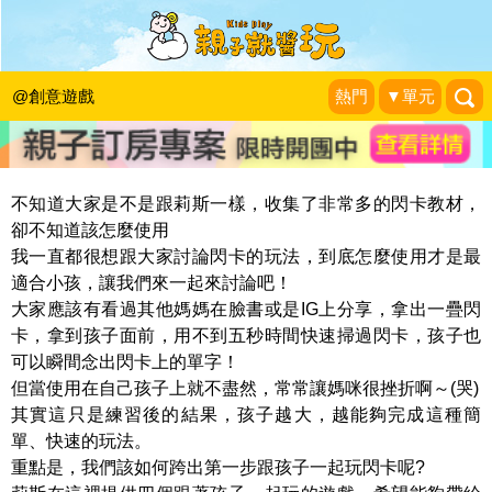
Hiding Jumping Beating，閃卡遊戲
GO～
@創意遊戲
熱門
▼單元
|
2022-04-06
不知道大家是不是跟莉斯一樣，收集了非常多的閃卡教材，
卻不知道該怎麼使用
我一直都很想跟大家討論閃卡的玩法，到底怎麼使用才是最
適合小孩，讓我們來一起來討論吧！
大家應該有看過其他媽媽在臉書或是IG上分享，拿出一疊閃
卡，拿到孩子面前，用不到五秒時間快速掃過閃卡，孩子也
可以瞬間念出閃卡上的單字！
但當使用在自己孩子上就不盡然，常常讓媽咪很挫折啊～(哭)
其實這只是練習後的結果，孩子越大，越能夠完成這種簡
單、快速的玩法。
重點是，我們該如何跨出第一步跟孩子一起玩閃卡呢?