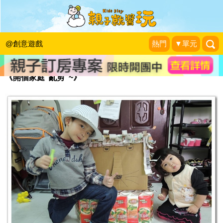
獅子美髮師
幸福的另一個世界
|
2013-09-10
@創意遊戲
熱門
▼單元
《開個家庭"亂剪"~》