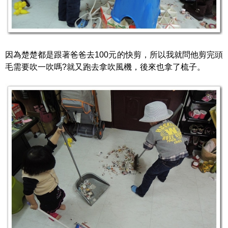
因為楚楚都是跟著爸爸去100元的快剪，所以我就問他剪完頭
毛需要吹一吹嗎?就又跑去拿吹風機，後來也拿了梳子。