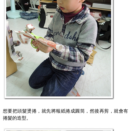
想要把頭髮燙捲，就先將報紙捲成圓筒，然後再剪，就會有
捲髮的造型。