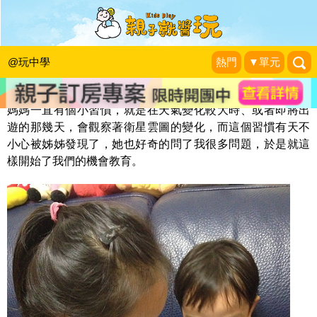
觀察衛星雲圖
♡我的雙C寶貝♡成長點滴
|
2013-11-25
@玩中學
熱門
▼單元
媽媽一直有個小習慣，就是在天氣變化較大時、或者即將出
遊的那幾天，會觀察著衛星雲圖的變化，而這個習慣有天不
小心被姊姊發現了，她也好奇的問了我很多問題，於是就這
樣開始了我們的機會教育。