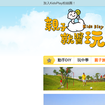
加入KidsPlay粉絲團！
動手DIY
玩中學
親子