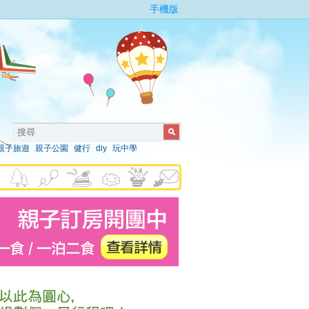
手機版
親子旅遊
親子公園
健行
diy
玩中學