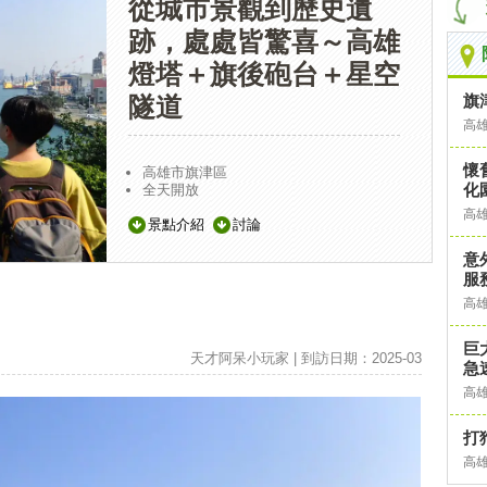
從城市景觀到歷史遺
跡，處處皆驚喜～高雄
燈塔＋旗後砲台＋星空
旗
隧道
高
懷
高雄市旗津區
化
全天開放
高
景點介紹
討論
意
服
高
巨
天才阿呆小玩家 | 到訪日期：2025-03
急
高
打
高