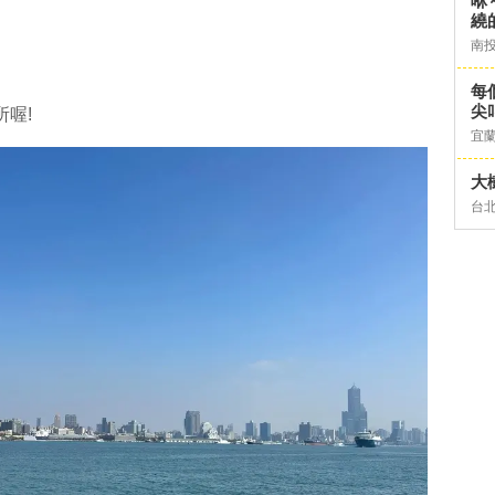
咻
繞
南
每
尖
所喔!
宜
大
台