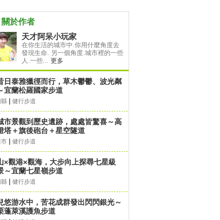
關於作者
天才阿呆小玩家
在你生活的城市中.你用什麼角度去
發現生命. 另一個角度.城市裡的一些
人.一些...
更多
昔日泰雅獵徑而行，草木鬱鬱、波光粼
～宜蘭松羅國家步道
|
蘭縣
健行步道
城市景觀到歷史遺跡，處處皆驚喜～高
燈塔＋旗後砲台＋星空隧道
|
雄市
健行步道
山×觀港×觀海，大步向上探尋七星級
景～宜蘭七星嶺步道
|
蘭縣
健行步道
兒悠游水中，苦花成群發出閃閃銀光～
栗蓬萊溪護魚步道