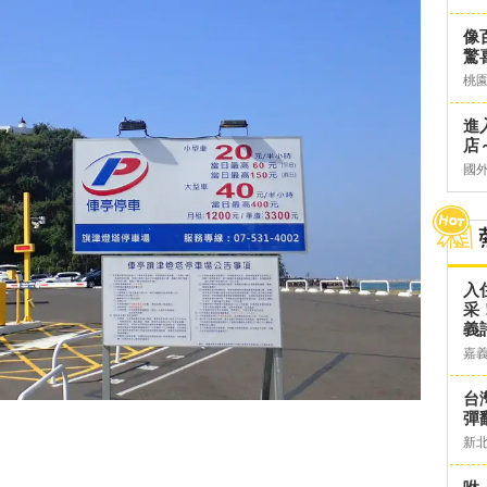
像
驚
桃
進
店～
國
入
采
義
嘉
台灣
彈
新