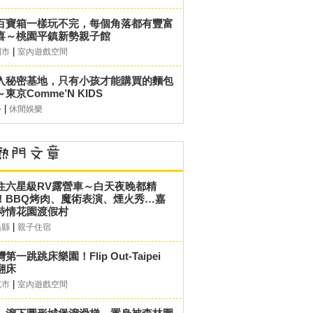
百寶箱一樣玩不完，每個角落都有豐富
喜～桃園平鎮新勢親子館
|
園市
室內遊戲空間
入秘密基地，只有小孩才能購買的麵包
東京Comme’N KIDS
|
外
休閒娛樂
住六星級RV露營車～白天夜晚都精
！BBQ烤肉、魔術表演、煙火秀…嘉
詩情花園渡假村
|
義縣
親子住宿
第一跳跳床樂園！Flip Out-Taipei
翻床
|
北市
室內遊戲空間