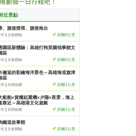
附近景點
津、旗後燈塔、旗後炮台
|
距離0公里
雄市
文創體驗
舊園區新體驗：高雄打狗英國領事館文
園區
|
距離0公里
雄市
文創體驗
外邂逅的彩繪海洋景色～高雄海巡旗津
務區
|
距離1公里
雄市
休閒娛樂
大船舶×貨櫃起重機×夕陽×夜景，海上
速靠近～高雄港文化遊艇
|
距離1公里
雄市
休閒娛樂
狗鐵道故事館
|
距離1公里
雄市
文創體驗