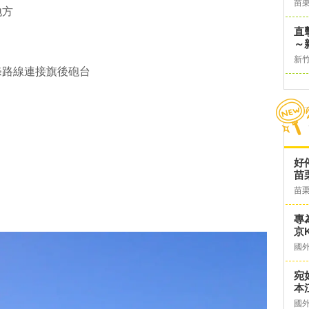
苗
地方
直
～
新
條路線連接旗後砲台
好
苗
苗
專
京K
國
宛
本
國