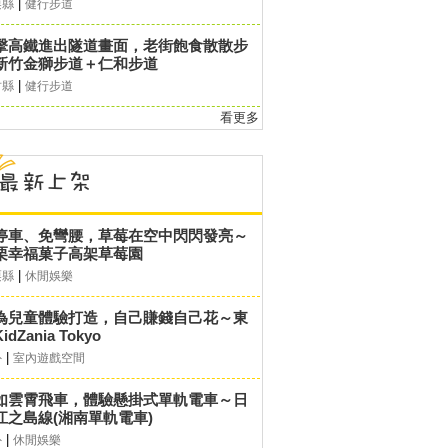
|
栗縣
健行步道
擊高鐵進出隧道畫面，老街飽食散散步
新竹金獅步道＋仁和步道
|
竹縣
健行步道
看更多
停車、免彎腰，草莓在空中閃閃發亮～
栗幸福菓子高架草莓園
|
栗縣
休閒娛樂
為兒童體驗打造，自己賺錢自己花～東
idZania Tokyo
|
外
室內遊戲空間
如雲霄飛車，體驗懸掛式單軌電車～日
江之島線(湘南單軌電車)
|
外
休閒娛樂