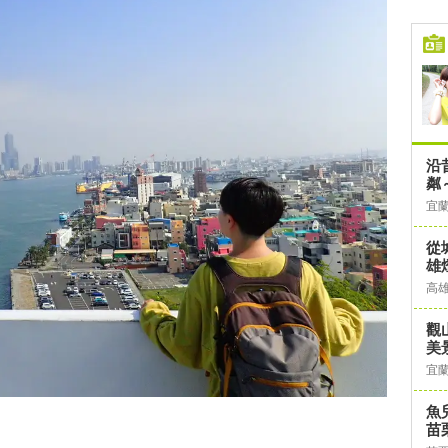
沿
粼
宜
從
雄
高
觀
美
宜
魚
苗