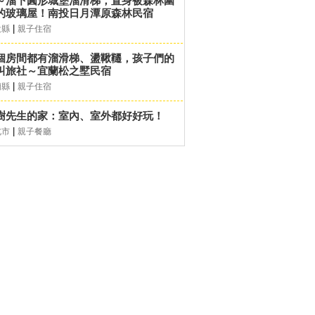
～溜下圓形城堡溜滑梯，置身被森林圍
的玻璃屋！南投日月潭原森林民宿
|
投縣
親子住宿
個房間都有溜滑梯、盪鞦韆，孩子們的
叫旅社～宜蘭松之墅民宿
|
蘭縣
親子住宿
樹先生的家：室內、室外都好好玩！
|
北市
親子餐廳