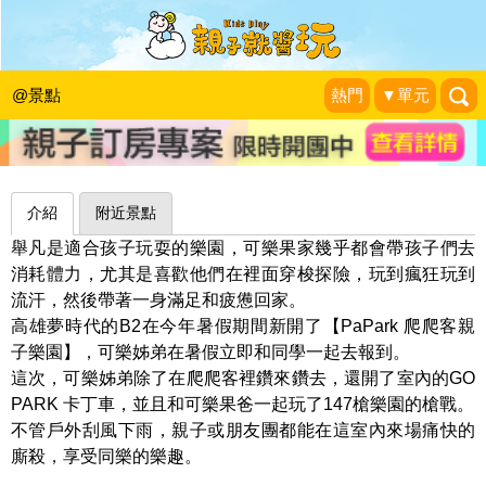
一次集結三大樂園，玩車、玩槍、玩刺
激～高雄PaPark爬爬客親子樂園
@景點
熱門
▼單元
可可的隨想世界
|
2016-11-05
介紹
附近景點
舉凡是適合孩子玩耍的樂園，可樂果家幾乎都會帶孩子們去
消耗體力，尤其是喜歡他們在裡面穿梭探險，玩到瘋狂玩到
流汗，然後帶著一身滿足和疲憊回家。
高雄夢時代的B2在今年暑假期間新開了【PaPark 爬爬客親
子樂園】，可樂姊弟在暑假立即和同學一起去報到。
這次，可樂姊弟除了在爬爬客裡鑽來鑽去，還開了室內的GO
PARK 卡丁車，並且和可樂果爸一起玩了147槍樂園的槍戰。
不管戶外刮風下雨，親子或朋友團都能在這室內來場痛快的
廝殺，享受同樂的樂趣。