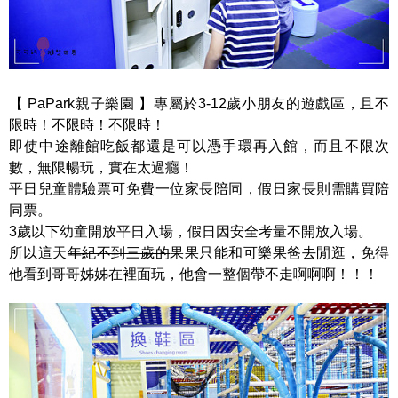
【 PaPark親子樂園 】專屬於3-12歲小朋友的遊戲區，且不
限時！不限時！不限時！
即使中途離館吃飯都還是可以憑手環再入館，而且不限次
數，無限暢玩，實在太過癮！
平日兒童體驗票可免費一位家長陪同，假日家長則需購買陪
同票。
3歲以下幼童開放平日入場，假日因安全考量不開放入場。
所以這天
年紀不到三歲的
果果只能和可樂果爸去閒逛，免得
他看到哥哥姊姊在裡面玩，他會一整個帶不走啊啊啊！！！