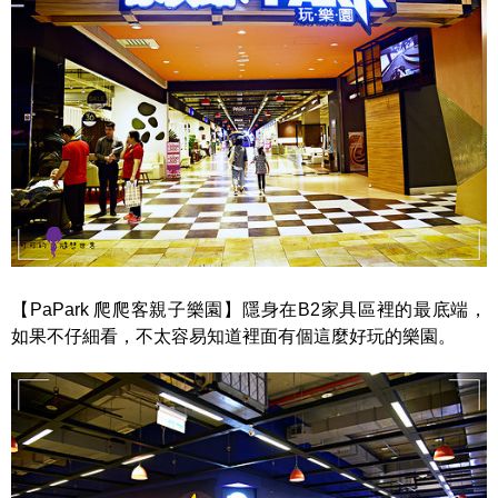
【PaPark 爬爬客親子樂園】隱身在B2家具區裡的最底端，
如果不仔細看，不太容易知道裡面有個這麼好玩的樂園。