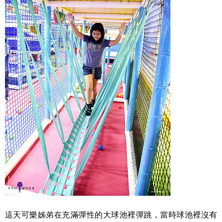
這天可樂姊弟在充滿彈性的大球池裡彈跳，當時球池裡沒有