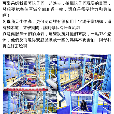
可樂果媽我跟著孩子們一起進去，拍攝孩子們玩耍的畫面，
發現要把每個區域全部爬過一輪，還真是需要體力和勇氣
啊！
阿母我天生怕高，更何況這裡有很多用十字繩子當結構，還
有獨木道，穿梭期間，讓阿母我冷汗直流啊！
真是佩服孩子們的勇氣，這些設施對他們來說，一點都不恐
怖，他們反而還得安慰臉揪成一團的媽媽不要害怕，阿母我
實在好丟臉啊！