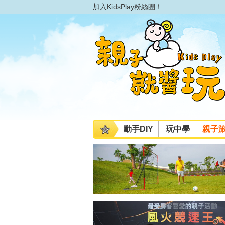
加入KidsPlay粉絲團！
動手DIY
玩中學
親子