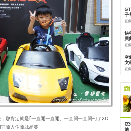
G
子
宜
快
貝
宜
空
文
宜
，那肯定就是｢一直開一直開、一直開一直開~｣了XD
沉
到宜蘭入住蘭城晶英
迪士