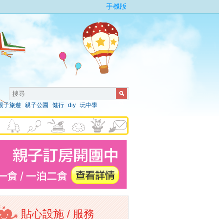
手機版
親子旅遊
親子公園
健行
diy
玩中學
貼心設施 / 服務