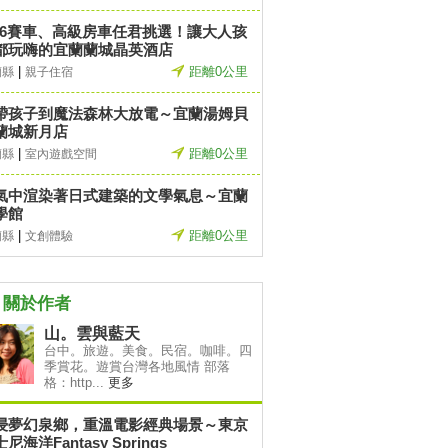
T6賽車、高級房車任君挑選！讓大人孩
都玩嗨的宜蘭蘭城晶英酒店
|
距離0公里
蘭縣
親子住宿
帶孩子到魔法森林大放電～宜蘭湯姆貝
蘭城新月店
|
距離0公里
蘭縣
室內遊戲空間
氣中渲染著日式建築的文學氣息～宜蘭
學館
|
距離0公里
蘭縣
文創體驗
關於作者
山。雲與藍天
台中。旅遊。美食。民宿。咖啡。四
季賞花。遊賞台灣各地風情 部落
格：http...
更多
浸夢幻泉鄉，重溫電影經典場景～東京
尼海洋Fantasy Springs