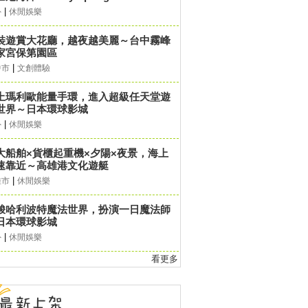
|
外
休閒娛樂
裝遊賞大花廳，越夜越美麗～台中霧峰
家宮保第園區
|
中市
文創體驗
上瑪利歐能量手環，進入超級任天堂遊
世界～日本環球影城
|
外
休閒娛樂
大船舶×貨櫃起重機×夕陽×夜景，海上
速靠近～高雄港文化遊艇
|
雄市
休閒娛樂
梭哈利波特魔法世界，扮演一日魔法師
日本環球影城
|
外
休閒娛樂
看更多