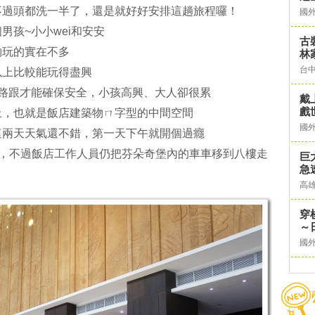
不過頭都洗一半了，還是就好好安排這趟旅程囉！
國
男孩~小小wei和安安
古
夠玩的實在不多
林
台
以上比較能玩得盡興
一路跟才能確保安全，小孩高興、大人卻很累
戴
戲
上，也就是飯店建築物ㄇ字型的中間空間
國
這兩天天氣還不錯，第一天下午就開個過癮
)，不過飯店工作人員仍把芬朵奇堡內的車車移到八樓走
巨
急
高
穿
～
國