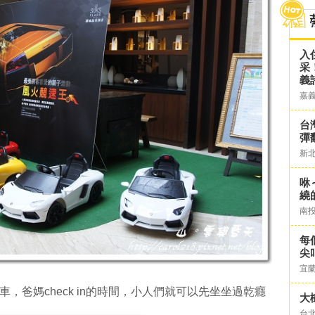
入
采
義
嘉
台灣
彈
新
咻
繞
南
每
尖
宜
車，爸媽check in的時間，小人們就可以先坐坐過乾癮
大
台