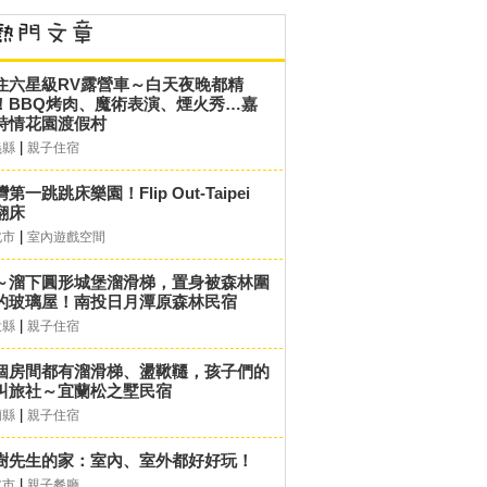
住六星級RV露營車～白天夜晚都精
！BBQ烤肉、魔術表演、煙火秀…嘉
詩情花園渡假村
|
義縣
親子住宿
第一跳跳床樂園！Flip Out-Taipei
翻床
|
北市
室內遊戲空間
～溜下圓形城堡溜滑梯，置身被森林圍
的玻璃屋！南投日月潭原森林民宿
|
投縣
親子住宿
個房間都有溜滑梯、盪鞦韆，孩子們的
叫旅社～宜蘭松之墅民宿
|
蘭縣
親子住宿
樹先生的家：室內、室外都好好玩！
|
北市
親子餐廳