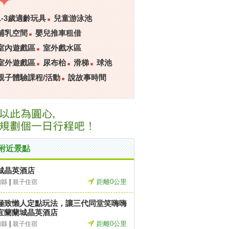
1-3歲適齡玩具
兒童游泳池
哺乳空間
嬰兒推車租借
室內遊戲區
室外戲水區
室外遊戲區
尿布枱
滑梯
球池
親子體驗課程/活動
說故事時間
附近景點
城晶英酒店
|
距離0公里
蘭縣
親子住宿
極致懶人定點玩法，讓三代同堂笑嗨嗨
宜蘭蘭城晶英酒店
|
距離0公里
蘭縣
親子住宿