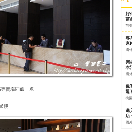
好
苗
苗
專
京K
國
宛
本
國
像
福等賣場同處一處
驚
桃
6樓
進
店～
國