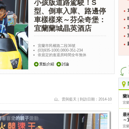
小孩版道路駕駛！S
型、倒車入庫、路邊停
車樣樣來～芬朵奇堡：
宜蘭蘭城晶英酒店
宜蘭市民權路二段36號
(03)935-1000,0800-351-234
依規定的進退房時間全年無休
景點介紹
討論
蘭
山。雲與藍天 | 到訪日期：2014-10
宜
最
～
宜