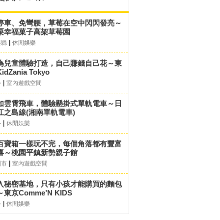
停車、免彎腰，草莓在空中閃閃發亮～
栗幸福菓子高架草莓園
|
栗縣
休閒娛樂
為兒童體驗打造，自己賺錢自己花～東
idZania Tokyo
|
外
室內遊戲空間
如雲霄飛車，體驗懸掛式單軌電車～日
江之島線(湘南單軌電車)
|
外
休閒娛樂
百寶箱一樣玩不完，每個角落都有豐富
喜～桃園平鎮新勢親子館
|
園市
室內遊戲空間
入秘密基地，只有小孩才能購買的麵包
東京Comme’N KIDS
|
外
休閒娛樂