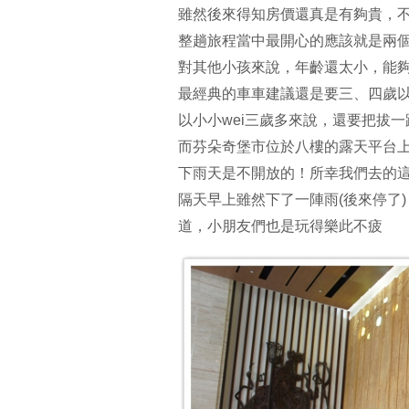
雖然後來得知房價還真是有夠貴，
整趟旅程當中最開心的應該就是兩個
對其他小孩來說，年齡還太小，能
最經典的車車建議還是要三、四歲
以小小wei三歲多來說，還要把拔
而芬朵奇堡市位於八樓的露天平台
下雨天是不開放的！所幸我們去的
隔天早上雖然下了一陣雨(後來停了
道，小朋友們也是玩得樂此不疲