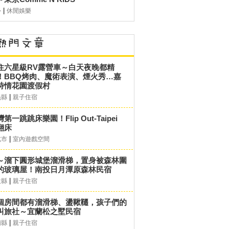
|
外
休閒娛樂
住六星級RV露營車～白天夜晚都精
！BBQ烤肉、魔術表演、煙火秀…嘉
詩情花園渡假村
|
義縣
親子住宿
第一跳跳床樂園！Flip Out-Taipei
翻床
|
北市
室內遊戲空間
～溜下圓形城堡溜滑梯，置身被森林圍
的玻璃屋！南投日月潭原森林民宿
|
投縣
親子住宿
個房間都有溜滑梯、盪鞦韆，孩子們的
叫旅社～宜蘭松之墅民宿
|
蘭縣
親子住宿