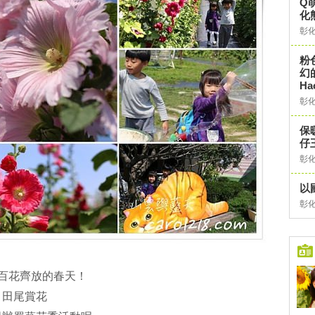
Q
化
彰
粉
幻
H
彰
保
仔
彰
以
彰
百花齊放的春天！
、田尾賞花