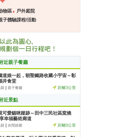
動物區
戶外庭院
親子體驗課程/活動
附近親子餐廳
鐵道娘一起，朝聖鐵路收藏小宇宙～彰
福井食堂
|
距離3公里
化縣
親子餐廳
附近景點
現可愛貓咪蹤跡～田中三民社區窯燒
-享幸福藝術廊道
|
距離0公里
化縣
休閒娛樂