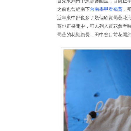
首先來到田中窯創藝園區，目前正
之前也曾經南下
台南學甲看蜀葵
，那
近年來中部也多了幾個欣賞蜀葵花
葵也正盛開中，可以列入賞花參考
蜀葵的花期頗長，田中窯目前花開