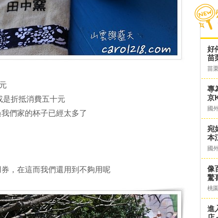
好
苗
苗
元
專
京K
，或是折抵消費五十元
國
過我們家的杯子已經太多了
宛
本
國
像
用券，在這而我們還用到不夠用呢
驚
桃
進
店～