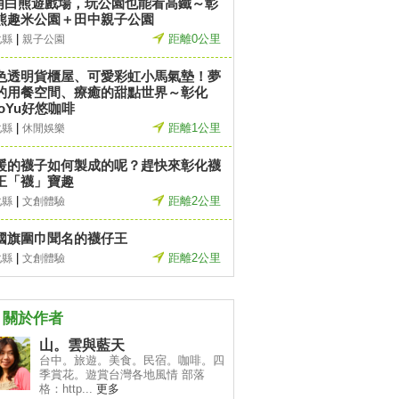
萌白熊遊戲場，玩公園也能看高鐵～彰
熊趣米公園＋田中親子公園
|
距離0公里
化縣
親子公園
色透明貨櫃屋、可愛彩虹小馬氣墊！夢
的用餐空間、療癒的甜點世界～彰化
aoYu好悠咖啡
|
距離1公里
化縣
休閒娛樂
暖的襪子如何製成的呢？趕快來彰化襪
王「襪」寶趣
|
距離2公里
化縣
文創體驗
國旗圍巾聞名的襪仔王
|
距離2公里
化縣
文創體驗
關於作者
山。雲與藍天
台中。旅遊。美食。民宿。咖啡。四
季賞花。遊賞台灣各地風情 部落
格：http...
更多