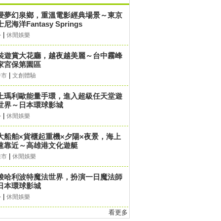
浸夢幻泉鄉，重溫電影經典場景～東京
尼海洋Fantasy Springs
|
外
休閒娛樂
裝遊賞大花廳，越夜越美麗～台中霧峰
家宮保第園區
|
中市
文創體驗
上瑪利歐能量手環，進入超級任天堂遊
世界～日本環球影城
|
外
休閒娛樂
大船舶×貨櫃起重機×夕陽×夜景，海上
速靠近～高雄港文化遊艇
|
雄市
休閒娛樂
梭哈利波特魔法世界，扮演一日魔法師
日本環球影城
|
外
休閒娛樂
看更多