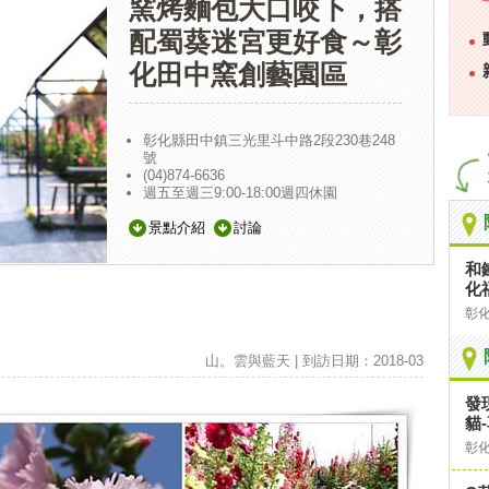
窯烤麵包大口咬下，搭
配蜀葵迷宮更好食～彰
化田中窯創藝園區
彰化縣田中鎮三光里斗中路2段230巷248
號
(04)874-6636
週五至週三9:00-18:00週四休園
景點介紹
討論
和
化
彰
山。雲與藍天 | 到訪日期：2018-03
發
貓
彰