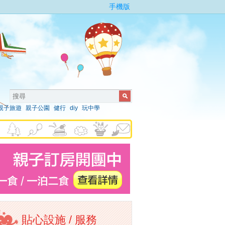
手機版
親子旅遊
親子公園
健行
diy
玩中學
貼心設施 / 服務