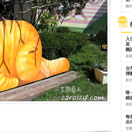
國
入
采
義
嘉
台灣
彈
新
咻
繞
南
每
尖
宜