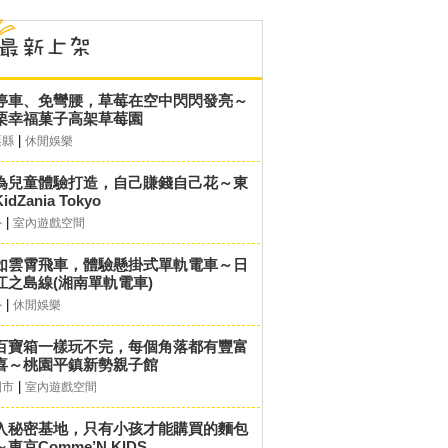
停車、免彎腰，草莓在空中閃閃發亮～
栗幸福菓子高架草莓園
|
栗縣
休閒娛樂
為兒童體驗打造，自己賺錢自己花～東
idZania Tokyo
|
外
室內遊戲空間
如雲霄飛車，體驗懸掛式單軌電車～日
江之島線(湘南單軌電車)
|
外
休閒娛樂
百寶箱一樣玩不完，每個角落都有豐富
喜～桃園平鎮新勢親子館
|
園市
室內遊戲空間
入秘密基地，只有小孩才能購買的麵包
東京Comme’N KIDS