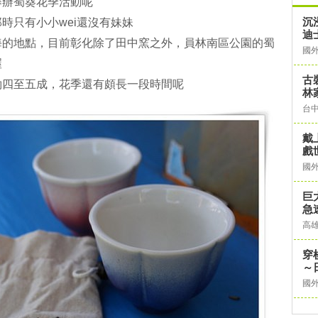
舉辦蜀葵花季活動呢
沉
時只有小小wei還沒有妹妹
迪士
海的地點，目前彰化除了田中窯之外，員林南區公園的蜀
國
喔
古
約四至五成，花季還有頗長一段時間呢
林
台
戴
戲
國
巨
急
高
穿
～
國