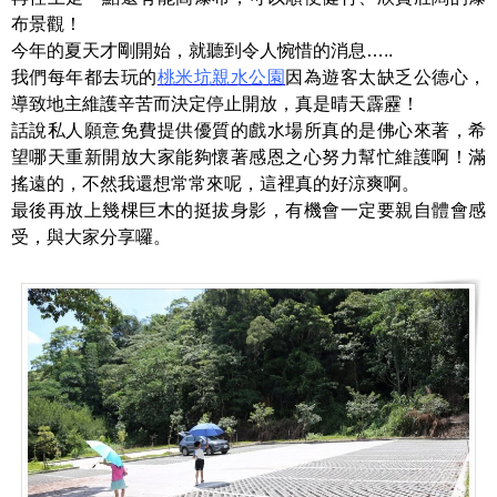
布景觀！
今年的夏天才剛開始，就聽到令人惋惜的消息…..
我們每年都去玩的
桃米坑親水公園
因為遊客太缺乏公德心，
導致地主維護辛苦而決定停止開放，真是晴天霹靂！
話說私人願意免費提供優質的戲水場所真的是佛心來著，希
望哪天重新開放大家能夠懷著感恩之心努力幫忙維護啊！滿
搖遠的，不然我還想常常來呢，這裡真的好涼爽啊。
最後再放上幾棵巨木的挺拔身影，有機會一定要親自體會感
受，與大家分享囉。