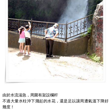
由於水流湍急，周圍有架設欄杆
不過大量水柱沖下濺起的水花，還是足以讓周遭氣溫下降好
幾度！