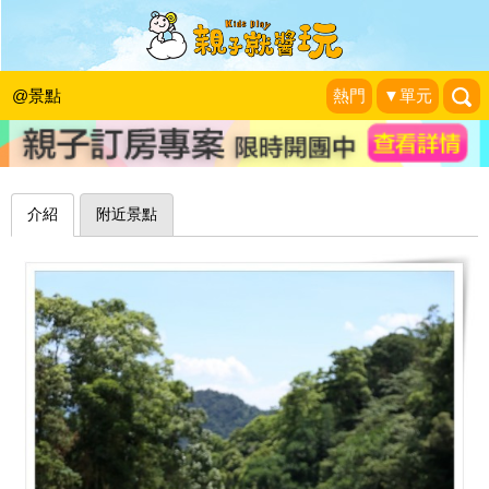
可遠觀也可近玩，清涼水氣降溫消暑～
南投能高親水公園、能高瀑布
@景點
熱門
▼單元
山。雲與藍天
|
2020-07-23
介紹
附近景點