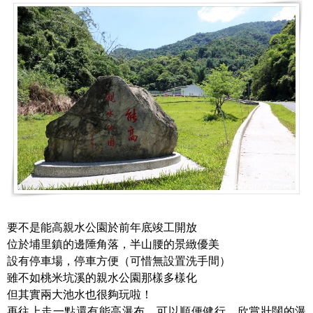
要不是能高親水公園於前年底竣工開放
位於埔里鎮的邊陲角落，半山腰的景緻優美
設有停車場，停車方便（可惜無設置洗手間）
雖不如桃米坑溪的親水公園那樣多樣化
但其實兩大池水也很夠玩啦！
再往上走一點還有能高瀑布，可以順便健行、欣賞壯闊的瀑