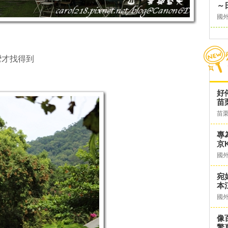
～
國
彎才找得到
好
苗
苗
專
京K
國
宛
本
國
像
驚