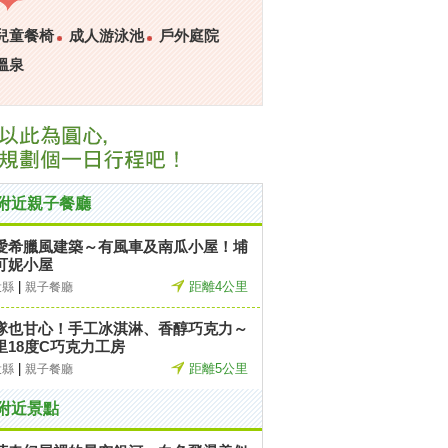
兒童餐椅
成人游泳池
戶外庭院
溫泉
附近親子餐廳
愛希臘風建築～有風車及南瓜小屋！埔
可妮小屋
|
距離4公里
投縣
親子餐廳
隊也甘心！手工冰淇淋、香醇巧克力～
里18度C巧克力工房
|
距離5公里
投縣
親子餐廳
附近景點