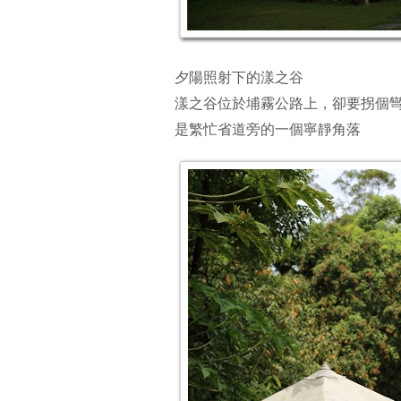
夕陽照射下的漾之谷
漾之谷位於埔霧公路上，卻要拐個
是繁忙省道旁的一個寧靜角落