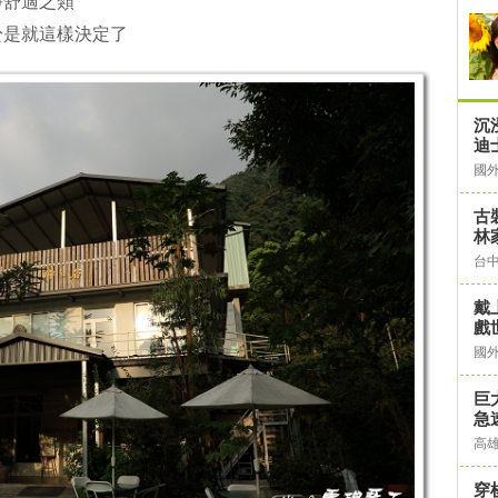
淨舒適之類
於是就這樣決定了
沉
迪士
國
古
林
台
戴
戲
國
巨
急
高
穿