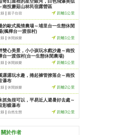
菇奇幻屋裡的星空銀河，白色飛瀑美似
～南投蘑菇山林民宿露營區
|
距離1公里
投縣
親子住宿
漫的歐式風情農場～埔里台一生態休閒
場(楓樺台一渡假村)
|
距離1公里
投縣
休閒娛樂
畔雙心美景，小小孩玩水戲沙趣～南投
樺台一渡假村(台一生態休閒農場)
|
距離1公里
投縣
休閒娛樂
溪潺潺玩水趣，捲起褲管撩落企～南投
音瀑布
|
距離2公里
投縣
休閒娛樂
水抓魚很可以，平易近人避暑好去處～
投彩蝶瀑布
|
距離3公里
投縣
自然生態
關於作者