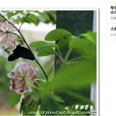
每
尖
宜
大
台