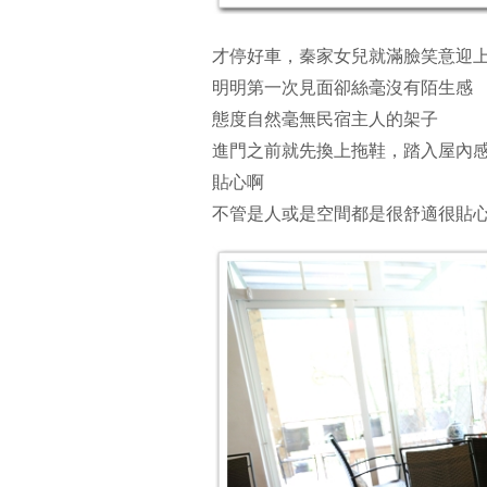
才停好車，秦家女兒就滿臉笑意迎
明明第一次見面卻絲毫沒有陌生感
態度自然毫無民宿主人的架子
進門之前就先換上拖鞋，踏入屋內
貼心啊
不管是人或是空間都是很舒適很貼