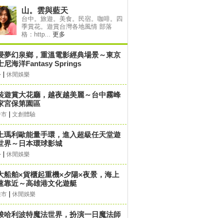
山。雲與藍天
台中。旅遊。美食。民宿。咖啡。四
季賞花。遊賞台灣各地風情 部落
格：http...
更多
浸夢幻泉鄉，重溫電影經典場景～東京
尼海洋Fantasy Springs
|
外
休閒娛樂
裝遊賞大花廳，越夜越美麗～台中霧峰
家宮保第園區
|
中市
文創體驗
上瑪利歐能量手環，進入超級任天堂遊
世界～日本環球影城
|
外
休閒娛樂
大船舶×貨櫃起重機×夕陽×夜景，海上
速靠近～高雄港文化遊艇
|
雄市
休閒娛樂
梭哈利波特魔法世界，扮演一日魔法師