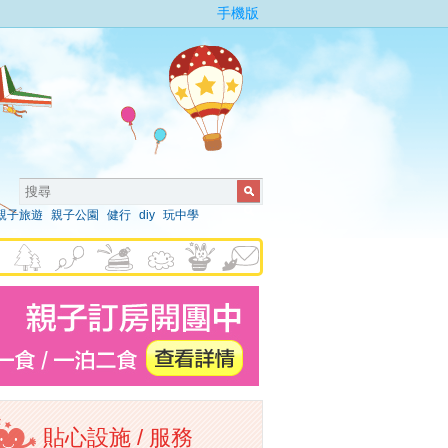
手機版
親子旅遊
親子公園
健行
diy
玩中學
貼心設施 / 服務