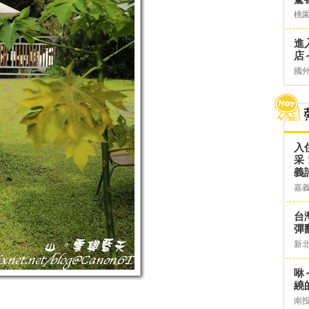
桃
進
店～
國
入
采
義
嘉
台灣
彈
新
咻
繞
南