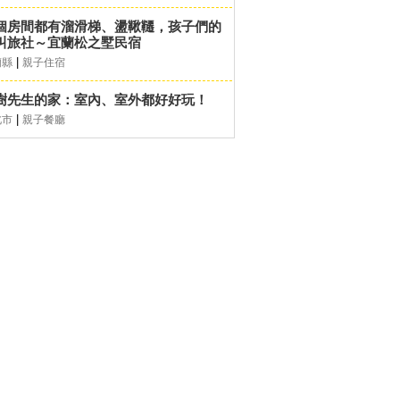
個房間都有溜滑梯、盪鞦韆，孩子們的
叫旅社～宜蘭松之墅民宿
|
蘭縣
親子住宿
樹先生的家：室內、室外都好好玩！
|
北市
親子餐廳