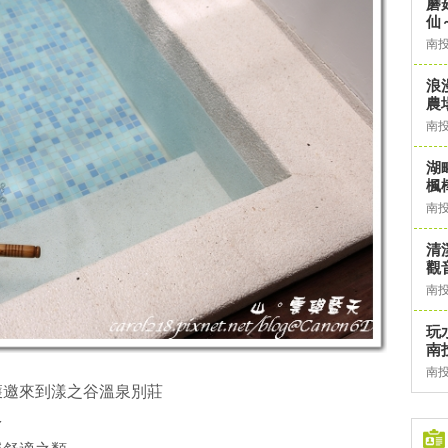
蘑
仙
南
浪
農
南
湖
楓
南
清
觀
南
玩
南
南
獲邀來到漾之谷溫泉別莊
多