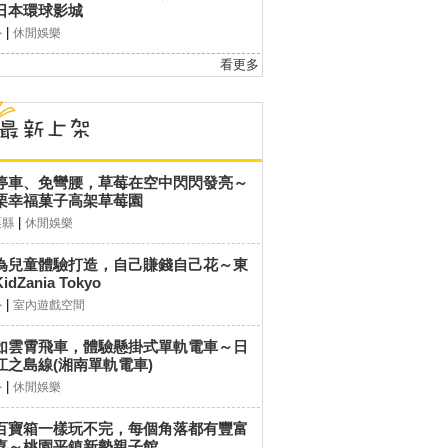
日本環球影城
|
外
休閒娛樂
看更多
停車、免彎腰，草莓在空中閃閃發亮～
栗幸福菓子高架草莓園
|
栗縣
休閒娛樂
為兒童體驗打造，自己賺錢自己花～東
idZania Tokyo
|
外
室內遊戲空間
如雲霄飛車，體驗懸掛式單軌電車～日
江之島線(湘南單軌電車)
|
外
休閒娛樂
百寶箱一樣玩不完，每個角落都有豐富
喜～桃園平鎮新勢親子館