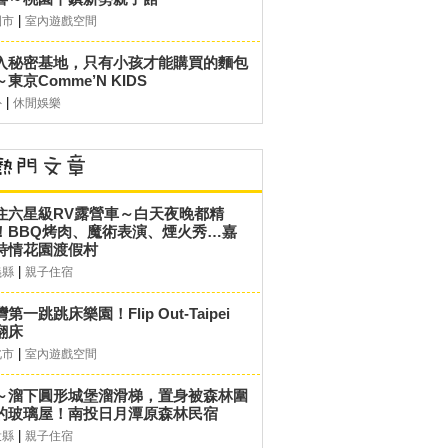
|
園市
室內遊戲空間
入秘密基地，只有小孩才能購買的麵包
東京Comme’N KIDS
|
外
休閒娛樂
住六星級RV露營車～白天夜晚都精
！BBQ烤肉、魔術表演、煙火秀…嘉
詩情花園渡假村
|
義縣
親子住宿
第一跳跳床樂園！Flip Out-Taipei
翻床
|
北市
室內遊戲空間
～溜下圓形城堡溜滑梯，置身被森林圍
的玻璃屋！南投日月潭原森林民宿
|
投縣
親子住宿