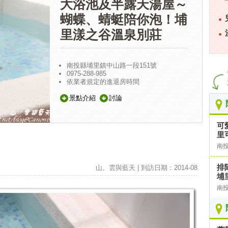
大浴池及半露天湯屋～
蝴蝶、蜻蜓陪你泡！埔
里漾之谷溫泉別莊
南投縣埔里鎮中山路一段151號
0975-288-985
依業者規定的進退房時間
景點介紹
討論
可
里
南
排
山。雲與藍天 | 到訪日期：2014-08
埔
南