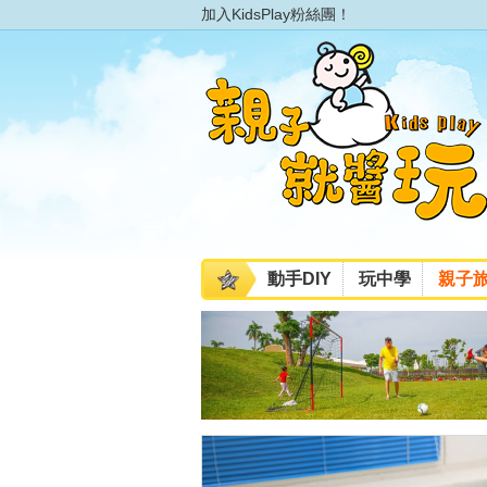
加入KidsPlay粉絲團！
動手DIY
玩中學
親子