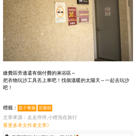
繳費區旁邊還有個付費的淋浴區～
把衣物玩沙工具丟上車吧！找個溫暖的太陽天～一起去玩沙
吧！
標籤：
親子餐廳
宜蘭縣
文章來源：
走走停停,小燈泡在旅行
看更多本文作者文章》