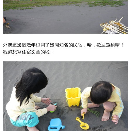
外澳這邊這幾年也開了幾間知名的民宿，哈，歡迎邀約唷！
我超想寫住宿文章的啦！