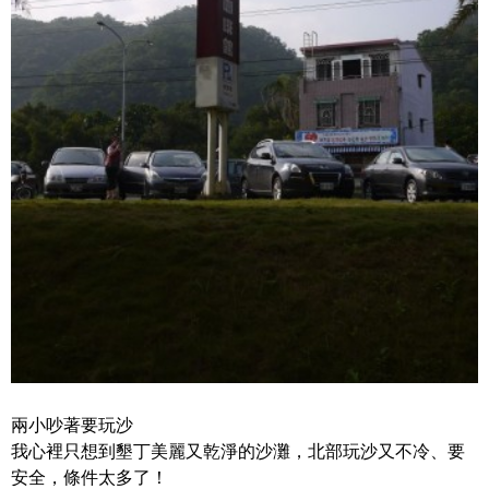
兩小吵著要玩沙
我心裡只想到墾丁美麗又乾淨的沙灘，北部玩沙又不冷、要
安全，條件太多了！