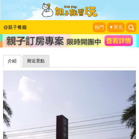
在宜蘭玩乾淨沙灘：伯朗咖啡館(頭城
海景咖啡館)
@親子餐廳
熱門
▼單元
走走停停,小燈泡在旅行
|
2013-12-14
介紹
附近景點