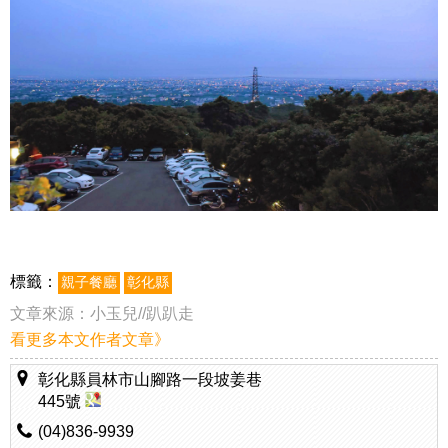
標籤：
親子餐廳
彰化縣
文章來源：
小玉兒//趴趴走
看更多本文作者文章》
彰化縣員林市山腳路一段坡姜巷
445號
(04)836-9939