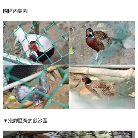
園區內鳥園
▼泡腳區旁的戲沙區