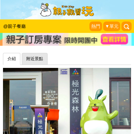
今夜星光多美好，適合以夜景來佐餐～
彰化極光森林
@親子餐廳
熱門
▼單元
小玉兒趴趴走
|
2019-07-31
介紹
附近景點