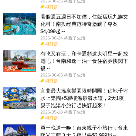
2026-06-25 @親子生活
揪訂房
暑假週五週日不加價，住飯店玩九族文
化村！南投經典范特奇堡親子專案
$4,099起～
2026-06-24 @親子生活
揪訂房
有吃又有玩，和卡通頻道大明星一起放
電吧！台南和逸一泊一食住宿券快閃下
殺～
2026-06-03 @親子生活
揪訂房
宜蘭最大溫泉樂園限時開團！佔地千坪
水上樂園+5層樓溫泉滑水道，2天1夜
親子泡湯小旅行趕快訂起來！
2026-05-28 @親子生活
揪訂房
買一晚送一晚！台東親子小旅行，台東
曙光三館３天２夜只要$2,999起～