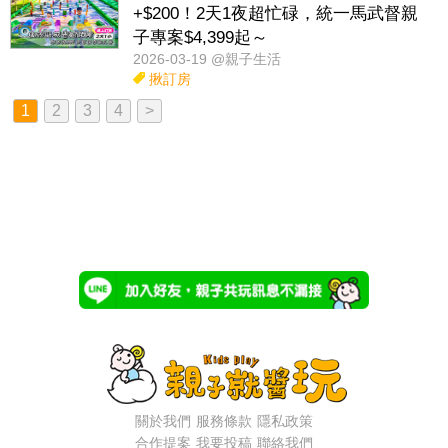
+$200！2天1夜超忙碌，統一馬武督親
子專案$4,399起～
2026-03-19 @親子生活
揪訂房
1
2
3
4
>
關於我們
服務條款
隱私政策
合作提案
我要投稿
聯絡我們