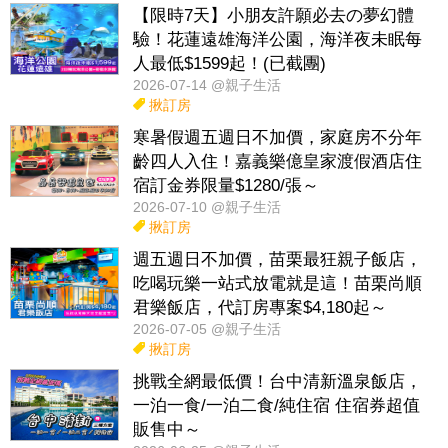
【限時7天】小朋友許願必去の夢幻體
驗！花蓮遠雄海洋公園，海洋夜未眠每
人最低$1599起！(已截團)
2026-07-14 @親子生活
揪訂房
寒暑假週五週日不加價，家庭房不分年
齡四人入住！嘉義樂億皇家渡假酒店住
宿訂金券限量$1280/張～
2026-07-10 @親子生活
揪訂房
週五週日不加價，苗栗最狂親子飯店，
吃喝玩樂一站式放電就是這！苗栗尚順
君樂飯店，代訂房專案$4,180起～
2026-07-05 @親子生活
揪訂房
挑戰全網最低價！台中清新溫泉飯店，
一泊一食/一泊二食/純住宿 住宿券超值
販售中～