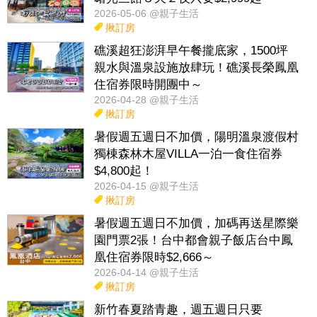
2026-05-06 @親子生活
揪訂房
礁溪超狂澎湃早午餐攏底家，1500坪
親水與溫泉設施放肆玩！礁溪長榮鳳凰
住宿券限時開團中～
2026-04-28 @親子生活
揪訂房
暑假週五週日不加價，陽明溫泉渡假村
獨棟森林木屋VILLA一泊一食住宿券
$4,800起！
2026-04-15 @親子生活
揪訂房
暑假週五週日不加價，加碼再送星際樂
園門票2張！台中都會親子飯店台中鳳
凰住宿券限時$2,666～
2026-04-14 @親子生活
揪訂房
新竹春夏踏青趣，週五週日只要