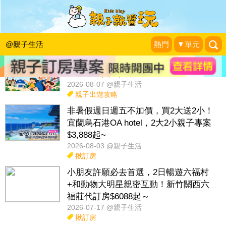
話題：
天冷保暖
冷知識
教孩子做家事
親子話題
活動專區
@親子生活
熱門
▼單元
父親節遊樂園優惠！六福村、天文館
「爸爸免費」入場～
2026-08-07 @親子生活
親子出遊攻略
非暑假週日週五不加價，買2大送2小！
宜蘭烏石港OA hotel，2大2小親子專案
$3,888起~
2026-08-03 @親子生活
揪訂房
小朋友許願必去首選，2日暢遊六福村
+和動物大明星親密互動！新竹關西六
福莊代訂房$6088起～
2026-07-17 @親子生活
揪訂房