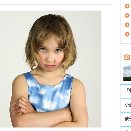
「
小
孩