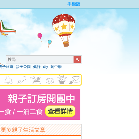
手機版
親子旅遊
親子公園
健行
diy
玩中學