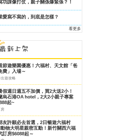
寫功課像打仗，親子關係爆緊張？！
業愛寫不寫的，到底是怎樣？
看更多
親節遊樂園優惠！六福村、天文館「爸
免費」入場～
子出遊攻略
暑假週日週五不加價，買2大送2小！
蘭烏石港OA hotel，2大2小親子專案
,888起~
訂房
朋友許願必去首選，2日暢遊六福村
和動物大明星親密互動！新竹關西六福
代訂房$6088起～