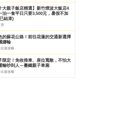
十大親子飯店精選】新竹煙波大飯店4
一泊一食平日只要3,500元，暑假不加
(已結束)
訂房
色的蘇花公路！前往花蓮的交通新選擇
麗娜輪
子出遊攻略
子限定！免收推車、座位寬敞，不怕大
運輸吵到人～臺鐵親子車廂
子出遊攻略