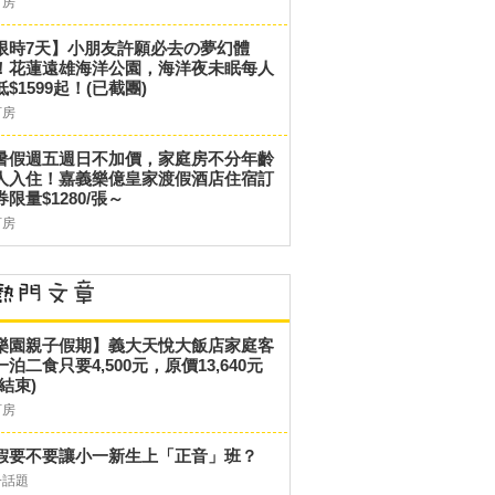
訂房
限時7天】小朋友許願必去の夢幻體
！花蓮遠雄海洋公園，海洋夜未眠每人
低$1599起！(已截團)
訂房
暑假週五週日不加價，家庭房不分年齡
人入住！嘉義樂億皇家渡假酒店住宿訂
券限量$1280/張～
訂房
樂園親子假期】義大天悅大飯店家庭客
一泊二食只要4,500元，原價13,640元
結束)
訂房
假要不要讓小一新生上「正音」班？
子話題