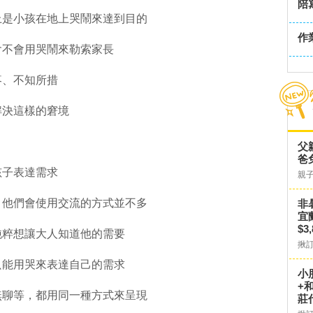
陪
上是小孩在地上哭鬧來達到目的
作
會不會用哭鬧來勒索家長
疼、不知所措
解決這樣的窘境
父
爸
孩子表達需求
親
，他們會使用交流的方式並不多
非
宜
$3
純粹想讓大人知道他的需要
揪
只能用哭來表達自己的需求
小
+
無聊等，都用同一種方式來呈現
莊