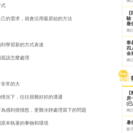
揪
方式
【
驗
自己的需求，就會沿用最原始的方法
最
揪
寒
的到學習新的方式表達
四
金
到底該怎麼處理
揪
會非常的大
【
的情況下，往往很難好好的溝通
房
(已
行為感到很憤怒，更難冷靜處理當下的問題
揪
暑
開原本執著的事物和環境
親