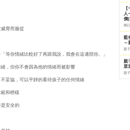
【
人
價
揪
被威脅而服從
藍
～
親
子「等你情緒比較好了再跟我說，我會在這邊陪你。」
親
眾
情緒，但你不會因為他的情緒而被影響
親
、不妥協，可以平靜的看待孩子的任何情緒
示範和榜樣
得是安全的