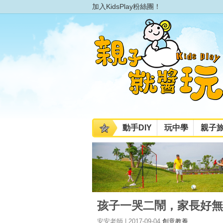
加入KidsPlay粉絲團！
動手DIY
玩中學
親子
孩子一哭二鬧，家長好無
安安老師 | 2017-09-04
創意教養