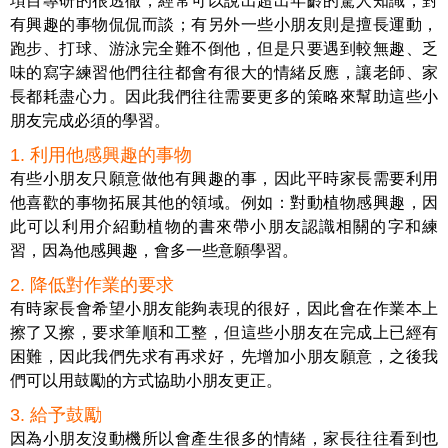
項目專研的很透徹，經常可以說出超出年齡的驚人知識，對
有興趣的事物侃侃而談；有另外一些小朋友則是擅長運動，
跑步、打球、游泳完全難不倒他，但是只要遇到較無趣、乏
味的寫字練習他們往往都會有很大的情緒反應，讓老師、家
長都耗盡心力。因此我們往往需要更多的策略來幫助這些小
朋友完成必須的學習。
1. 利用他感興趣的事物
有些小朋友只願意做他有興趣的事，因此平時家長需要利用
他喜歡的事物拓展其他的領域。例如：對動植物感興趣，因
此可以利用介紹動植物的書來帶小朋友認識相關的字和練
習，因為他感興趣，會多一些意願學習。
2. 降低對作業的要求
有時家長會希望小朋友能夠表現的很好，因此會在作業本上
擦了又擦，要求筆順和工整，但這些小朋友在完成上已經有
困難，因此我們先求有再求好，先增加小朋友願意，之後我
們可以用鼓勵的方式協助小朋友更正。
3. 給予鼓勵
因為小朋友沒動機所以會產生很多的情緒，家長往往看到也