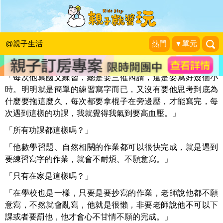
作業愛寫不寫的，到底是怎樣？
安安老師
|
2017-02-14
@親子生活
熱門
▼單元
「每次他寫國文練習，總是要三催四請，還是要寫好幾個小
時。明明就是簡單的練習寫字而已，又沒有要他思考到底為
什麼要拖這麼久，每次都要拿棍子在旁邊壓，才能寫完，每
次遇到這樣的功課，我就覺得我氣到要高血壓。」
「所有功課都這樣嗎？」
「他數學習題、自然相關的作業都可以很快完成，就是遇到
要練習寫字的作業，就會不耐煩、不願意寫。」
「只有在家是這樣嗎？」
「在學校也是一樣，只要是要抄寫的作業，老師說他都不願
意寫，不然就會亂寫，他就是很懶，非要老師說他不可以下
課或者要罰他，他才會心不甘情不願的完成。」