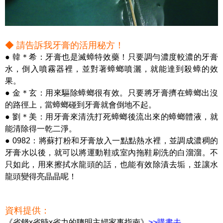
◆ 請告訴我牙膏的活用秘方！
● 韓＊希：牙膏也是滅蟑特效藥！只要調勻濃度較濃的牙膏
水，倒入噴霧器裡，並對著蟑螂噴灑，就能達到殺蟑的效
果。
● 金＊玄
：
用來驅除蟑螂很有效。只要將牙膏擠在蟑螂出沒
的路徑上，當蟑螂碰到牙膏就會倒地不起。
● 劉＊美
：
用牙膏來清洗打死蟑螂後流出來的蟑螂體液，就
能清除得一乾二淨。
● 0982
：
將蘇打粉和牙膏放入一點點熱水裡，並調成濃稠的
牙膏水以後，就可以將運動鞋或室內拖鞋刷洗的白溜溜。不
只如此，用來擦拭水龍頭的話，也能有效除漬去垢，並讓水
龍頭變得亮晶晶呢！
資料提供：
《省錢x省時x省力的聰明主婦家事指南》
>>購書去