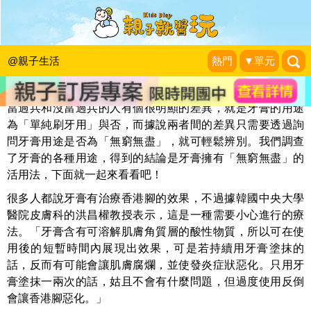
原來「牙膏」這麼好用！
尖端出版
|
2017-01-17
@親子生活
熱門
▼單元
當過兵和沒當過兵的人有個很明顯的差異，就是牙膏的用途
為「單純刷牙用」與否，而據說兩者間的差異只需要透過詢
問牙膏用途是否為「無窮無盡」，就可輕鬆辨別。我們調查
了牙膏的各種用途，得到的結論是牙膏擁有「無窮無盡」的
活用法，下面就一起來看看吧！
很多人都說牙膏有治療香港腳的效果，不過據韓國中央大學
醫院皮膚科的洪昌權教授表示，這是一種需要小心進行的療
法。「牙膏含有可溶解肌膚角質層的酸性物質，所以可在使
用後的短暫時間內展現出效果，可是若持續用牙膏塗抹的
話，反而有可能會讓肌膚腐爛，並使發炎症狀惡化。只用牙
膏塗抹一兩次的話，姑且不會有什麼問題，但過度使用反倒
會讓香港腳惡化。」