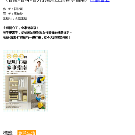
作 者：郭智妍
譯 者：馬毓玲
出版社：尖端出版
主婦開心了，全家都幸福！
苦手變高手，從柴米油鹽到洗衣打掃都能輕鬆搞定～
收納‧清潔‧打掃技巧一網打盡，從今天起輕鬆持家！
標籤：
創意生活