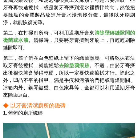
金屬與銀製筷子和湯匙都很費工又麻煩，可是只要沾取一些
牙膏再快速擦拭，或是將牙膏擠到混水裡攪拌均勻，然後把
要除垢的金屬製品放進牙膏水浸泡幾分鐘，最後以牙刷刷
淨，就能恢復光澤。
第二，在打掃廁所時，可利用過期牙膏來
清除壁磚縫隙間的
黴菌或水漬
。清掃時，只要將牙膏擠到牙刷上，再輕輕刷除
縫隙即可。
第三，孩子們在白色壁紙上留下的蠟筆塗鴉，可將乾抹布沾
取牙膏後擦拭，就能輕鬆
去除塗鴉痕跡
。不過，由於牙膏擠
出後很快就會變得乾硬，所以一定要快速擦拭才行。除此之
外，凹凸不平的指甲、滿是手痕和污漬的門把或電燈開關、
冰箱內外、鋼琴鍵盤、白色家具等，全都可以利用過期牙膏
來除垢返白。
◆ 以牙膏清潔廁所的磁磚
1. 髒髒的廁所磁磚