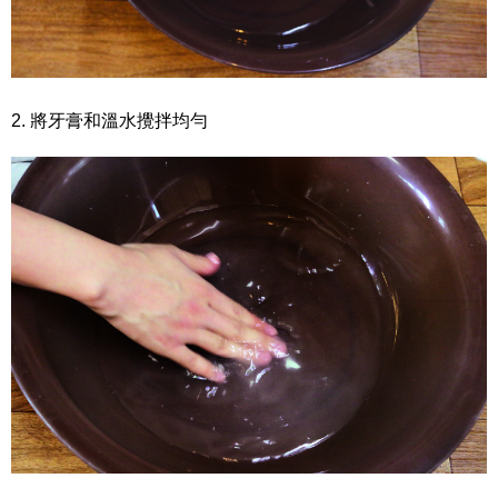
2. 將牙膏和溫水攪拌均勻