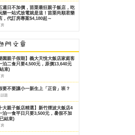
五週日不加價，苗栗最狂親子飯店，吃
玩樂一站式放電就是這！苗栗尚順君樂
店，代訂房專案$4,180起～
訂房
樂園親子假期】義大天悅大飯店家庭客
一泊二食只要4,500元，原價13,640元
結束)
訂房
假要不要讓小一新生上「正音」班？
子話題
十大親子飯店精選】新竹煙波大飯店4
一泊一食平日只要3,500元，暑假不加
(已結束)
訂房