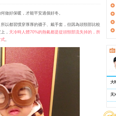
如何做好保暖，才能平安過個好冬。
，所以都習慣穿厚厚的襪子、戴手套，但因為頭頸部比較
實上，
天冷時人體70%的熱氣都是從頭頸部流失掉的，所
方式
。
大
天