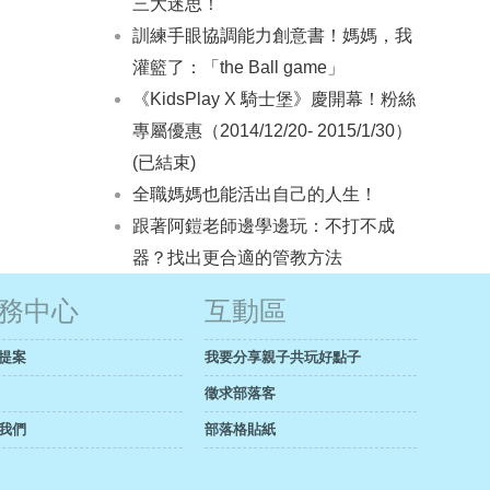
三大迷思！
訓練手眼協調能力創意書！媽媽，我
灌籃了：「the Ball game」
《KidsPlay X 騎士堡》慶開幕！粉絲
專屬優惠（2014/12/20- 2015/1/30）
(已結束)
全職媽媽也能活出自己的人生！
跟著阿鎧老師邊學邊玩：不打不成
器？找出更合適的管教方法
務中心
互動區
提案
我要分享親子共玩好點子
徵求部落客
我們
部落格貼紙