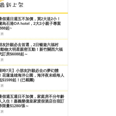
暑假週日週五不加價，買2大送2小！
蘭烏石港OA hotel，2大2小親子專案
,888起~
訂房
朋友許願必去首選，2日暢遊六福村
和動物大明星親密互動！新竹關西六福
代訂房$6088起～
訂房
限時7天】小朋友許願必去の夢幻體
！花蓮遠雄海洋公園，海洋夜未眠每人
低$1599起！(已截團)
訂房
暑假週五週日不加價，家庭房不分年齡
人入住！嘉義樂億皇家渡假酒店住宿訂
券限量$1280/張～
訂房