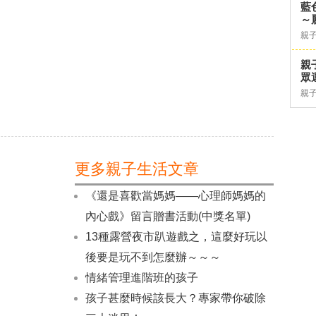
藍
～
親
親
眾
親
更多親子生活文章
《還是喜歡當媽媽——心理師媽媽的
內心戲》留言贈書活動(中獎名單)
13種露營夜市趴遊戲之，這麼好玩以
後要是玩不到怎麼辦～～～
情緒管理進階班的孩子
孩子甚麼時候該長大？專家帶你破除