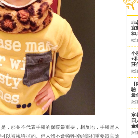
非
宜
$3
揪
小
+
莊
揪
【
驗
最
揪
寒
四
金
但是，那並不代表手腳的保暖最重要，相反地，手腳是人
揪
時可以被犧牲掉的。但人體不會犧牲掉頭部和重要器官除