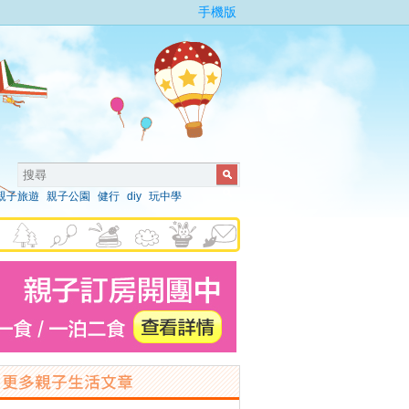
手機版
親子旅遊
親子公園
健行
diy
玩中學