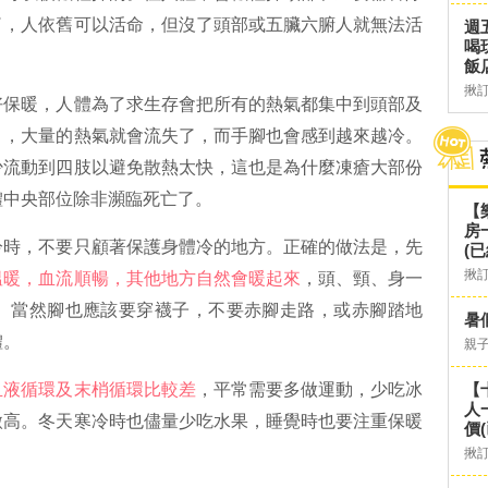
了，人依舊可以活命，但沒了頭部或五臟六腑人就無法活
週
喝
飯
揪
好保暖，人體為了求生存會把所有的熱氣都集中到頭部及
巾，大量的熱氣就會流失了，而手腳也會感到越來越冷。
少流動到四肢以避免散熱太快，這也是為什麼凍瘡大部份
體中央部位除非瀕臨死亡了。
【
房
冷時，不要只顧著保護身體冷的地方。正確的做法是，先
(已
揪
溫暖，血流順暢，其他地方自然會暖起來
，頭、頸、身一
。當然腳也應該要穿襪子，不要赤腳走路，或赤腳踏地
暑
體。
親
血液循環及末梢循環比較差
，平常需要多做運動，少吃冰
【
人
微高。冬天寒冷時也儘量少吃水果，睡覺時也要注重保暖
價
揪