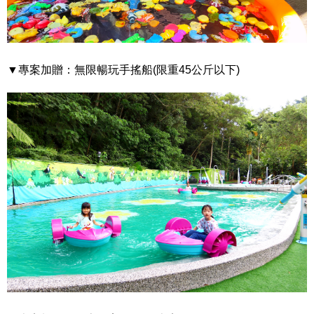
▼專案加贈：無限暢玩手搖船(限重45公斤以下)