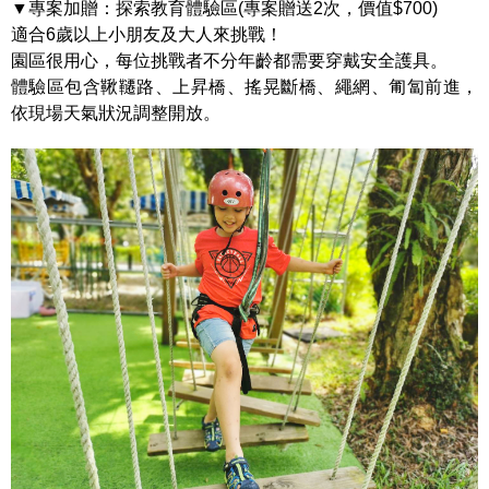
▼專案加贈：探索教育體驗區(專案贈送2次，價值$700)
適合6歲以上小朋友及大人來挑戰！
園區很用心，每位挑戰者不分年齡都需要穿戴安全護具。
體驗區包含鞦韆路、上昇橋、搖晃斷橋、繩網、匍匐前進，
依現場天氣狀況調整開放。