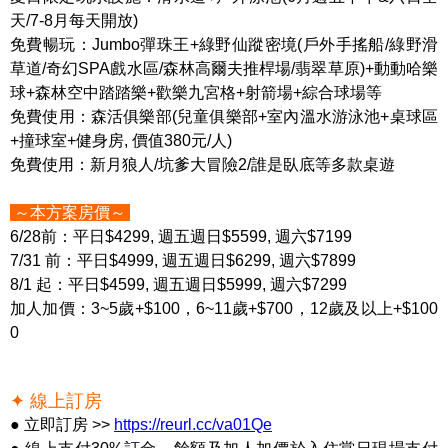
天/7-8月每天開放)
免費暢玩：Jumbo彈珠王+綠野仙蹤密境(戶外手搖船/綠野滑
草道/奇幻SPA戲水區/森林高爾夫推桿場/翡翠草原)+動動哈樂
球+森林空中踏踏樂+歡樂九宮格+射箭場+綜合球場等
免費使用：森活俱樂部(兒童俱樂部+室內溫水游泳池+桌球區
+撞球室+健身房, 價值380元/人)
免費使用：新月狼人/坑爹大冒險2/誰是臥底等多款桌遊
～本方案房價～
6/28前：平日$4299, 週五週日$5599, 週六$7199
7/31 前：平日$4999, 週五週日$6299, 週六$7899
8/1 起：平日$4599, 週五週日$5999, 週六$7299
加人加價：3~5歲+$100，6~11歲+$700，12歲及以上+$100
0
✦ 線上訂房
● 立即訂房 >>
https://reurl.cc/va01Qe