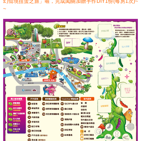
幻仙境扭蛋之旅」喔，完成闖關加贈手作
DIY
1
份
(
每房
1
次
)
~
~