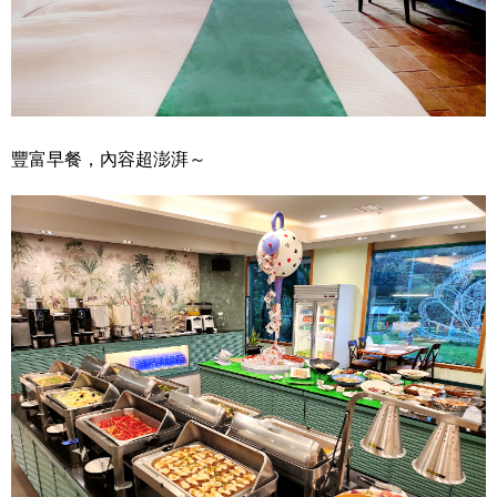
豐富早餐，內容超澎湃～