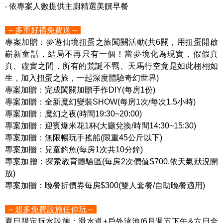
‧ 依專案人數提供主廚精選美饌早餐
～多重好禮免費送～
專案加贈：夢遊仙境扭蛋之旅闖關活動(共6關，用扭蛋開啟
嶄新童話，結局不再只有一個！當夢境化為現實，假假真
真、虛實之間，所有的荒誕不羈、天馬行空竟是如此栩栩如
生，加入扭蛋之旅，一起深度體驗奇幻世界)
專案加贈：完成闖關加贈手作DIY(每房1份)
專案加贈：全新魔幻變裝SHOW(每房1次/每次1.5小時)
專案加贈：魔幻之夜(時間19:30~20:00)
專案加贈：迎賓爆米花1杯(大廳兌換/時間14:30~15:30)
專案加贈：無限暢玩手搖船(限重45公斤以下)
專案加贈：兒童釣魚(每房1次共10分鐘)
專案加贈：探索教育體驗區(每房2次價值$700,依天氣狀況開
放)
專案加贈：晚餐折價券每房$300(雙人套餐/自助晚餐適用)
～超多免費設施任你玩～
夏日限定玩水設施：滑水道+戶外泳池(6月週五下午&六日全