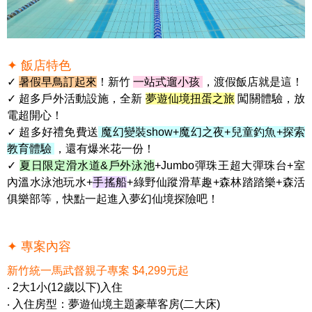
✦ 飯店特色
✓
暑假早鳥訂起來
！新竹
一站式遛小孩
，渡假飯店就是這！
✓ 超多戶外活動設施，全新
夢遊仙境扭蛋之旅
闖關體驗，放
電超開心！
✓ 超多好禮免費送
魔幻變裝show+魔幻之夜+兒童釣魚+探索
教育體驗
，還有爆米花一份！
✓
夏日限定滑水道&戶外泳池
+Jumbo彈珠王超大彈珠台+室
內溫水泳池玩水+
手搖船
+綠野仙蹤滑草趣+森林踏踏樂+森活
俱樂部等，快點一起進入夢幻仙境探險吧！
✦ 專案內容
新竹統一馬武督親子專案 $4,299元起
‧ 2大1小(12歲以下)入住
‧ 入住房型：夢遊仙境主題豪華客房(二大床)