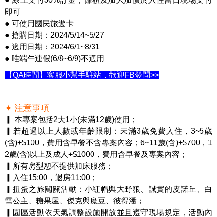
● 線上支付30%訂金，餘額及加人加價於入住當日現場支付
即可
● 可使用國民旅遊卡
● 搶購日期：2024/5/14~5/27
● 適用日期：2024/6/1~8/31
● 唯端午連假(6/8~6/9)不適用
【QA時間】客服小幫手駐站，歡迎FB發問>>
✦ 注意事項
▎ 本專案包括2大1小(未滿12歲)使用；
▎若超過以上人數或年齡限制：未滿3歲免費入住，3~5歲
(含)+$100，費用含早餐不含專案內容；6~11歲(含)+$700，1
2歲(含)以上及成人+$1000，費用含早餐及專案內容；
▎所有房型恕不提供加床服務；
▎入住15:00，退房11:00；
▎扭蛋之旅闖關活動：小紅帽與大野狼、誠實的皮諾丘、白
雪公主、糖果屋、傑克與魔豆、彼得潘；
▎園區活動依天氣調整設施開放並且遵守現場規定，活動內