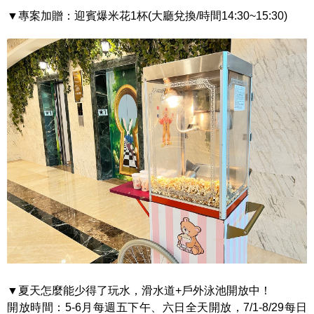
▼專案加贈：迎賓爆米花1杯(大廳兌換/時間14:30~15:30)
▼夏天怎麼能少得了玩水，
滑水道
+
戶外泳池
開放中！
開放時間：
5-6
月每週五下午、六日全天開放，
7/1-8/29
每日