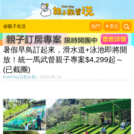
@親子生活
熱門
▼單元
暑假早鳥訂起來，滑水道+泳池即將開
放！統一馬武督親子專案$4,299起～
(已截團)
KidsPlay活動企劃
|
2024-05-14