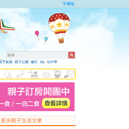
手機版
親子旅遊
親子公園
健行
diy
玩中學