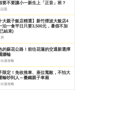
假要不要讓小一新生上「正音」班？
子話題
十大親子飯店精選】新竹煙波大飯店4
一泊一食平日只要3,500元，暑假不加
(已結束)
訂房
色的蘇花公路！前往花蓮的交通新選擇
麗娜輪
子出遊攻略
子限定！免收推車、座位寬敞，不怕大
運輸吵到人～臺鐵親子車廂
子出遊攻略