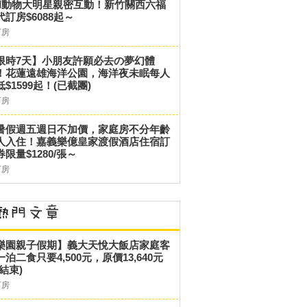
和動物大明星親密互動！新竹關西六福
代訂房$6088起～
訂房
限時7天】小朋友許願必去の夢幻體
！花蓮遠雄海洋公園，海洋夜未眠每人
低$1599起！(已截團)
訂房
暑假週五週日不加價，家庭房不分年齡
人入住！嘉義樂億皇家渡假酒店住宿訂
券限量$1280/張～
訂房
樂園親子假期】義大天悅大飯店家庭客
一泊二食只要4,500元，原價13,640元
結束)
訂房