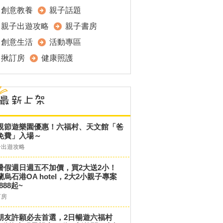
創意教養
親子話題
親子出遊攻略
親子書房
創意生活
活動專區
揪訂房
健康照護
親節遊樂園優惠！六福村、天文館「爸
免費」入場～
子出遊攻略
暑假週日週五不加價，買2大送2小！
蘭烏石港OA hotel，2大2小親子專案
,888起~
訂房
朋友許願必去首選，2日暢遊六福村