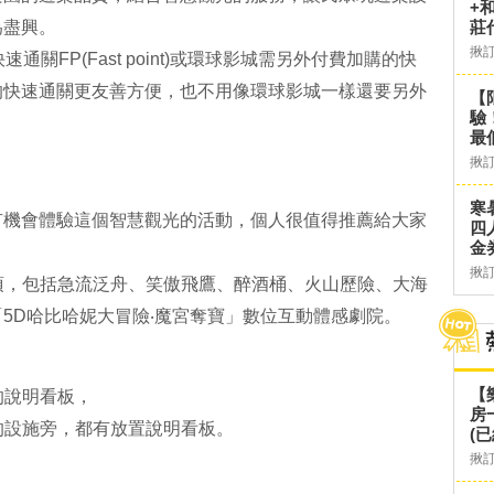
+
為盡興。
莊
揪
速通關FP(Fast point)或環球影城需另外付費加購的快
的快速通關更友善方便，也不用像環球影城一樣還要另外
【
驗
最
揪
寒
有機會體驗這個智慧觀光的活動，個人很值得推薦給大家
四
金
揪
有九項，包括急流泛舟、笑傲飛鷹、醉酒桶、火山歷險、大海
5D哈比哈妮大冒險‧魔宮奪寶」數位互動體感劇院。
【
的說明看板，
房
關的設施旁，都有放置說明看板。
(已
揪