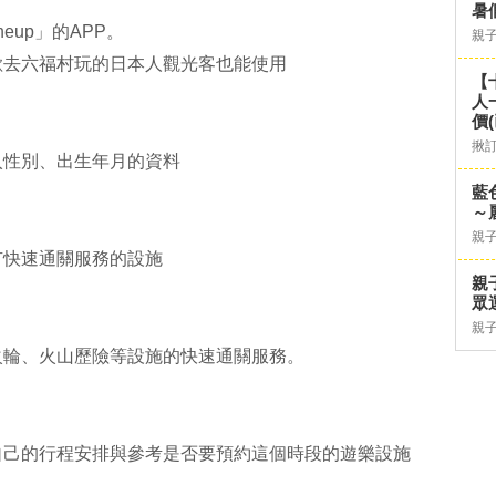
暑
eup」的APP。
親
歡去六福村玩的日本人觀光客也能使用
【
人
價
揪
入性別、出生年月的資料
藍
～
親
有快速通關服務的設施
親
眾
親
火輪、火山歷險等設施的快速通關服務。
自己的行程安排與參考是否要預約這個時段的遊樂設施