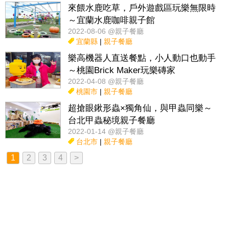
來餵水鹿吃草，戶外遊戲區玩樂無限時
～宜蘭水鹿咖啡親子館
2022-08-06 @親子餐廳
宜蘭縣
|
親子餐廳
樂高機器人直送餐點，小人動口也動手
～桃園Brick Maker玩樂磚家
2022-04-08 @親子餐廳
桃園市
|
親子餐廳
超搶眼鍬形蟲×獨角仙，與甲蟲同樂～
台北甲蟲秘境親子餐廳
2022-01-14 @親子餐廳
台北市
|
親子餐廳
1
2
3
4
>