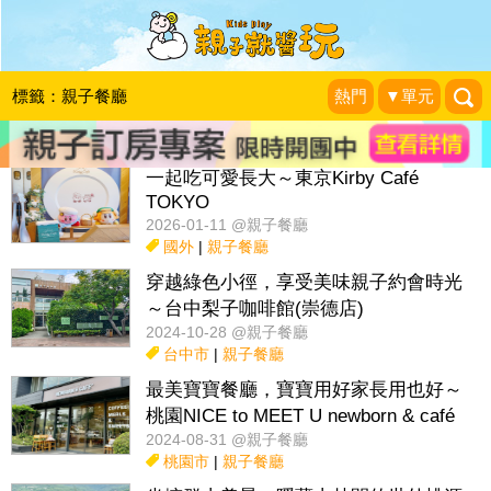
搜尋目前位置》
標籤：親子餐廳
熱門
▼單元
話題：
親子活動＆展覽
親子餐廳
採果趣
特色國小
親子露營地
一起吃可愛長大～東京Kirby Café
TOKYO
2026-01-11 @親子餐廳
國外
|
親子餐廳
穿越綠色小徑，享受美味親子約會時光
～台中梨子咖啡館(崇德店)
2024-10-28 @親子餐廳
台中市
|
親子餐廳
最美寶寶餐廳，寶寶用好家長用也好～
桃園NICE to MEET U newborn & café
2024-08-31 @親子餐廳
桃園市
|
親子餐廳