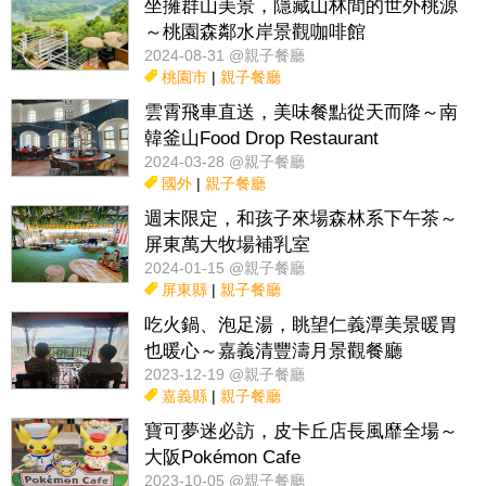
坐擁群山美景，隱藏山林間的世外桃源
～桃園森鄰水岸景觀咖啡館
2024-08-31 @親子餐廳
桃園市
|
親子餐廳
雲霄飛車直送，美味餐點從天而降～南
韓釜山Food Drop Restaurant
2024-03-28 @親子餐廳
國外
|
親子餐廳
週末限定，和孩子來場森林系下午茶～
屏東萬大牧場補乳室
2024-01-15 @親子餐廳
屏東縣
|
親子餐廳
吃火鍋、泡足湯，眺望仁義潭美景暖胃
也暖心～嘉義清豐濤月景觀餐廳
2023-12-19 @親子餐廳
嘉義縣
|
親子餐廳
寶可夢迷必訪，皮卡丘店長風靡全場～
大阪Pokémon Cafe
2023-10-05 @親子餐廳