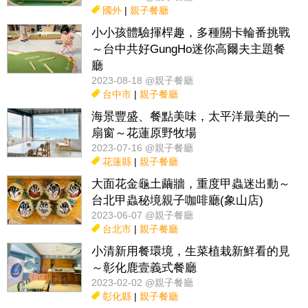
國外
|
親子餐廳
小小孩體驗揮桿趣，多種關卡輪番挑戰
～台中共好GungHo迷你高爾夫主題餐
廳
2023-08-18 @親子餐廳
台中市
|
親子餐廳
海景豐盛、餐點美味，太平洋最美的一
扇窗～花蓮原野牧場
2023-07-16 @親子餐廳
花蓮縣
|
親子餐廳
大面花金龜土繭牆，重度甲蟲迷出動～
台北甲蟲秘境親子咖啡廳(象山店)
2023-06-07 @親子餐廳
台北市
|
親子餐廳
小清新用餐環境，生菜植栽新鮮看的見
～彰化鹿壹義式餐廳
2023-02-02 @親子餐廳
彰化縣
|
親子餐廳