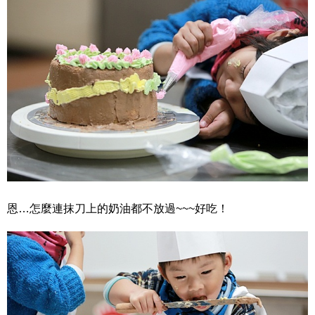
恩…怎麼連抹刀上的奶油都不放過~~~好吃！