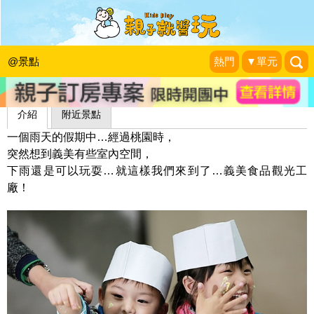
義美食品觀光工廠
學習玩樂過生活
|
2013-05-28
@景點
熱門
▼單元
介紹
附近景點
一個雨天的假期中…經過桃園時，
突然想到義美有些室內空間，
下雨還是可以玩耍…就這樣我們來到了…義美食品觀光工
廠！