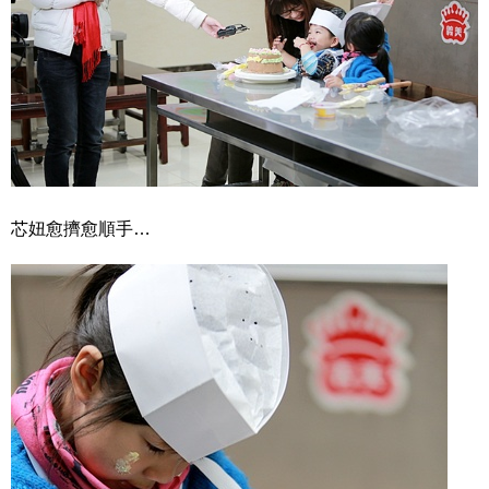
芯妞愈擠愈順手…