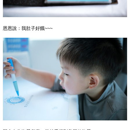
恩恩說：我肚子好餓~~~