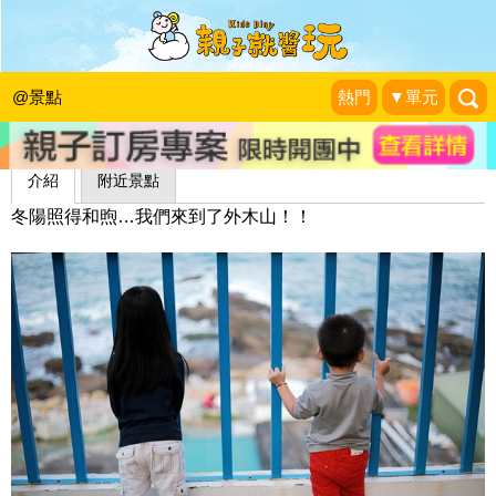
聖托里尼海景餐廳
學習玩樂過生活
|
2012-12-01
@景點
熱門
▼單元
介紹
附近景點
冬陽照得和煦…我們來到了外木山！！