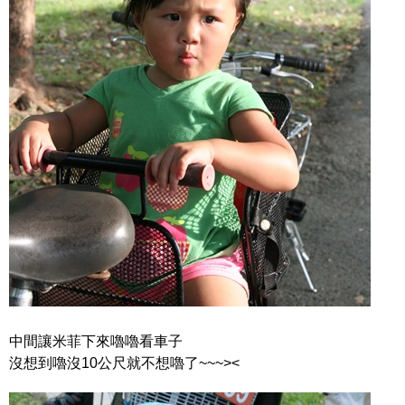
中間讓米菲下來嚕嚕看車子
沒想到嚕沒10公尺就不想嚕了~~~><