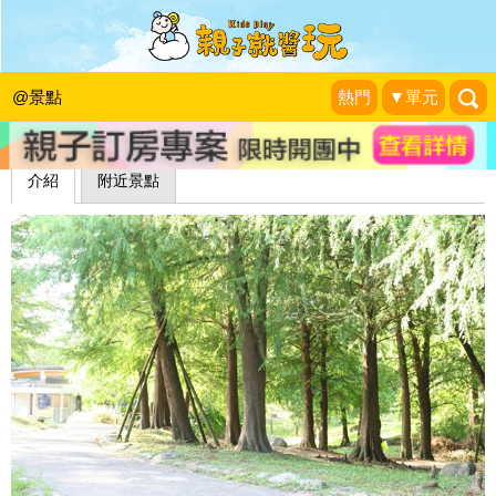
羅東運動公園
李董董好可愛公司
|
2013-08-13
@景點
熱門
▼單元
介紹
附近景點