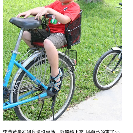
李董董坐在後座還沒坐熱，就繼續下來 嚕自己的車了~~