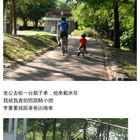
老公去租一台親子車，他來載米菲
我就負責拍照跟騎小摺
李董董就跟著爸比嚕車