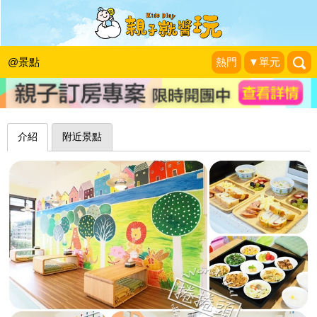
樂高房、溜滑梯、躲貓貓，想住哪一
間？宜蘭自然捲北歐風格旅店
@景點
熱門
▼單元
|
2015-03-25
介紹
附近景點