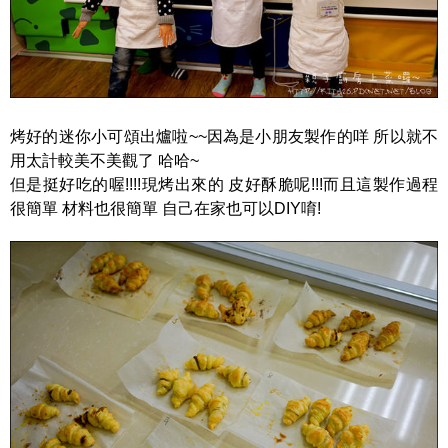
烤好的迷你小可頌出爐啦~~因為是小朋友製作的咩 所以就不
用太計較美不美觀了 哈哈~
但是挺好吃的喔!!!!現烤出來的 皮好酥脆呢!!!而且這製作過程
很簡單 材料也很簡單 自己在家也可以DIY唷!