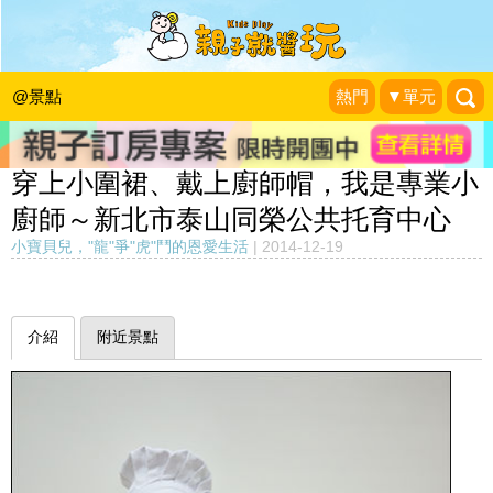
@景點
熱門
▼單元
穿上小圍裙、戴上廚師帽，我是專業小
廚師～新北市泰山同榮公共托育中心
小寶貝兒，"龍"爭"虎"鬥的恩愛生活
|
2014-12-19
介紹
附近景點