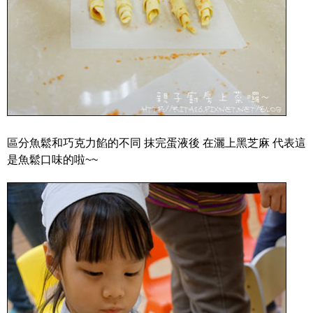
區分魚鬆和巧克力餡的不同 抹完蛋液後 在灑上黑芝麻 代表這
是魚鬆口味的啦~~