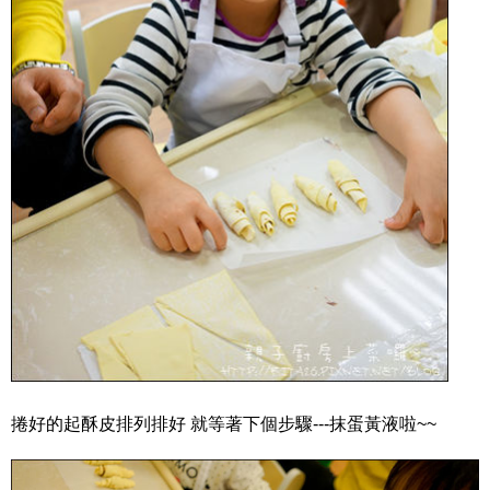
捲好的起酥皮排列排好 就等著下個步驟---抹蛋黃液啦~~