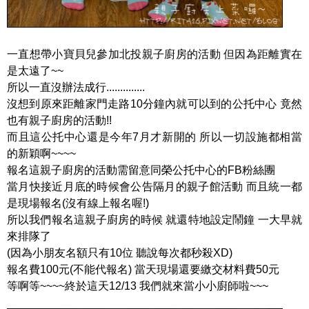
一直想帶小寶貝兒參加北投親子廚房的活動 但因為距離實在
是太遠了~~
所以一直沒辦法成行..............
沒想到原來距離家門走路10分鐘內就可以到的公托中心 竟然
也有親子廚房的活動!!
而且這公托中心還是今年7月才新開的 所以一切設施都相當
的新穎啊~~~~
報名這親子廚房的活動需留意同榮公托中心的FB粉絲團
當月快接近月底的時候會公告隔月的親子館活動 而且統一都
是現場報名(沒有線上報名喔!)
所以我們報名這親子廚房的時候 就還特地設定鬧鐘 一大早就
來排隊了
(因為小朋友名額只有10位 聽說每次都秒殺XD)
報名費100元(不能代報名) 當天現場還要繳交材料費50元
等啊等~~~~終於這天12/13 我們就來當小小廚師啦~~~