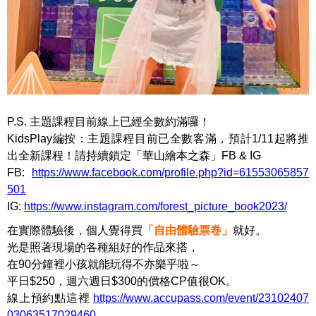
P.S. 主題課程目前線上已經全數約滿囉！
KidsPlay編按：主題課程目前已全數客滿，預計1/11起將推
出全新課程！請持續鎖定「華山繪本之森」FB & IG
FB:
https://www.facebook.com/profile.php?id=61553065857
501
IG:
https://www.instagram.com/forest_picture_book2023/
在實際體驗後，個人覺得買
「自由體驗票卷」
就好。
光是照著現場的各種組好的作品來搭，
在90分鐘裡小孩就能玩得不亦樂乎啦～
平日$250，週六週日$300的價格CP值很OK。
線上預約點這裡
https://www.accupass.com/event/23102407
03063517029460