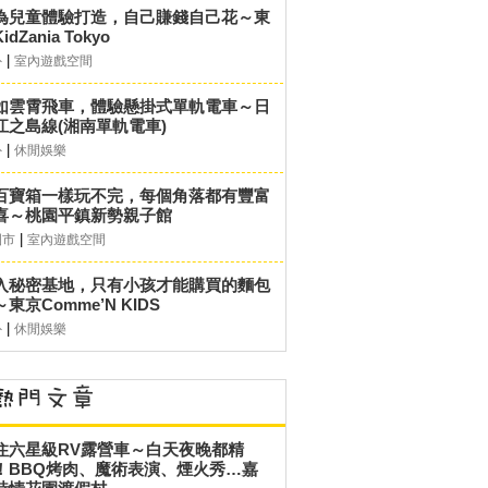
為兒童體驗打造，自己賺錢自己花～東
idZania Tokyo
|
外
室內遊戲空間
如雲霄飛車，體驗懸掛式單軌電車～日
江之島線(湘南單軌電車)
|
外
休閒娛樂
百寶箱一樣玩不完，每個角落都有豐富
喜～桃園平鎮新勢親子館
|
園市
室內遊戲空間
入秘密基地，只有小孩才能購買的麵包
東京Comme’N KIDS
|
外
休閒娛樂
住六星級RV露營車～白天夜晚都精
！BBQ烤肉、魔術表演、煙火秀…嘉