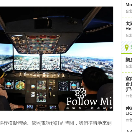
Mo
台
太
H
台
樂
台
室
台
(已
台
伸
L
台
ot飛行模擬體驗。依照電話預訂的時間，我們準時地來到