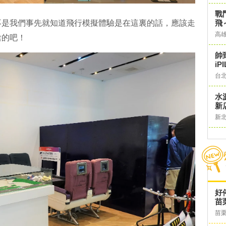
戰
飛
不是我們事先就知道飛行模擬體驗是在這裏的話，應該走
高
啥的吧！
帥
iP
台
水
新
新
好
苗
苗