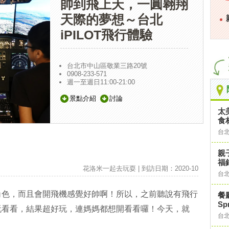
帥到飛上天，一圓翱翔
天際的夢想～台北
iPILOT飛行體驗
台北市中山區敬業三路20號
0908-233-571
週一至週日11:00-21:00
景點介紹
討論
太
食
台
親
福
花洛米一起去玩耍 | 到訪日期：2020-10
台
角色，而且會開飛機感覺好帥啊！所以，之前聽說有飛行
餐
Sp
玩看看，結果超好玩，連媽媽都想開看看囉！今天，就
台