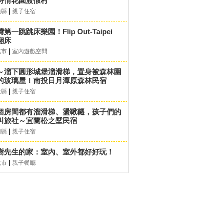
詩情花園渡假村
|
義縣
親子住宿
第一跳跳床樂園！Flip Out-Taipei
翻床
|
北市
室內遊戲空間
～溜下圓形城堡溜滑梯，置身被森林圍
的玻璃屋！南投日月潭原森林民宿
|
投縣
親子住宿
個房間都有溜滑梯、盪鞦韆，孩子們的
叫旅社～宜蘭松之墅民宿
|
蘭縣
親子住宿
樹先生的家：室內、室外都好好玩！
|
北市
親子餐廳