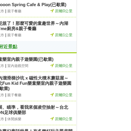
ooon Spring Cafe & Play(已歇業)
|
距離0公里
北市
親子餐廳
犯規了！那麼可愛的童趣世界～內湖
o'me廚房&親子餐廳
|
距離1公里
北市
親子餐廳
附近景點
童樂室內親子遊樂園(已歇業)
|
距離0公里
北市
室內遊戲空間
內溜滑梯沙坑 x 磁性大積木蘑菇屋～
北Fun Kid Fun樂童樂室內親子遊樂園
歇業)
|
距離0公里
北市
親子餐廳
展、瞄準，看我來個凌空抽射～台北
ION足球俱樂部
|
距離0公里
北市
休閒娛樂