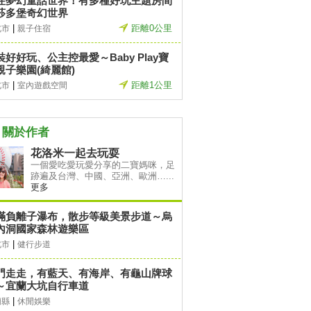
住夢幻童話世界！有多種好玩主題房間
莎多堡奇幻世界
|
距離0公里
北市
親子住宿
裝好好玩、公主控最愛～Baby Play寶
親子樂園(綺麗館)
|
距離1公里
北市
室內遊戲空間
關於作者
花洛米一起去玩耍
一個愛吃愛玩愛分享的二寶媽咪，足
跡遍及台灣、中國、亞洲、歐洲…...
更多
滿負離子瀑布，散步等級美景步道～烏
內洞國家森林遊樂區
|
北市
健行步道
門走走，有藍天、有海岸、有龜山牌球
～宜蘭大坑自行車道
|
蘭縣
休閒娛樂