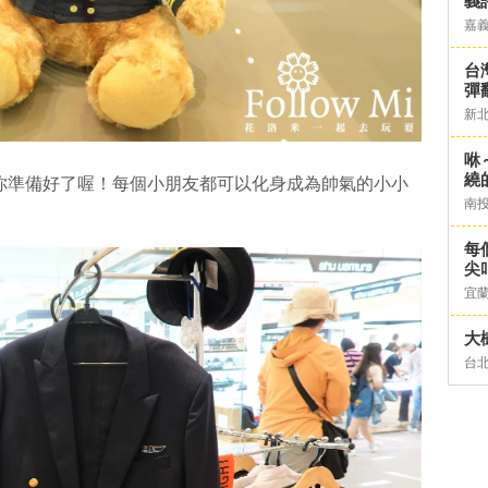
義
嘉
台灣
彈
新
咻
繞
都幫你準備好了喔！每個小朋友都可以化身成為帥氣的小小
南
每
尖
宜
大
台