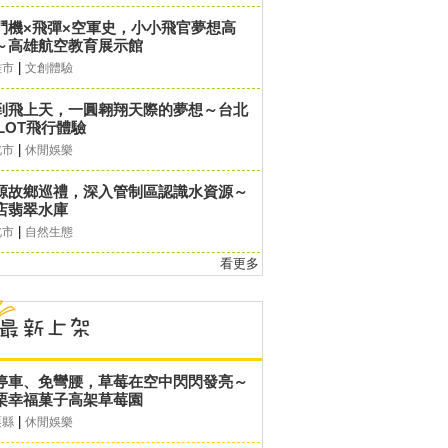
鬥機×飛彈×空軍史，小小飛官夢想高
～高雄航空教育展示館
|
雄市
文創體驗
到飛上天，一圓翱翔天際的夢想～台北
ILOT飛行體驗
|
北市
休閒娛樂
源故鄉巡禮，深入管制區認識水資源～
店翡翠水庫
|
北市
自然生態
看更多
停車、免彎腰，草莓在空中閃閃發亮～
栗幸福菓子高架草莓園
|
栗縣
休閒娛樂