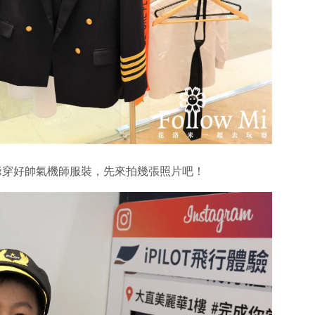
爺穿好帥氣機師服裝，先來拍幾張照片吧！