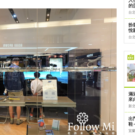
入
的
台
扮
悅
台
滿
來
新
出
鞋
宜