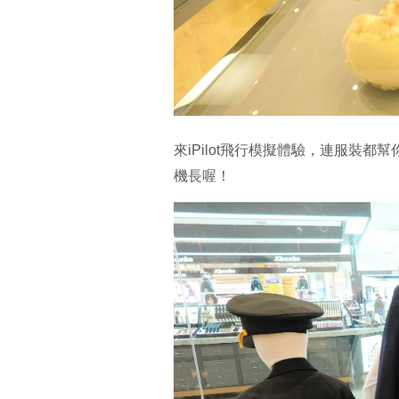
來iPilot飛行模擬體驗，連服裝
機長喔！