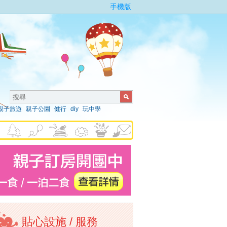
手機版
親子旅遊
親子公園
健行
diy
玩中學
貼心設施 / 服務