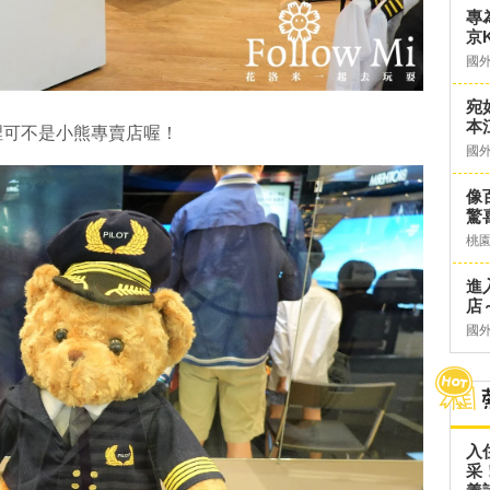
專
京K
國
宛
本
裡可不是小熊專賣店喔！
國
像
驚
桃
進
店～
國
入
采