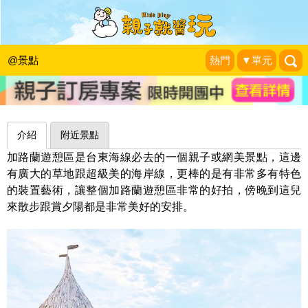
最美海岸線，自然與裝置藝術完美結合
～台東加路蘭遊憩區
@景點
熱門
▼單元
雨立今=霠
|
2018-08-13
介紹
附近景點
加路蘭遊憩區是台東海線必去的一個親子或網美景點，這邊
有廣大的草地跟超級美的海岸線，更棒的是有非常多有特色
的裝置藝術，讓整個加路蘭遊憩區非常的好拍，傍晚到這兒
來散步跟賞夕陽都是非常美好的安排。