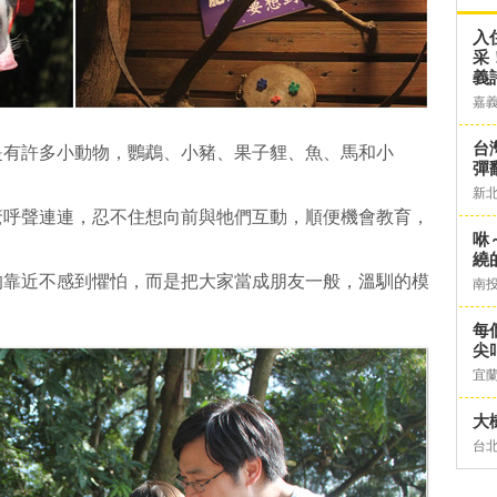
入
采
義
嘉
台灣
是有許多小動物，鸚鵡、小豬、果子貍、魚、馬和小
彈
新
驚呼聲連連，忍不住想向前與牠們互動，順便機會教育，
咻
繞
的靠近不感到懼怕，而是把大家當成朋友一般，溫馴的模
南
每
尖
宜
大
台