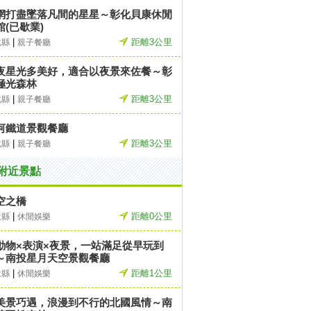
網打盡墜落凡間的星星～彰化貝康休閒
館(已歇業)
|
距離3公里
化縣
親子餐廳
夜星光多美好，適合以夜景來佐餐～彰
極光森林
|
距離3公里
化縣
親子餐廳
河鐵道景觀餐廳
|
距離3公里
化縣
親子餐廳
附近景點
空之橋
|
距離0公里
投縣
休閒娛樂
動物×表演×夜景，一站滿足從早玩到
～南投星月天空景觀餐廳
|
距離1公里
投縣
休閒娛樂
美景巧遇，浪漫到不行的北國風情～南