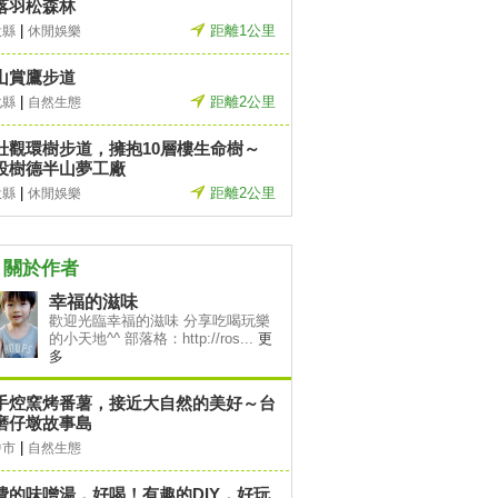
落羽松森林
|
距離1公里
投縣
休閒娛樂
山賞鷹步道
|
距離2公里
化縣
自然生態
壯觀環樹步道，擁抱10層樓生命樹～
投樹德半山夢工廠
|
距離2公里
投縣
休閒娛樂
關於作者
幸福的滋味
歡迎光臨幸福的滋味 分享吃喝玩樂
的小天地^^ 部落格：http://ros...
更
多
手焢窯烤番薯，接近大自然的美好～台
磨仔墩故事島
|
中市
自然生態
費的味噌湯，好喝！有趣的DIY，好玩