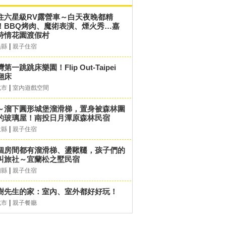
住六星級RV露營車～白天夜晚都精
！BBQ烤肉、魔術表演、煙火秀…嘉
詩情花園渡假村
|
義縣
親子住宿
第一跳跳床樂園！Flip Out-Taipei
翻床
|
北市
室內遊戲空間
～溜下圓形城堡溜滑梯，置身被森林圍
的玻璃屋！南投日月潭原森林民宿
|
投縣
親子住宿
個房間都有溜滑梯、盪鞦韆，孩子們的
叫旅社～宜蘭松之墅民宿
|
蘭縣
親子住宿
樹先生的家：室內、室外都好好玩！
|
北市
親子餐廳