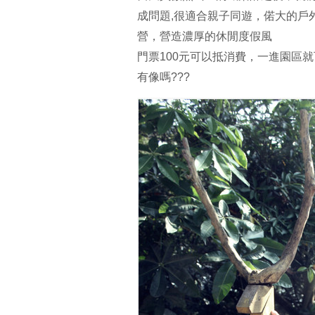
成問題,很適合親子同遊，偌大的戶
營，營造濃厚的休閒度假風
門票100元可以抵消費，一進園區
有像嗎???