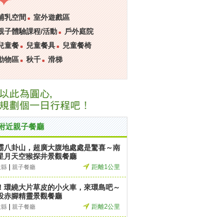
哺乳空間
室外遊戲區
親子體驗課程/活動
戶外庭院
兒童餐
兒童餐具
兒童餐椅
動物區
秋千
滑梯
附近親子餐廳
霸八卦山，超廣大腹地處處是驚喜～南
星月天空猴探井景觀餐廳
|
距離1公里
投縣
親子餐廳
！環繞大片草皮的小火車，來環島吧～
投赤腳精靈景觀餐廳
|
距離2公里
投縣
親子餐廳