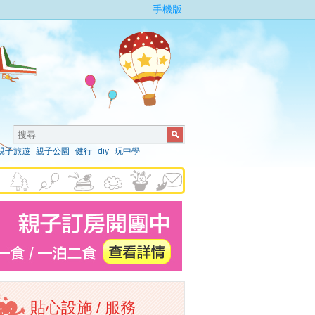
手機版
親子旅遊
親子公園
健行
diy
玩中學
貼心設施 / 服務