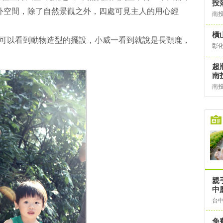
投
外空間，除了自然景觀之外，四處可見主人的用心經
南
橫
就可以看到動物造型的擺設，小威一看到就說是長頸鹿，
彰
超
南
南
親
中
台
免