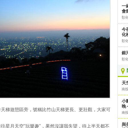
一
會
彰
今
化
彰
銀
彰
天
南
小
晚
井天梯遊憩區旁，號稱比竹山天梯更長、更壯觀，大家可
南
與
往星月天空"玩樂趣"，果然沒讓我失望，待上半天都不