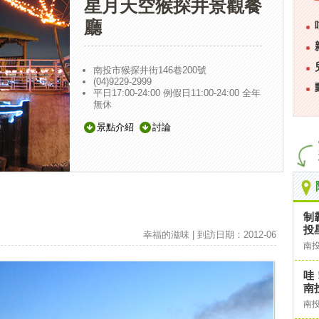
星月天空猴探井景觀餐
廳
南投市猴探井街146巷200號
(04)9229-2999
平日17:00-24:00 例假日11:00-24:00 全年
無休
景點介紹
討論
制
投
幸福的滋味 | 到訪日期：2012-06
南
哇
南
南