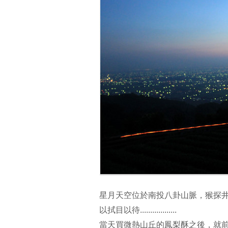
星月天空位於南投八卦山脈，猴探
以拭目以待..................
當天買微熱山丘的鳳梨酥之後，就前