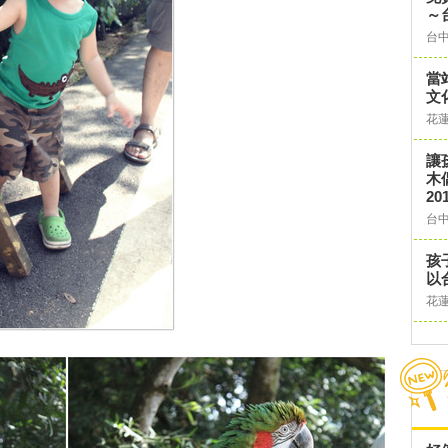
～
台
當
文
花
讓
木
201
台
孩
以
花