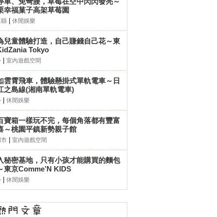
停車、免彎腰，草莓在空中閃閃發亮～
栗幸福菓子高架草莓園
|
栗縣
休閒娛樂
為兒童體驗打造，自己賺錢自己花～東
idZania Tokyo
|
外
室內遊戲空間
如雲霄飛車，體驗懸掛式單軌電車～日
江之島線(湘南單軌電車)
|
外
休閒娛樂
百寶箱一樣玩不完，每個角落都有豐富
喜～桃園平鎮新勢親子館
|
園市
室內遊戲空間
入秘密基地，只有小孩才能購買的麵包
東京Comme’N KIDS
|
外
休閒娛樂