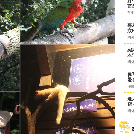
好
苗
苗
專
京K
國
宛
本
國
像
驚
桃
進
店～
國