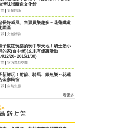
台灣味噌釀造文化館
|
中市
文創體驗
站長好威風、售票員樂趣多～花蓮鐵道
化園區
|
蓮縣
文創體驗
孩子瘋狂玩樂的玩中學天地！騎士堡小
偶的家(台中堡)(文末有優惠活動
4/12/20- 2015/1/30)
|
中市
室內遊戲空間
子新鮮玩！射箭、騎馬、餵魚樂～花蓮
合金寨民宿
|
蓮縣
自然生態
看更多