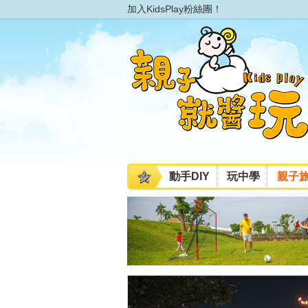
加入KidsPlay粉絲團！
動手DIY
玩中學
親子