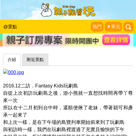
大手牽小手，帶著孩子來探險～台中玩
劇島Fantasy kids
@景點
熱門
▼單元
游游滴
|
2016-12-03
介紹
附近景點
2016.12二訪．Fantasy Kids玩劇島
自從上次初訪玩劇島之後，游小熊就一直想找時間再帶丫尊
來一次
所以在十二月初到台中時，還順便揪了老妹，帶著穎可和彥
承一起來了
和上次一樣，是在下午場的島覽列車開始前來到了玩劇島
與初訪時一樣，我們在玩劇島裡渡過了充實且愉快的下午