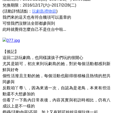
兌換期限：2016/12/17(六)~2017/2/28(二)
(活動詳情請點：
玩劇島禮物節
)
我們來的這天也有符合幾項可以蓋章的
可惜我們沒辦法全部都參與到
此時就覺得怎麼自己不是住台中啦...
【後記】
這回二訪玩劇島，也同樣讓孩子們玩的很開心
尤其是穎可，初次來到玩劇島的她，對於每個活動都感到新
鮮與好奇
個性活潑且主動的她，每個活動也顯得很積極且熱情的想共
同參與
反觀咱丫尊ㄟ，因為來過一次，自認為是老鳥，本來有些活
動還不大想參加的
但看了一下島內日常表後，內容其實與初訪時相比，仍有八
成以上是不一樣的
戲碼(活動內容)不同，加上又有穎可姐姐這個玩伴一起