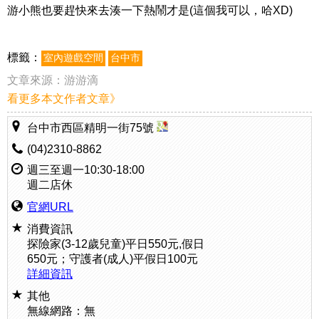
游小熊也要趕快來去湊一下熱鬧才是(這個我可以，哈XD)
標籤：
室內遊戲空間
台中市
文章來源：
游游滴
看更多本文作者文章》
台中市西區精明一街75號
(04)2310-8862
週三至週一10:30-18:00
週二店休
官網URL
消費資訊
探險家(3-12歲兒童)平日550元,假日
650元；守護者(成人)平假日100元
詳細資訊
其他
無線網路：無