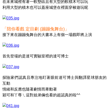
在未來城裡有著一軟墊區且有大型的軟積木可以玩
利用大型的積木也可以蓋座城堡在裡面穿梭遊玩呢
「陪你看戲 定目劇 (蹦蹦兔舞台)」
接下來在蹦蹦兔舞台的大書本上有個一場戲即將上演
首先登場的是達可實驗室裡的達可博士
探險家們認真且專注地盯著眼前達可博士與翻譯星球朋友的
互動
情緒和反應也隨著劇情而牽動著
穎可和丫尊ㄟ這對姐弟倆也看的超認真的啦^^