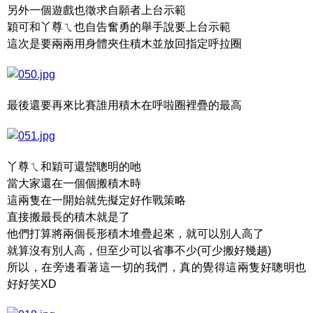
另外一個遊戲也徵求自願者上台示範
穎可和丫尊ㄟ也自告奮勇的舉手說要上台示範
這次是要兩兩用身體夾住積木並放回指定呼拉圈
最後還要再來比賽誰用積木在呼啦圈裡疊的最高
丫尊ㄟ和穎可還蠻聰明的吔
當大家還在一個個搬積木時
這兩隻在一開始就先擬定好作戰策略
直接搬最長的積木就是了
他們打算將兩個長形積木堆疊起來，就可以別人高了
就算沒有別人高，但至少可以省事不少(可少搬好幾趟)
所以，在旁邊看著這一切的我們，真的覺得這兩隻好聰明也
好好笑XD