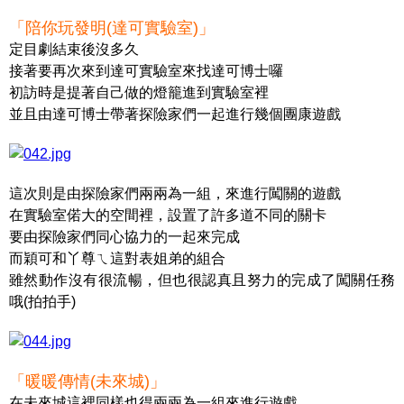
「陪你玩發明(達可實驗室)」
定目劇結束後沒多久
接著要再次來到達可實驗室來找達可博士囉
初訪時是提著自己做的燈籠進到實驗室裡
並且由達可博士帶著探險家們一起進行幾個團康遊戲
這次則是由探險家們兩兩為一組，來進行闖關的遊戲
在實驗室偌大的空間裡，設置了許多道不同的關卡
要由探險家們同心協力的一起來完成
而穎可和丫尊ㄟ這對表姐弟的組合
雖然動作沒有很流暢，但也很認真且努力的完成了闖關任務
哦(拍拍手)
「暖暖傳情(未來城)」
在未來城這裡同樣也得兩兩為一組來進行遊戲