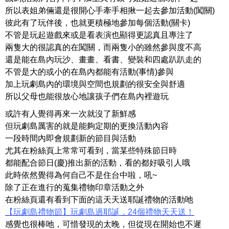
所以表姐弟倆還是很開心手牽手相揪一起去參加活動(闖關)
彼此有了玩伴後，也就更積極地參加每個活動(關卡)
不管是玩起遊戲來或是看表演也顯得更認真且專注了
兩隻大的很認真的在闖關，而兩隻小的雖然參與度不高
還是能在島內玩沙、畫畫、看書、變裝和四處趴趴走的
不管是大的或小的在島內都能有活動(事情)參與
加上玩劇島內的環境與空間也規劃的很安全與舒適
所以父母也能很放心地讓孩子們在島內裡遊玩
或許有人覺得再來一次就沒了新鮮感
但玩劇島厲害的就是能夠定期的更換活動內容
一段時間內即會規劃新的節目與活動
尤其在粉絲頁上常常可看到，當某些特殊節日時
都能配合節日(慶)推出新的活動，看的都好吸引人哦
此時依然覺得為何自己不是住台中啦，吼~
除了正在進行的蒐集禮物印章活動之外
在粉絲頁還有看到下面的這天天送耶誕禮物的活動吔
【玩劇島禮物節】玩劇島過耶誕，24個禮物天天送！
感覺也很棒吔，可惜發現的太晚，但從現在開始也不遲