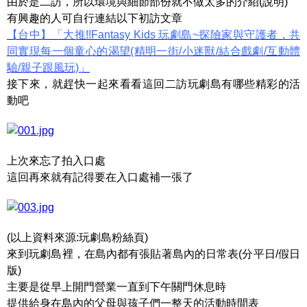
由於是二訪，所以環境與細節部份就不做太多的介紹(說明)
有興趣的人可自行連結以下初訪文章
【台中】「大推!!Fantasy Kids 玩劇島~探險家與守護者，共
同實現每一個童心的渴望(精明一街/小迷獸/結合戲劇/互動體
驗/親子跟風玩)」
接下來，就趕快一起來看看這回二訪玩劇島有哪些精彩的活
動吧
上次來忘了拍入口處
這回再來就有記得要在入口處補一張了
(以上資料來源:玩劇島粉絲頁)
來到玩劇島裡，在島內都有張貼著島內的日常表(分平日/假日
版)
主要是從早上開門營業一直到下午關門休息時
提供給身在島內的父母與孩子們一整天的活動時間表