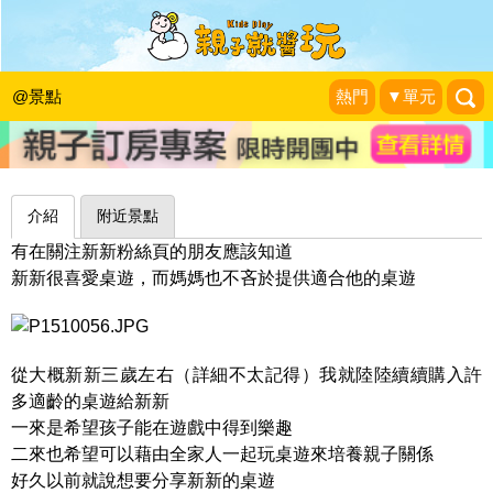
放下3C不插電，腦力激盪共度親密時
光～台中小密親子桌遊
@景點
熱門
▼單元
新新家族的旅行軌跡
|
2016-09-01
介紹
附近景點
有在關注新新粉絲頁的朋友應該知道
新新很喜愛桌遊，而媽媽也不吝於提供適合他的桌遊
從大概新新三歲左右（詳細不太記得）我就陸陸續續購入許
多適齡的桌遊給新新
一來是希望孩子能在遊戲中得到樂趣
二來也希望可以藉由全家人一起玩桌遊來培養親子關係
好久以前就說想要分享新新的桌遊