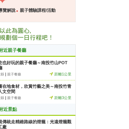
導覽解說
親子體驗課程/活動
附近親子餐廳
吃也好玩的親子餐廳～南投竹山POT
廳
|
距離1公里
投縣
親子餐廳
嘗在地食材，欣賞竹藝之美～南投竹青
人文空間
|
距離3公里
投縣
親子餐廳
附近景點
脫傳統走精緻路線的燈籠：光遠燈籠觀
工廠