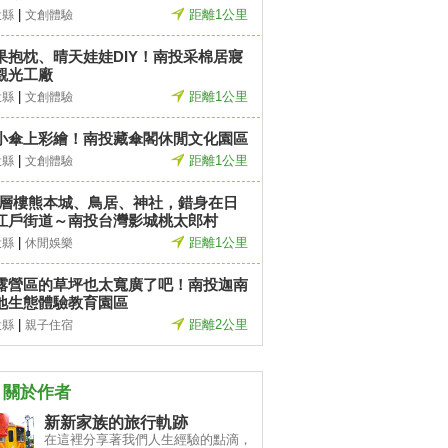
|
距離1公里
投縣
文創體驗
果抱枕、晴天娃娃DIY！南投采棉居寢
觀光工廠
|
距離1公里
投縣
文創體驗
小傘上彩繪！南投藏傘閣休閒文化園區
|
距離1公里
投縣
文創體驗
.5層樓熊本城、鳥居、神社，錯身在日
江戶街道～南投台灣影城桃太郎村
|
距離1公里
投縣
休閒娛樂
露營區的草坪也太寬廣了吧！南投迦南
地生態體驗教育園區
|
距離2公里
投縣
親子住宿
關於作者
新新家族的旅行軌跡
在這裡分享著我們人生經驗的點滴，