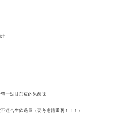
的汁
會帶一點甘蔗皮的果酸味
實不適合生飲過量（要考慮體重啊！！！）