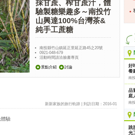
採甘蔗、榨甘蔗汁，體
驗製糖樂趣多～南投竹
山興達100%台灣茶&
純手工蔗糖
南投縣竹山鎮延正里延正路45之20號
0921-048-679
活動時間請洽臉書專頁
好
景點介紹
討論
餐
南
品
庭
南
新新家族的旅行軌跡 | 到訪日期：2016-01
光體驗
跳
光