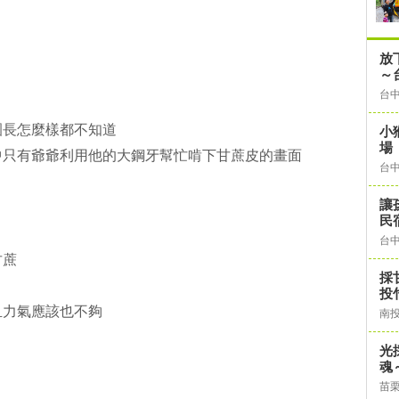
放
～
台
園長怎麼樣都不知道
小
場
中只有爺爺利用他的大鋼牙幫忙啃下甘蔗皮的畫面
台
讓
民
台
甘蔗
採
投
且力氣應該也不夠
南
光
魂
苗