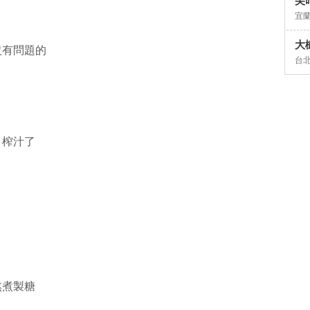
尖
宜
大
沒有問題的
台
－榨汁了
熬煮製糖