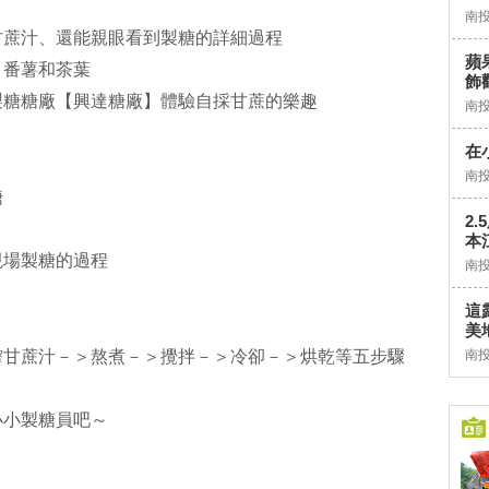
南
甘蔗汁、還能親眼看到製糖的詳細過程
蘋
、番薯和茶葉
飾
製糖糖廠【興達糖廠】體驗自採甘蔗的樂趣
南
在
南
糖
2
本
現場製糖的過程
南
這
美
榨甘蔗汁－＞熬煮－＞攪拌－＞冷卻－＞烘乾等五步驟
南
小小製糖員吧～