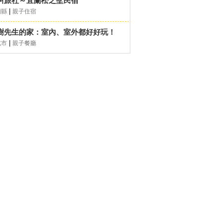
叫旅社～宜蘭松之墅民宿
|
蘭縣
親子住宿
樹先生的家：室內、室外都好好玩！
|
北市
親子餐廳