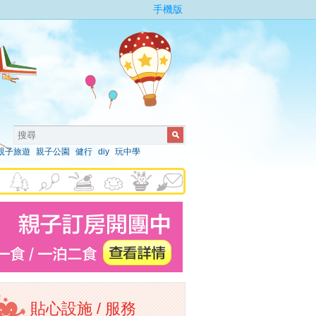
手機版
親子旅遊
親子公園
健行
diy
玩中學
貼心設施 / 服務