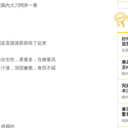
蔗園內大刀闊斧一番
好
削皮直接讓新新啃了起來
苗
苗
適合生吃，產量多，含糖量高
專
京K
多汁液，清甜嫩脆，食而不膩
國
宛
本
國
像
驚
桃
級過癮的