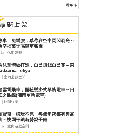
看更多
停車、免彎腰，草莓在空中閃閃發亮～
栗幸福菓子高架草莓園
|
栗縣
休閒娛樂
為兒童體驗打造，自己賺錢自己花～東
idZania Tokyo
|
外
室內遊戲空間
如雲霄飛車，體驗懸掛式單軌電車～日
江之島線(湘南單軌電車)
|
外
休閒娛樂
百寶箱一樣玩不完，每個角落都有豐富
喜～桃園平鎮新勢親子館
|
園市
室內遊戲空間