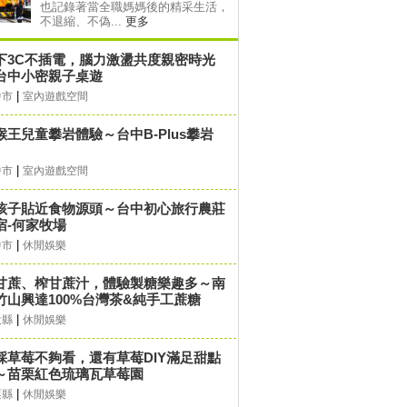
也記錄著當全職媽媽後的精采生活，
不退縮、不偽...
更多
下3C不插電，腦力激盪共度親密時光
台中小密親子桌遊
|
中市
室內遊戲空間
猴王兒童攀岩體驗～台中B-Plus攀岩
|
中市
室內遊戲空間
孩子貼近食物源頭～台中初心旅行農莊
宿-何家牧場
|
中市
休閒娛樂
甘蔗、榨甘蔗汁，體驗製糖樂趣多～南
竹山興達100%台灣茶&純手工蔗糖
|
投縣
休閒娛樂
採草莓不夠看，還有草莓DIY滿足甜點
～苗栗紅色琉璃瓦草莓園
|
栗縣
休閒娛樂