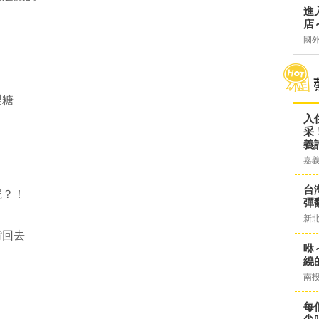
進
店～
國
製糖
入
采
義
嘉
台灣
呢？！
彈
新
揹回去
咻
繞
南
每