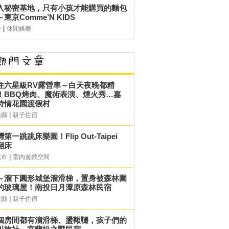
入秘密基地，只有小孩才能購買的麵包
東京Comme’N KIDS
|
外
休閒娛樂
住六星級RV露營車～白天夜晚都精
！BBQ烤肉、魔術表演、煙火秀…嘉
詩情花園渡假村
|
義縣
親子住宿
第一跳跳床樂園！Flip Out-Taipei
翻床
|
北市
室內遊戲空間
～溜下圓形城堡溜滑梯，置身被森林圍
的玻璃屋！南投日月潭原森林民宿
|
投縣
親子住宿
個房間都有溜滑梯、盪鞦韆，孩子們的