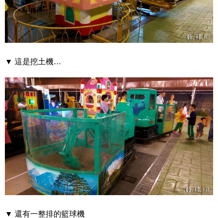
▼ 這是挖土機…
▼ 還有一整排的籃球機