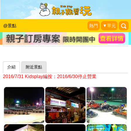
嗨翻了！南洋風情概念夜市，竟有小型
遊樂園？！新店九十九回天天美食廣場
@景點
熱門
▼單元
(已歇業)
愛玩。不累。PLAY
|
2015-10-01
介紹
附近景點
2016/7/31 Kidsplay編按：2016/6/30停止營業