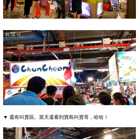
▼ 還有叫賣區。當天還看到寶島叫賣哥，哈哈！