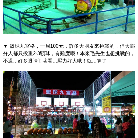
▼ 籃球九宮格，一局100元，許多大朋友來挑戰的，但大部
分人都只投重2-3顆球，有難度哦！本來毛先生也想挑戰的，
不過…好多眼睛盯著看…壓力好大哦！就…算了！