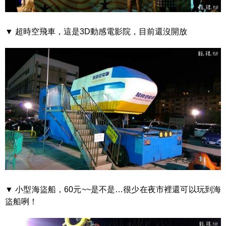
▼ 超時空飛車，這是3D動感電影院，目前還沒開放
▼ 小型海盜船，60元~~是不是…很少在夜市裡還可以玩到海
盜船咧！