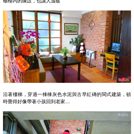
櫃檯內的陳設，也讓人溫暖
沿著樓梯，穿過一棟棟灰色水泥與古早紅磚的閩式建築，頓
時覺得好像帶著小孩回到老家…