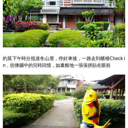
約莫下午時分抵達冬山厝，停好車後，一路走到櫃檯Check i
n，彷彿腦中的兒時回憶，如畫般地一張張拼貼在眼前