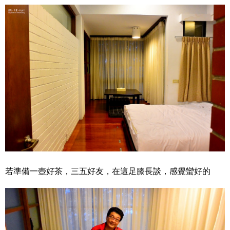
若準備一壺好茶，三五好友，在這足膝長談，感覺蠻好的