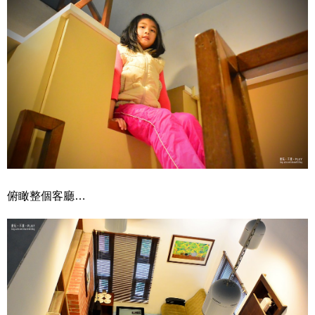
俯瞰整個客廳…