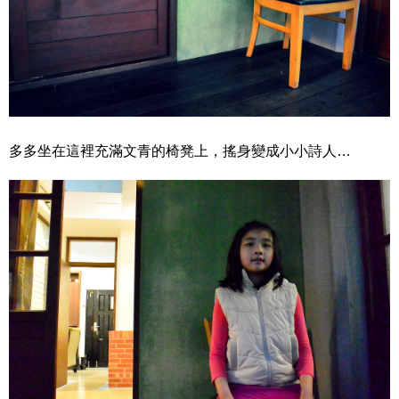
多多
坐在這裡充滿文青的椅凳上，搖身變成小小詩人…