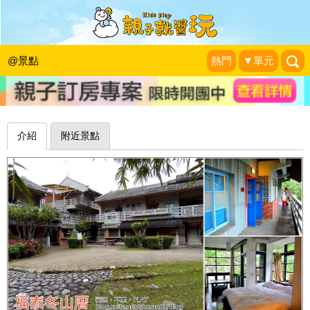
感受自然與道地的傳統古早味～宜蘭福
泰冬山厝會館
@景點
熱門
▼單元
愛玩。不累。PLAY
|
2015-02-01
介紹
附近景點