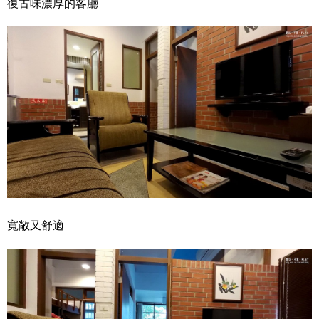
復古味濃厚的客廳
寬敞又舒適