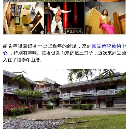
趁著年後還留著一些些過年的餘溫，來到
國立傳統藝術中
心
，特別有年味。搭著促銷而來的這三口子，這次來到宜蘭
入住了福泰冬山厝。