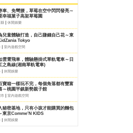
停車、免彎腰，草莓在空中閃閃發亮～
栗幸福菓子高架草莓園
|
栗縣
休閒娛樂
為兒童體驗打造，自己賺錢自己花～東
idZania Tokyo
|
外
室內遊戲空間
如雲霄飛車，體驗懸掛式單軌電車～日
江之島線(湘南單軌電車)
|
外
休閒娛樂
百寶箱一樣玩不完，每個角落都有豐富
喜～桃園平鎮新勢親子館
|
園市
室內遊戲空間
入秘密基地，只有小孩才能購買的麵包
東京Comme’N KIDS
|
外
休閒娛樂