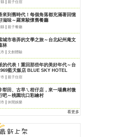
|
竹縣
親子住宿
香來到舊時代！每個角落都充滿著回憶
好滋味～羅東駿懷舊餐廳
|
蘭縣
親子餐廳
索城市巷弄的文學之旅～台北紀州庵文
森林
|
北市
文創體驗
派的代表！重回那些年的美好年代～台
969藍天飯店 BLUE SKY HOTEL
|
中市
親子住宿
牛犁田、古早ㄟ柑仔店，來一場農村微
行吧～桃園坑口彩繪村
|
園市
休閒娛樂
看更多