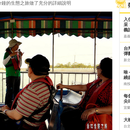
分鐘的生態之旅做了充分的詳細說明
入
采
義
嘉
台灣
彈
新
咻
繞
南
每
尖
宜
大
台