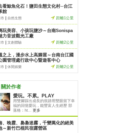
去看鯨魚化石！鹽田生態文化村─台江
豚館
|
距離1公里
南市
自然生態
媽玩美容、小孩玩鹽沙～台南Sonispa
魅力音波觀光工廠
|
距離2公里
南市
文創體驗
塭之上，漫步水上高腳屋～台南台江國
公園管理處行政中心暨遊客中心
|
距離2公里
南市
休閒娛樂
關於作者
愛玩。不累。PLAY
用雙腳踩出成長的痕跡用雙眼留下幸
福的回憶愛玩，能豐富人生經歷 部
落格：ht...
更多
海、晚霞、裊裊迷霧，千變萬化的絕美
地～新竹巴棍民宿露營區