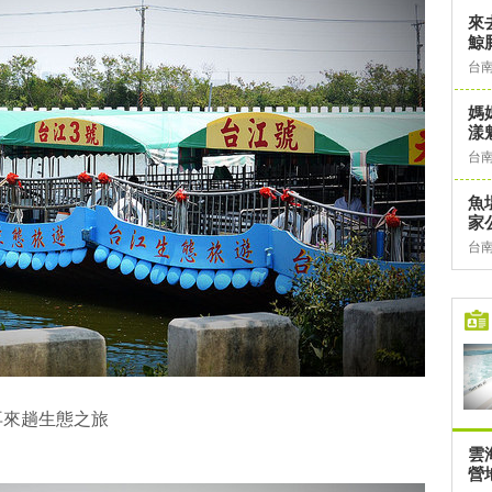
來
鯨
台
媽
漾
台
魚
家
台
再來趟生態之旅
雲
營