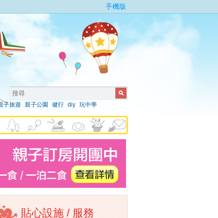
手機版
親子旅遊
親子公園
健行
diy
玩中學
貼心設施 / 服務