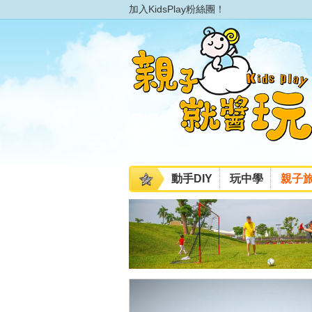
加入KidsPlay粉絲團！
動手DIY
玩中學
親子