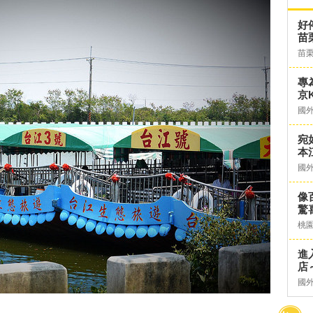
好
苗
苗
專
京K
國
宛
本
國
像
驚
桃
進
店～
國