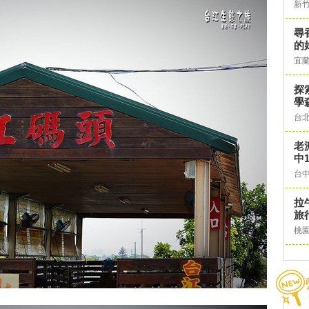
新
尋
的
宜
探
學
台
老
中1
台
拉
旅
桃