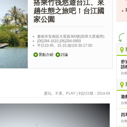
搭乘竹筏悠遊台江、來
趟生態之旅吧！台江國
家公園
臺南市安南區大眾路360號(四草大眾廟旁)
(06)284-1610,(06)284-0959
平日10:45、15:10,假日8:30-17:00
景點介紹
討論
舒
語
台
愛玩。不累。PLAY | 到訪日期：2014-04
遊
台
四
台