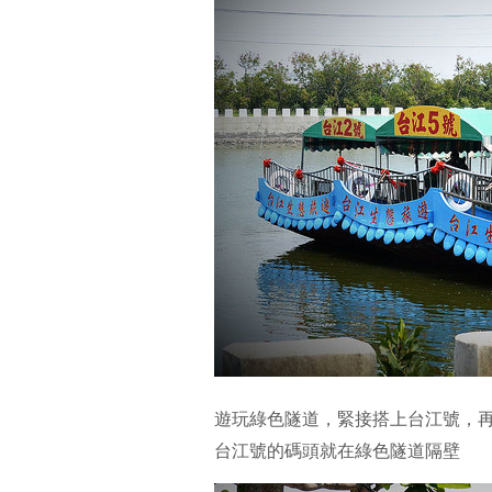
遊玩綠色隧道，緊接搭上台江號，
台江號的碼頭就在綠色隧道隔壁