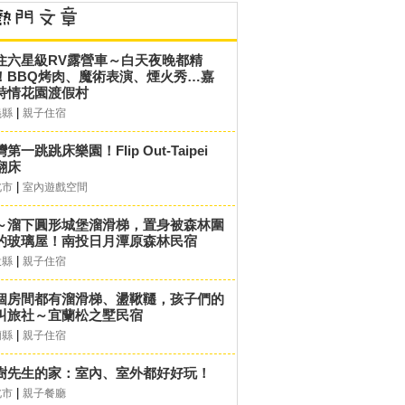
住六星級RV露營車～白天夜晚都精
！BBQ烤肉、魔術表演、煙火秀…嘉
詩情花園渡假村
|
義縣
親子住宿
第一跳跳床樂園！Flip Out-Taipei
翻床
|
北市
室內遊戲空間
～溜下圓形城堡溜滑梯，置身被森林圍
的玻璃屋！南投日月潭原森林民宿
|
投縣
親子住宿
個房間都有溜滑梯、盪鞦韆，孩子們的
叫旅社～宜蘭松之墅民宿
|
蘭縣
親子住宿
樹先生的家：室內、室外都好好玩！
|
北市
親子餐廳