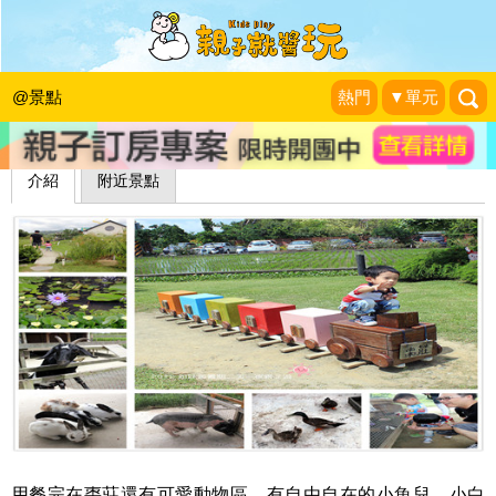
棗莊古藝庭園膳坊
JS+1 二三事
|
2012-08-01
@景點
熱門
▼單元
介紹
附近景點
用餐完在棗莊還有可愛動物區，有自由自在的小魚兒、小白