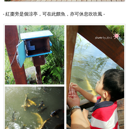
- 紅棗旁是個涼亭，可在此餵魚，亦可休息吹吹風 -