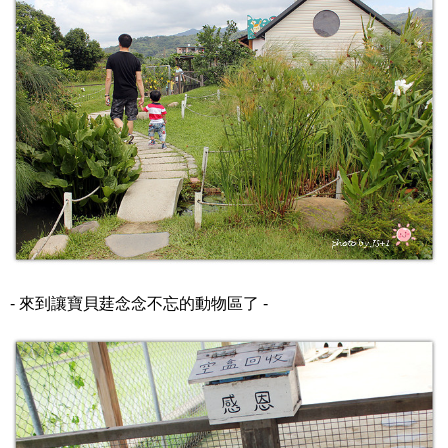
- 來到讓寶貝莛念念不忘的動物區了 -